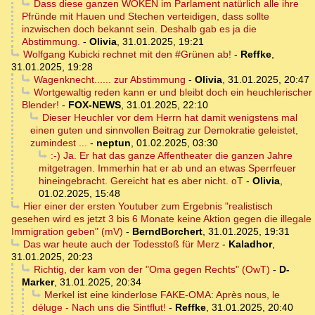
Dass diese ganzen WOKEN im Parlament natürlich alle ihre
Pfründe mit Hauen und Stechen verteidigen, dass sollte
inzwischen doch bekannt sein. Deshalb gab es ja die
Abstimmung.
-
Olivia
,
31.01.2025, 19:21
Wolfgang Kubicki rechnet mit den #Grünen ab!
-
Reffke
,
31.01.2025, 19:28
Wagenknecht...... zur Abstimmung
-
Olivia
,
31.01.2025, 20:47
Wortgewaltig reden kann er und bleibt doch ein heuchlerischer
Blender!
-
FOX-NEWS
,
31.01.2025, 22:10
Dieser Heuchler vor dem Herrn hat damit wenigstens mal
einen guten und sinnvollen Beitrag zur Demokratie geleistet,
zumindest ...
-
neptun
,
01.02.2025, 03:30
:-) Ja. Er hat das ganze Affentheater die ganzen Jahre
mitgetragen. Immerhin hat er ab und an etwas Sperrfeuer
hineingebracht. Gereicht hat es aber nicht. oT
-
Olivia
,
01.02.2025, 15:48
Hier einer der ersten Youtuber zum Ergebnis "realistisch
gesehen wird es jetzt 3 bis 6 Monate keine Aktion gegen die illegale
Immigration geben" (mV)
-
BerndBorchert
,
31.01.2025, 19:31
Das war heute auch der Todesstoß für Merz
-
Kaladhor
,
31.01.2025, 20:23
Richtig, der kam von der "Oma gegen Rechts" (OwT)
-
D-
Marker
,
31.01.2025, 20:34
Merkel ist eine kinderlose FAKE-OMA: Après nous, le
déluge - Nach uns die Sintflut!
-
Reffke
,
31.01.2025, 20:40