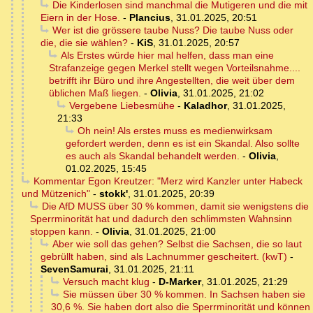
Die Kinderlosen sind manchmal die Mutigeren und die mit
Eiern in der Hose.
-
Plancius
,
31.01.2025, 20:51
Wer ist die grössere taube Nuss? Die taube Nuss oder
die, die sie wählen?
-
KiS
,
31.01.2025, 20:57
Als Erstes würde hier mal helfen, dass man eine
Strafanzeige gegen Merkel stellt wegen Vorteilsnahme....
betrifft ihr Büro und ihre Angestellten, die weit über dem
üblichen Maß liegen.
-
Olivia
,
31.01.2025, 21:02
Vergebene Liebesmühe
-
Kaladhor
,
31.01.2025,
21:33
Oh nein! Als erstes muss es medienwirksam
gefordert werden, denn es ist ein Skandal. Also sollte
es auch als Skandal behandelt werden.
-
Olivia
,
01.02.2025, 15:45
Kommentar Egon Kreutzer: "Merz wird Kanzler unter Habeck
und Mützenich"
-
stokk'
,
31.01.2025, 20:39
Die AfD MUSS über 30 % kommen, damit sie wenigstens die
Sperrminorität hat und dadurch den schlimmsten Wahnsinn
stoppen kann.
-
Olivia
,
31.01.2025, 21:00
Aber wie soll das gehen? Selbst die Sachsen, die so laut
gebrüllt haben, sind als Lachnummer gescheitert. (kwT)
-
SevenSamurai
,
31.01.2025, 21:11
Versuch macht klug
-
D-Marker
,
31.01.2025, 21:29
Sie müssen über 30 % kommen. In Sachsen haben sie
30,6 %. Sie haben dort also die Sperrminorität und können