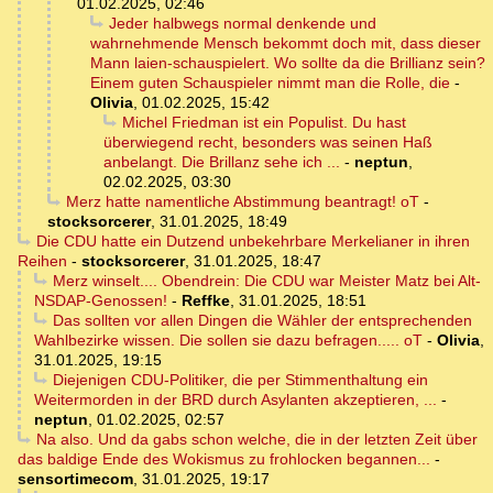
01.02.2025, 02:46
Jeder halbwegs normal denkende und
wahrnehmende Mensch bekommt doch mit, dass dieser
Mann laien-schauspielert. Wo sollte da die Brillianz sein?
Einem guten Schauspieler nimmt man die Rolle, die
-
Olivia
,
01.02.2025, 15:42
Michel Friedman ist ein Populist. Du hast
überwiegend recht, besonders was seinen Haß
anbelangt. Die Brillanz sehe ich ...
-
neptun
,
02.02.2025, 03:30
Merz hatte namentliche Abstimmung beantragt! oT
-
stocksorcerer
,
31.01.2025, 18:49
Die CDU hatte ein Dutzend unbekehrbare Merkelianer in ihren
Reihen
-
stocksorcerer
,
31.01.2025, 18:47
Merz winselt.... Obendrein: Die CDU war Meister Matz bei Alt-
NSDAP-Genossen!
-
Reffke
,
31.01.2025, 18:51
Das sollten vor allen Dingen die Wähler der entsprechenden
Wahlbezirke wissen. Die sollen sie dazu befragen..... oT
-
Olivia
,
31.01.2025, 19:15
Diejenigen CDU-Politiker, die per Stimmenthaltung ein
Weitermorden in der BRD durch Asylanten akzeptieren, ...
-
neptun
,
01.02.2025, 02:57
Na also. Und da gabs schon welche, die in der letzten Zeit über
das baldige Ende des Wokismus zu frohlocken begannen...
-
sensortimecom
,
31.01.2025, 19:17