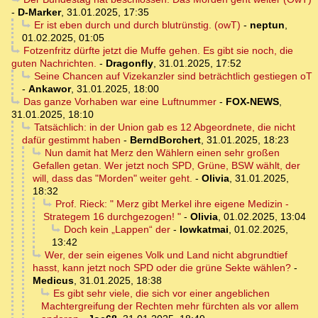
-
D-Marker
,
31.01.2025, 17:35
Er ist eben durch und durch blutrünstig. (owT)
-
neptun
,
01.02.2025, 01:05
Fotzenfritz dürfte jetzt die Muffe gehen. Es gibt sie noch, die
guten Nachrichten.
-
Dragonfly
,
31.01.2025, 17:52
Seine Chancen auf Vizekanzler sind beträchtlich gestiegen oT
-
Ankawor
,
31.01.2025, 18:00
Das ganze Vorhaben war eine Luftnummer
-
FOX-NEWS
,
31.01.2025, 18:10
Tatsächlich: in der Union gab es 12 Abgeordnete, die nicht
dafür gestimmt haben
-
BerndBorchert
,
31.01.2025, 18:23
Nun damit hat Merz den Wählern einen sehr großen
Gefallen getan. Wer jetzt noch SPD, Grüne, BSW wählt, der
will, dass das "Morden" weiter geht.
-
Olivia
,
31.01.2025,
18:32
Prof. Rieck: " Merz gibt Merkel ihre eigene Medizin -
Strategem 16 durchgezogen! "
-
Olivia
,
01.02.2025, 13:04
Doch kein „Lappen“ der
-
lowkatmai
,
01.02.2025,
13:42
Wer, der sein eigenes Volk und Land nicht abgrundtief
hasst, kann jetzt noch SPD oder die grüne Sekte wählen?
-
Medicus
,
31.01.2025, 18:38
Es gibt sehr viele, die sich vor einer angeblichen
Machtergreifung der Rechten mehr fürchten als vor allem