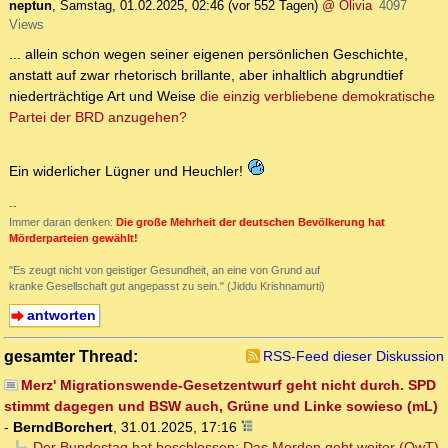
neptun
,
Samstag, 01.02.2025, 02:46
(vor 552 Tagen)
@ Olivia
4097
Views
... allein schon wegen seiner eigenen persönlichen Geschichte,
anstatt auf zwar rhetorisch brillante, aber inhaltlich abgrundtief
niederträchtige Art und Weise
die einzig verbliebene demokratische
Partei der BRD anzugehen?
Ein widerlicher Lügner und Heuchler!
--
Immer daran denken:
Die große Mehrheit der deutschen Bevölkerung hat
Mörderparteien gewählt!
"Es zeugt nicht von geistiger Gesundheit, an eine von Grund auf
kranke Gesellschaft gut angepasst zu sein." (Jiddu Krishnamurti)
antworten
gesamter Thread:
RSS-Feed dieser Diskussion
Merz' Migrationswende-Gesetzentwurf geht nicht durch. SPD
stimmt dagegen und BSW auch, Grüne und Linke sowieso (mL)
-
BerndBorchert
,
31.01.2025, 17:16
Der Bundestag hat beschlossen: Das Morden geht weiter (OwT)