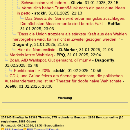
Schwachsinn verhindern.
-
Olivia
,
31.01.2025, 23:15
Vermutlich haben Trump/Musk noch ein paar gute Ideen
in petto
-
stokk'
,
31.01.2025, 21:13
Das Gesetz der Serie wird erbarmungslos zuschlagen:
Die nächsten Messermorde sind bereits Fakt.
-
Reffke
,
31.01.2025, 23:03
"Dass die Union trotzdem als stärkste Kraft aus den Wahlen
hervorgehen wird, kann nicht in Zweifel gezogen werden. "
-
Dragonfly
,
31.01.2025, 21:05
Hier die Namensliste
-
D-Marker
,
31.01.2025, 21:06
Merkels letzte Wahlsieg
-
PPQ
,
31.01.2025, 22:04
Boah, AfD Wahlspot. Gut gemacht. oTmLmV
-
Dragonfly
,
01.02.2025, 02:48
Funktioniert: ≥ 20%
-
stokk'
,
01.02.2025, 10:56
CDU, und Grüne feiern am Abend gemeinsam, die politischen
Auseinandersetzung ist nur Theater für doofe naive Wahlschafe
-
Joe68
,
01.02.2025, 18:38
Werbung
257345 Einträge in 18361 Threads, 975 registrierte Benutzer, 2898 Benutzer online (10
registrierte, 2888 Gäste)
Forumszeit: 06.08.2026, 18:56 (Europe/Berlin)
RSS Einträge
RSS Threads
Kontakt