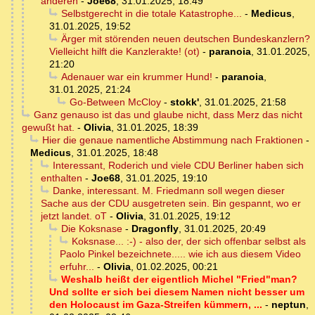
anderen
-
Joe68
,
31.01.2025, 18:49
Selbstgerecht in die totale Katastrophe...
-
Medicus
,
31.01.2025, 19:52
Ärger mit störenden neuen deutschen Bundeskanzlern?
Vielleicht hilft die Kanzlerakte! (ot)
-
paranoia
,
31.01.2025,
21:20
Adenauer war ein krummer Hund!
-
paranoia
,
31.01.2025, 21:24
Go-Between McCloy
-
stokk'
,
31.01.2025, 21:58
Ganz genauso ist das und glaube nicht, dass Merz das nicht
gewußt hat.
-
Olivia
,
31.01.2025, 18:39
Hier die genaue namentliche Abstimmung nach Fraktionen
-
Medicus
,
31.01.2025, 18:48
Interessant, Roderich und viele CDU Berliner haben sich
enthalten
-
Joe68
,
31.01.2025, 19:10
Danke, interessant. M. Friedmann soll wegen dieser
Sache aus der CDU ausgetreten sein. Bin gespannt, wo er
jetzt landet. oT
-
Olivia
,
31.01.2025, 19:12
Die Koksnase
-
Dragonfly
,
31.01.2025, 20:49
Koksnase... :-) - also der, der sich offenbar selbst als
Paolo Pinkel bezeichnete..... wie ich aus diesem Video
erfuhr...
-
Olivia
,
01.02.2025, 00:21
Weshalb heißt der eigentlich Michel "Fried"man?
Und sollte er sich bei diesem Namen nicht besser um
den Holocaust im Gaza-Streifen kümmern, ...
-
neptun
,