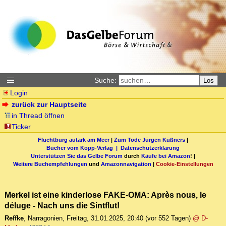
Suche:
Los
Login
zurück zur Hauptseite
in Thread öffnen
Ticker
Fluchtburg autark am Meer
|
Zum Tode Jürgen Küßners
|
Bücher vom Kopp-Verlag |
Datenschutzerklärung
Unterstützen Sie das Gelbe Forum
durch
Käufe bei Amazon
! |
Weitere Buchempfehlungen
und
Amazonnavigation
|
Cookie-Einstellungen
Merkel ist eine kinderlose FAKE-OMA: Après nous, le
déluge - Nach uns die Sintflut!
Reffke
,
Narragonien
,
Freitag, 31.01.2025, 20:40
(vor 552 Tagen)
@ D-