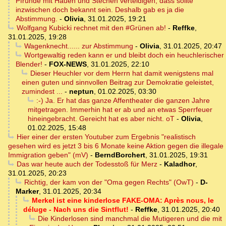
Pfründe mit Hauen und Stechen verteidigen, dass sollte
inzwischen doch bekannt sein. Deshalb gab es ja die
Abstimmung.
-
Olivia
,
31.01.2025, 19:21
Wolfgang Kubicki rechnet mit den #Grünen ab!
-
Reffke
,
31.01.2025, 19:28
Wagenknecht...... zur Abstimmung
-
Olivia
,
31.01.2025, 20:47
Wortgewaltig reden kann er und bleibt doch ein heuchlerischer
Blender!
-
FOX-NEWS
,
31.01.2025, 22:10
Dieser Heuchler vor dem Herrn hat damit wenigstens mal
einen guten und sinnvollen Beitrag zur Demokratie geleistet,
zumindest ...
-
neptun
,
01.02.2025, 03:30
:-) Ja. Er hat das ganze Affentheater die ganzen Jahre
mitgetragen. Immerhin hat er ab und an etwas Sperrfeuer
hineingebracht. Gereicht hat es aber nicht. oT
-
Olivia
,
01.02.2025, 15:48
Hier einer der ersten Youtuber zum Ergebnis "realistisch
gesehen wird es jetzt 3 bis 6 Monate keine Aktion gegen die illegale
Immigration geben" (mV)
-
BerndBorchert
,
31.01.2025, 19:31
Das war heute auch der Todesstoß für Merz
-
Kaladhor
,
31.01.2025, 20:23
Richtig, der kam von der "Oma gegen Rechts" (OwT)
-
D-
Marker
,
31.01.2025, 20:34
Merkel ist eine kinderlose FAKE-OMA: Après nous, le
déluge - Nach uns die Sintflut!
-
Reffke
,
31.01.2025, 20:40
Die Kinderlosen sind manchmal die Mutigeren und die mit