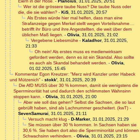
Eiern in der Hose.
-
Plancius
,
31.01.2025, 20:51
Wer ist die grössere taube Nuss? Die taube Nuss oder
die, die sie wählen?
-
KiS
,
31.01.2025, 20:57
Als Erstes würde hier mal helfen, dass man eine
Strafanzeige gegen Merkel stellt wegen Vorteilsnahme....
betrifft ihr Büro und ihre Angestellten, die weit über dem
üblichen Maß liegen.
-
Olivia
,
31.01.2025, 21:02
Vergebene Liebesmühe
-
Kaladhor
,
31.01.2025,
21:33
Oh nein! Als erstes muss es medienwirksam
gefordert werden, denn es ist ein Skandal. Also sollte
es auch als Skandal behandelt werden.
-
Olivia
,
01.02.2025, 15:45
Kommentar Egon Kreutzer: "Merz wird Kanzler unter Habeck
und Mützenich"
-
stokk'
,
31.01.2025, 20:39
Die AfD MUSS über 30 % kommen, damit sie wenigstens die
Sperrminorität hat und dadurch den schlimmsten Wahnsinn
stoppen kann.
-
Olivia
,
31.01.2025, 21:00
Aber wie soll das gehen? Selbst die Sachsen, die so laut
gebrüllt haben, sind als Lachnummer gescheitert. (kwT)
-
SevenSamurai
,
31.01.2025, 21:11
Versuch macht klug
-
D-Marker
,
31.01.2025, 21:29
Sie müssen über 30 % kommen. In Sachsen haben sie
30,6 %. Sie haben dort also die Sperrminorität und können
Schwachsinn verhindern.
-
Olivia
,
31.01.2025, 23:15