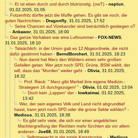
Er ist eben durch und durch blutrünstig. (owT)
-
neptun
,
01.02.2025, 01:05
Fotzenfritz dürfte jetzt die Muffe gehen. Es gibt sie noch, die
guten Nachrichten.
-
Dragonfly
,
31.01.2025, 17:52
Seine Chancen auf Vizekanzler sind beträchtlich gestiegen oT
-
Ankawor
,
31.01.2025, 18:00
Das ganze Vorhaben war eine Luftnummer
-
FOX-NEWS
,
31.01.2025, 18:10
Tatsächlich: in der Union gab es 12 Abgeordnete, die nicht
dafür gestimmt haben
-
BerndBorchert
,
31.01.2025, 18:23
Nun damit hat Merz den Wählern einen sehr großen
Gefallen getan. Wer jetzt noch SPD, Grüne, BSW wählt, der
will, dass das "Morden" weiter geht.
-
Olivia
,
31.01.2025,
18:32
Prof. Rieck: " Merz gibt Merkel ihre eigene Medizin -
Strategem 16 durchgezogen! "
-
Olivia
,
01.02.2025, 13:04
Doch kein „Lappen“ der
-
lowkatmai
,
01.02.2025,
13:42
Wer, der sein eigenes Volk und Land nicht abgrundtief
hasst, kann jetzt noch SPD oder die grüne Sekte wählen?
-
Medicus
,
31.01.2025, 18:38
Es gibt sehr viele, die sich vor einer angeblichen
Machtergreifung der Rechten mehr fürchten als vor allem
anderen
-
Joe68
,
31.01.2025, 18:49
Selbstgerecht in die totale Katastrophe...
-
Medicus
,