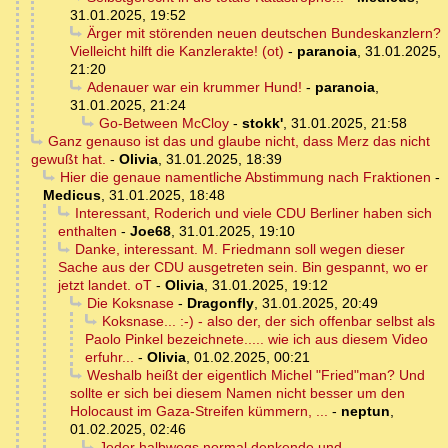
31.01.2025, 19:52
Ärger mit störenden neuen deutschen Bundeskanzlern?
Vielleicht hilft die Kanzlerakte! (ot)
-
paranoia
,
31.01.2025,
21:20
Adenauer war ein krummer Hund!
-
paranoia
,
31.01.2025, 21:24
Go-Between McCloy
-
stokk'
,
31.01.2025, 21:58
Ganz genauso ist das und glaube nicht, dass Merz das nicht
gewußt hat.
-
Olivia
,
31.01.2025, 18:39
Hier die genaue namentliche Abstimmung nach Fraktionen
-
Medicus
,
31.01.2025, 18:48
Interessant, Roderich und viele CDU Berliner haben sich
enthalten
-
Joe68
,
31.01.2025, 19:10
Danke, interessant. M. Friedmann soll wegen dieser
Sache aus der CDU ausgetreten sein. Bin gespannt, wo er
jetzt landet. oT
-
Olivia
,
31.01.2025, 19:12
Die Koksnase
-
Dragonfly
,
31.01.2025, 20:49
Koksnase... :-) - also der, der sich offenbar selbst als
Paolo Pinkel bezeichnete..... wie ich aus diesem Video
erfuhr...
-
Olivia
,
01.02.2025, 00:21
Weshalb heißt der eigentlich Michel "Fried"man? Und
sollte er sich bei diesem Namen nicht besser um den
Holocaust im Gaza-Streifen kümmern, ...
-
neptun
,
01.02.2025, 02:46
Jeder halbwegs normal denkende und