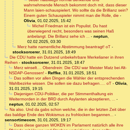
wahrnehmende Mensch bekommt doch mit, dass dieser
Mann laien-schauspielert. Wo sollte da die Brillianz sein?
Einem guten Schauspieler nimmt man die Rolle, die
-
Olivia
,
01.02.2025, 15:42
Michel Friedman ist ein Populist. Du hast
überwiegend recht, besonders was seinen Haß
anbelangt. Die Brillanz sehe ich ...
-
neptun
,
02.02.2025, 03:30
Merz hatte namentliche Abstimmung beantragt! oT
-
stocksorcerer
,
31.01.2025, 18:49
Die CDU hatte ein Dutzend unbekehrbare Merkelianer in ihren
Reihen
-
stocksorcerer
,
31.01.2025, 18:47
Merz winselt.... Obendrein: Die CDU war Meister Matz bei Alt-
NSDAP-Genossen!
-
Reffke
,
31.01.2025, 18:51
Das sollten vor allen Dingen die Wähler der entsprechenden
Wahlbezirke wissen. Die sollen sie dazu befragen..... oT
-
Olivia
,
31.01.2025, 19:15
Diejenigen CDU-Politiker, die per Stimmenthaltung ein
Weitermorden in der BRD durch Asylanten akzeptieren, ...
-
neptun
,
01.02.2025, 02:57
Na also. Und da gabs schon welche, die in der letzten Zeit über
das baldige Ende des Wokismus zu frohlocken begannen...
-
sensortimecom
,
31.01.2025, 19:17
Dass diese ganzen WOKEN im Parlament natürlich alle ihre