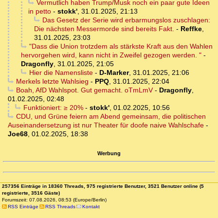
Vermutlich haben Trump/Musk noch ein paar gute Ideen
in petto
-
stokk'
,
31.01.2025, 21:13
Das Gesetz der Serie wird erbarmungslos zuschlagen:
Die nächsten Messermorde sind bereits Fakt.
-
Reffke
,
31.01.2025, 23:03
"Dass die Union trotzdem als stärkste Kraft aus den Wahlen
hervorgehen wird, kann nicht in Zweifel gezogen werden. "
-
Dragonfly
,
31.01.2025, 21:05
Hier die Namensliste
-
D-Marker
,
31.01.2025, 21:06
Merkels letzte Wahlsieg
-
PPQ
,
31.01.2025, 22:04
Boah, AfD Wahlspot. Gut gemacht. oTmLmV
-
Dragonfly
,
01.02.2025, 02:48
Funktioniert: ≥ 20%
-
stokk'
,
01.02.2025, 10:56
CDU, und Grüne feiern am Abend gemeinsam, die politischen
Auseinandersetzung ist nur Theater für doofe naive Wahlschafe
-
Joe68
,
01.02.2025, 18:38
Werbung
257356 Einträge in 18360 Threads, 975 registrierte Benutzer, 3521 Benutzer online (5
registrierte, 3516 Gäste)
Forumszeit: 07.08.2026, 08:53 (Europe/Berlin)
RSS Einträge
RSS Threads
Kontakt