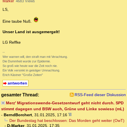
Marker
4683 Views
LS,
Eine taube Nuß.
Unser Land ist ausgemergelt!
LG Reffke
--
Wer warnen will, den straft man mit Verachtung.
Die Dummheit wurde zur Epidemie.
So groß wie heute war die Zeit noch nie.
Ein Volk versinkt in geistiger Umnachtung.
Erich Kästner "Große Zeiten"
antworten
gesamter Thread:
RSS-Feed dieser Diskussion
Merz' Migrationswende-Gesetzentwurf geht nicht durch. SPD
stimmt dagegen und BSW auch, Grüne und Linke sowieso (mL)
-
BerndBorchert
,
31.01.2025, 17:16
Der Bundestag hat beschlossen: Das Morden geht weiter (OwT)
-
D-Marker
,
31.01.2025, 17:35