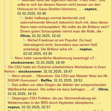
Weshalb heißt der eigentlich Michel "Fried"man? Und
sollte er sich bei diesem Namen nicht besser um den
Holocaust im Gaza-Streifen kümmern, ...
-
neptun
,
01.02.2025, 02:46
Jeder halbwegs normal denkende und
wahrnehmende Mensch bekommt doch mit, dass dieser
Mann laien-schauspielert. Wo sollte da die Brillianz sein?
Einem guten Schauspieler nimmt man die Rolle, die
-
Olivia
,
01.02.2025, 15:42
Michel Friedman ist ein Populist. Du hast
überwiegend recht, besonders was seinen Haß
anbelangt. Die Brillanz sehe ich ...
-
neptun
,
02.02.2025, 03:30
Merz hatte namentliche Abstimmung beantragt! oT
-
stocksorcerer
,
31.01.2025, 18:49
Die CDU hatte ein Dutzend unbekehrbare Merkelianer in ihren
Reihen
-
stocksorcerer
,
31.01.2025, 18:47
Merz winselt.... Obendrein: Die CDU war Meister Matz bei Alt-
NSDAP-Genossen!
-
Reffke
,
31.01.2025, 18:51
Das sollten vor allen Dingen die Wähler der entsprechenden
Wahlbezirke wissen. Die sollen sie dazu befragen..... oT
-
Olivia
,
31.01.2025, 19:15
Diejenigen CDU-Politiker, die per Stimmenthaltung ein
Weitermorden in der BRD durch Asylanten akzeptieren, ...
-
neptun
,
01.02.2025, 02:57