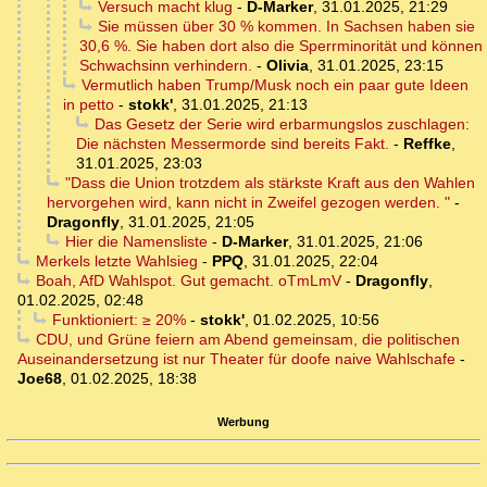
Versuch macht klug
-
D-Marker
,
31.01.2025, 21:29
Sie müssen über 30 % kommen. In Sachsen haben sie
30,6 %. Sie haben dort also die Sperrminorität und können
Schwachsinn verhindern.
-
Olivia
,
31.01.2025, 23:15
Vermutlich haben Trump/Musk noch ein paar gute Ideen
in petto
-
stokk'
,
31.01.2025, 21:13
Das Gesetz der Serie wird erbarmungslos zuschlagen:
Die nächsten Messermorde sind bereits Fakt.
-
Reffke
,
31.01.2025, 23:03
"Dass die Union trotzdem als stärkste Kraft aus den Wahlen
hervorgehen wird, kann nicht in Zweifel gezogen werden. "
-
Dragonfly
,
31.01.2025, 21:05
Hier die Namensliste
-
D-Marker
,
31.01.2025, 21:06
Merkels letzte Wahlsieg
-
PPQ
,
31.01.2025, 22:04
Boah, AfD Wahlspot. Gut gemacht. oTmLmV
-
Dragonfly
,
01.02.2025, 02:48
Funktioniert: ≥ 20%
-
stokk'
,
01.02.2025, 10:56
CDU, und Grüne feiern am Abend gemeinsam, die politischen
Auseinandersetzung ist nur Theater für doofe naive Wahlschafe
-
Joe68
,
01.02.2025, 18:38
Werbung