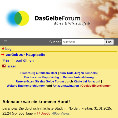
Suche:
Los
Login
zurück zur Hauptseite
in Thread öffnen
Ticker
Fluchtburg autark am Meer
|
Zum Tode Jürgen Küßners
|
Bücher vom Kopp-Verlag |
Datenschutzerklärung
Unterstützen Sie das Gelbe Forum
durch
Käufe bei Amazon
! |
Weitere Buchempfehlungen
und
Amazonnavigation
|
Cookie-Einstellungen
Adenauer war ein krummer Hund!
paranoia
,
Die durchschnittlichste Stadt im Norden
,
Freitag, 31.01.2025,
21:24
(vor 556 Tagen)
@ Joe68
4955 Views