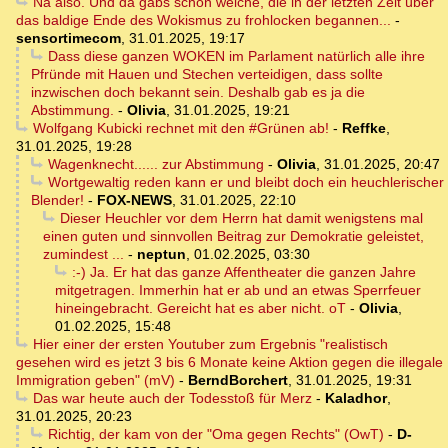
Na also. Und da gabs schon welche, die in der letzten Zeit über
das baldige Ende des Wokismus zu frohlocken begannen...
-
sensortimecom
,
31.01.2025, 19:17
Dass diese ganzen WOKEN im Parlament natürlich alle ihre
Pfründe mit Hauen und Stechen verteidigen, dass sollte
inzwischen doch bekannt sein. Deshalb gab es ja die
Abstimmung.
-
Olivia
,
31.01.2025, 19:21
Wolfgang Kubicki rechnet mit den #Grünen ab!
-
Reffke
,
31.01.2025, 19:28
Wagenknecht...... zur Abstimmung
-
Olivia
,
31.01.2025, 20:47
Wortgewaltig reden kann er und bleibt doch ein heuchlerischer
Blender!
-
FOX-NEWS
,
31.01.2025, 22:10
Dieser Heuchler vor dem Herrn hat damit wenigstens mal
einen guten und sinnvollen Beitrag zur Demokratie geleistet,
zumindest ...
-
neptun
,
01.02.2025, 03:30
:-) Ja. Er hat das ganze Affentheater die ganzen Jahre
mitgetragen. Immerhin hat er ab und an etwas Sperrfeuer
hineingebracht. Gereicht hat es aber nicht. oT
-
Olivia
,
01.02.2025, 15:48
Hier einer der ersten Youtuber zum Ergebnis "realistisch
gesehen wird es jetzt 3 bis 6 Monate keine Aktion gegen die illegale
Immigration geben" (mV)
-
BerndBorchert
,
31.01.2025, 19:31
Das war heute auch der Todesstoß für Merz
-
Kaladhor
,
31.01.2025, 20:23
Richtig, der kam von der "Oma gegen Rechts" (OwT)
-
D-