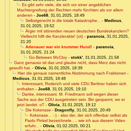
Es gibt sehr viele, die sich vor einer angeblichen
Machtergreifung der Rechten mehr fürchten als vor allem
anderen
-
Joe68
,
31.01.2025, 18:49
Selbstgerecht in die totale Katastrophe...
-
Medicus
,
31.01.2025, 19:52
Ärger mit störenden neuen deutschen Bundeskanzlern?
Vielleicht hilft die Kanzlerakte! (ot)
-
paranoia
,
31.01.2025,
21:20
Adenauer war ein krummer Hund!
-
paranoia
,
31.01.2025, 21:24
Go-Between McCloy
-
stokk'
,
31.01.2025, 21:58
Ganz genauso ist das und glaube nicht, dass Merz das nicht
gewußt hat.
-
Olivia
,
31.01.2025, 18:39
Hier die genaue namentliche Abstimmung nach Fraktionen
-
Medicus
,
31.01.2025, 18:48
Interessant, Roderich und viele CDU Berliner haben sich
enthalten
-
Joe68
,
31.01.2025, 19:10
Danke, interessant. M. Friedmann soll wegen dieser
Sache aus der CDU ausgetreten sein. Bin gespannt, wo er
jetzt landet. oT
-
Olivia
,
31.01.2025, 19:12
Die Koksnase
-
Dragonfly
,
31.01.2025, 20:49
Koksnase... :-) - also der, der sich offenbar selbst als
Paolo Pinkel bezeichnete..... wie ich aus diesem Video
erfuhr...
-
Olivia
,
01.02.2025, 00:21