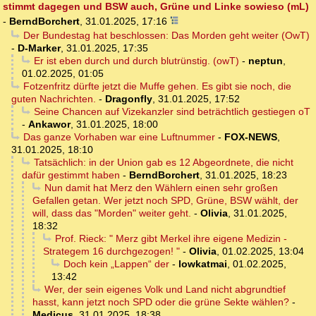
stimmt dagegen und BSW auch, Grüne und Linke sowieso (mL)
-
BerndBorchert
,
31.01.2025, 17:16
Der Bundestag hat beschlossen: Das Morden geht weiter (OwT)
-
D-Marker
,
31.01.2025, 17:35
Er ist eben durch und durch blutrünstig. (owT)
-
neptun
,
01.02.2025, 01:05
Fotzenfritz dürfte jetzt die Muffe gehen. Es gibt sie noch, die
guten Nachrichten.
-
Dragonfly
,
31.01.2025, 17:52
Seine Chancen auf Vizekanzler sind beträchtlich gestiegen oT
-
Ankawor
,
31.01.2025, 18:00
Das ganze Vorhaben war eine Luftnummer
-
FOX-NEWS
,
31.01.2025, 18:10
Tatsächlich: in der Union gab es 12 Abgeordnete, die nicht
dafür gestimmt haben
-
BerndBorchert
,
31.01.2025, 18:23
Nun damit hat Merz den Wählern einen sehr großen
Gefallen getan. Wer jetzt noch SPD, Grüne, BSW wählt, der
will, dass das "Morden" weiter geht.
-
Olivia
,
31.01.2025,
18:32
Prof. Rieck: " Merz gibt Merkel ihre eigene Medizin -
Strategem 16 durchgezogen! "
-
Olivia
,
01.02.2025, 13:04
Doch kein „Lappen“ der
-
lowkatmai
,
01.02.2025,
13:42
Wer, der sein eigenes Volk und Land nicht abgrundtief
hasst, kann jetzt noch SPD oder die grüne Sekte wählen?
-
Medicus
,
31.01.2025, 18:38