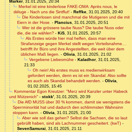
Marker
,
31.01.2025, 20:34
Merkel ist eine kinderlose FAKE-OMA: Après nous, le
déluge - Nach uns die Sintflut!
-
Reffke
,
31.01.2025, 20:40
Die Kinderlosen sind manchmal die Mutigeren und die mit
Eiern in der Hose.
-
Plancius
,
31.01.2025, 20:51
Wer ist die grössere taube Nuss? Die taube Nuss oder
die, die sie wählen?
-
KiS
,
31.01.2025, 20:57
Als Erstes würde hier mal helfen, dass man eine
Strafanzeige gegen Merkel stellt wegen Vorteilsnahme....
betrifft ihr Büro und ihre Angestellten, die weit über dem
üblichen Maß liegen.
-
Olivia
,
31.01.2025, 21:02
Vergebene Liebesmühe
-
Kaladhor
,
31.01.2025,
21:33
Oh nein! Als erstes muss es medienwirksam
gefordert werden, denn es ist ein Skandal. Also sollte
es auch als Skandal behandelt werden.
-
Olivia
,
01.02.2025, 15:45
Kommentar Egon Kreutzer: "Merz wird Kanzler unter Habeck
und Mützenich"
-
stokk'
,
31.01.2025, 20:39
Die AfD MUSS über 30 % kommen, damit sie wenigstens die
Sperrminorität hat und dadurch den schlimmsten Wahnsinn
stoppen kann.
-
Olivia
,
31.01.2025, 21:00
Aber wie soll das gehen? Selbst die Sachsen, die so laut
gebrüllt haben, sind als Lachnummer gescheitert. (kwT)
-
SevenSamurai
,
31.01.2025, 21:11