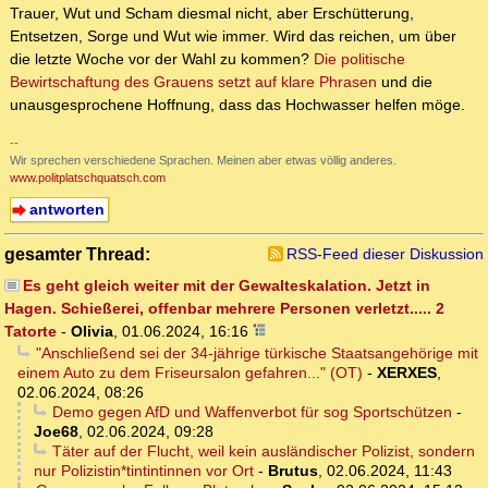
Trauer, Wut und Scham diesmal nicht, aber Erschütterung,
Entsetzen, Sorge und Wut wie immer. Wird das reichen, um über
die letzte Woche vor der Wahl zu kommen?
Die politische
Bewirtschaftung des Grauens setzt auf klare Phrasen
und die
unausgesprochene Hoffnung, dass das Hochwasser helfen möge.
--
Wir sprechen verschiedene Sprachen. Meinen aber etwas völlig anderes.
www.politplatschquatsch.com
antworten
gesamter Thread:
RSS-Feed dieser Diskussion
Es geht gleich weiter mit der Gewalteskalation. Jetzt in
Hagen. Schießerei, offenbar mehrere Personen verletzt..... 2
Tatorte
-
Olivia
,
01.06.2024, 16:16
"Anschließend sei der 34-jährige türkische Staatsangehörige mit
einem Auto zu dem Friseursalon gefahren..." (OT)
-
XERXES
,
02.06.2024, 08:26
Demo gegen AfD und Waffenverbot für sog Sportschützen
-
Joe68
,
02.06.2024, 09:28
Täter auf der Flucht, weil kein ausländischer Polizist, sondern
nur Polizistin*tintintinnen vor Ort
-
Brutus
,
02.06.2024, 11:43