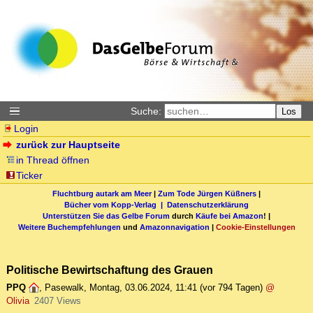
Suche:
Los
Login
zurück zur Hauptseite
in Thread öffnen
Ticker
Fluchtburg autark am Meer
|
Zum Tode Jürgen Küßners
|
Bücher vom Kopp-Verlag |
Datenschutzerklärung
Unterstützen Sie das Gelbe Forum
durch
Käufe bei Amazon
! |
Weitere Buchempfehlungen
und
Amazonnavigation
|
Cookie-Einstellungen
Politische Bewirtschaftung des Grauen
PPQ
,
Pasewalk
,
Montag, 03.06.2024, 11:41
(vor 794 Tagen)
@
Olivia
2407 Views