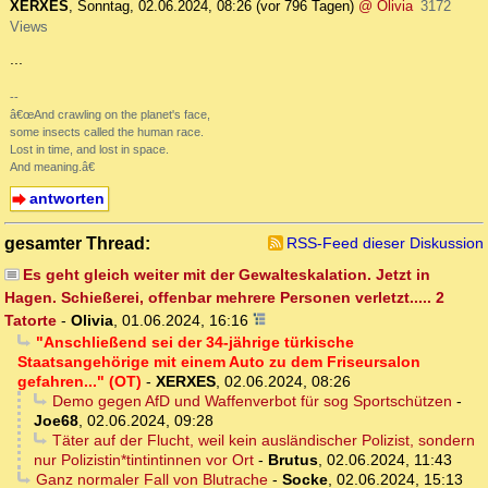
XERXES
,
Sonntag, 02.06.2024, 08:26
(vor 796 Tagen)
@ Olivia
3172
Views
...
--
â€œAnd crawling on the planet's face,
some insects called the human race.
Lost in time, and lost in space.
And meaning.â€
antworten
gesamter Thread:
RSS-Feed dieser Diskussion
Es geht gleich weiter mit der Gewalteskalation. Jetzt in
Hagen. Schießerei, offenbar mehrere Personen verletzt..... 2
Tatorte
-
Olivia
,
01.06.2024, 16:16
"Anschließend sei der 34-jährige türkische
Staatsangehörige mit einem Auto zu dem Friseursalon
gefahren..." (OT)
-
XERXES
,
02.06.2024, 08:26
Demo gegen AfD und Waffenverbot für sog Sportschützen
-
Joe68
,
02.06.2024, 09:28
Täter auf der Flucht, weil kein ausländischer Polizist, sondern
nur Polizistin*tintintinnen vor Ort
-
Brutus
,
02.06.2024, 11:43
Ganz normaler Fall von Blutrache
-
Socke
,
02.06.2024, 15:13