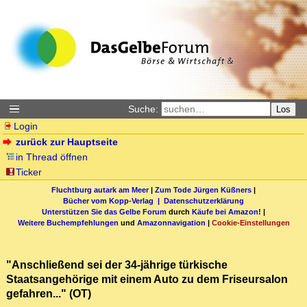
Suche:
Los
Login
zurück zur Hauptseite
in Thread öffnen
Ticker
Fluchtburg autark am Meer
|
Zum Tode Jürgen Küßners
|
Bücher vom Kopp-Verlag |
Datenschutzerklärung
Unterstützen Sie das Gelbe Forum
durch
Käufe bei Amazon
! |
Weitere Buchempfehlungen
und
Amazonnavigation
|
Cookie-Einstellungen
"Anschließend sei der 34-jährige türkische
Staatsangehörige mit einem Auto zu dem Friseursalon
gefahren..." (OT)