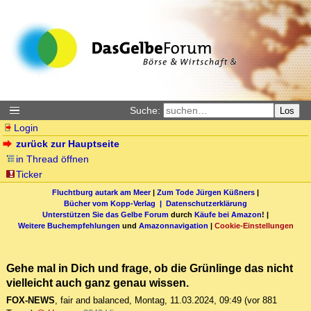
Suche:
Los
Login
zurück zur Hauptseite
in Thread öffnen
Ticker
Fluchtburg autark am Meer
|
Zum Tode Jürgen Küßners
|
Bücher vom Kopp-Verlag |
Datenschutzerklärung
Unterstützen Sie das Gelbe Forum
durch
Käufe bei Amazon
! |
Weitere Buchempfehlungen
und
Amazonnavigation
|
Cookie-Einstellungen
Gehe mal in Dich und frage, ob die Grünlinge das nicht
vielleicht auch ganz genau wissen.
FOX-NEWS
,
fair and balanced
,
Montag, 11.03.2024, 09:49
(vor 881