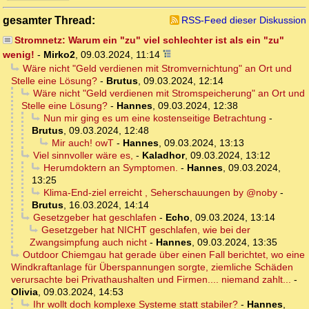
gesamter Thread:
RSS-Feed dieser Diskussion
Stromnetz: Warum ein "zu" viel schlechter ist als ein "zu"
wenig!
-
Mirko2
,
09.03.2024, 11:14
Wäre nicht "Geld verdienen mit Stromvernichtung" an Ort und
Stelle eine Lösung?
-
Brutus
,
09.03.2024, 12:14
Wäre nicht "Geld verdienen mit Stromspeicherung" an Ort und
Stelle eine Lösung?
-
Hannes
,
09.03.2024, 12:38
Nun mir ging es um eine kostenseitige Betrachtung
-
Brutus
,
09.03.2024, 12:48
Mir auch! owT
-
Hannes
,
09.03.2024, 13:13
Viel sinnvoller wäre es,
-
Kaladhor
,
09.03.2024, 13:12
Herumdoktern an Symptomen.
-
Hannes
,
09.03.2024,
13:25
Klima-End-ziel erreicht , Seherschauungen by @noby
-
Brutus
,
16.03.2024, 14:14
Gesetzgeber hat geschlafen
-
Echo
,
09.03.2024, 13:14
Gesetzgeber hat NICHT geschlafen, wie bei der
Zwangsimpfung auch nicht
-
Hannes
,
09.03.2024, 13:35
Outdoor Chiemgau hat gerade über einen Fall berichtet, wo eine
Windkraftanlage für Überspannungen sorgte, ziemliche Schäden
verursachte bei Privathaushalten und Firmen.... niemand zahlt...
-
Olivia
,
09.03.2024, 14:53
Ihr wollt doch komplexe Systeme statt stabiler?
-
Hannes
,