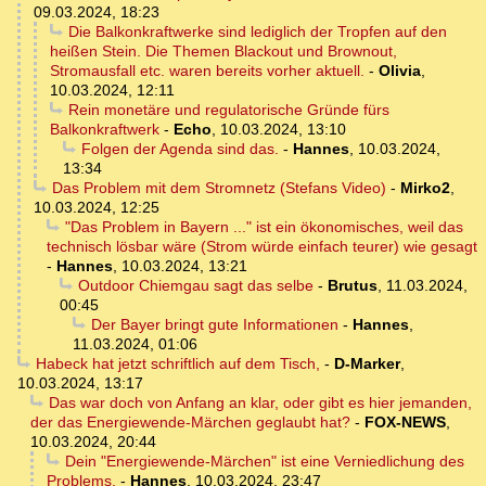
09.03.2024, 18:23
Die Balkonkraftwerke sind lediglich der Tropfen auf den
heißen Stein. Die Themen Blackout und Brownout,
Stromausfall etc. waren bereits vorher aktuell.
-
Olivia
,
10.03.2024, 12:11
Rein monetäre und regulatorische Gründe fürs
Balkonkraftwerk
-
Echo
,
10.03.2024, 13:10
Folgen der Agenda sind das.
-
Hannes
,
10.03.2024,
13:34
Das Problem mit dem Stromnetz (Stefans Video)
-
Mirko2
,
10.03.2024, 12:25
"Das Problem in Bayern ..." ist ein ökonomisches, weil das
technisch lösbar wäre (Strom würde einfach teurer) wie gesagt
-
Hannes
,
10.03.2024, 13:21
Outdoor Chiemgau sagt das selbe
-
Brutus
,
11.03.2024,
00:45
Der Bayer bringt gute Informationen
-
Hannes
,
11.03.2024, 01:06
Habeck hat jetzt schriftlich auf dem Tisch,
-
D-Marker
,
10.03.2024, 13:17
Das war doch von Anfang an klar, oder gibt es hier jemanden,
der das Energiewende-Märchen geglaubt hat?
-
FOX-NEWS
,
10.03.2024, 20:44
Dein "Energiewende-Märchen" ist eine Verniedlichung des
Problems.
-
Hannes
,
10.03.2024, 23:47