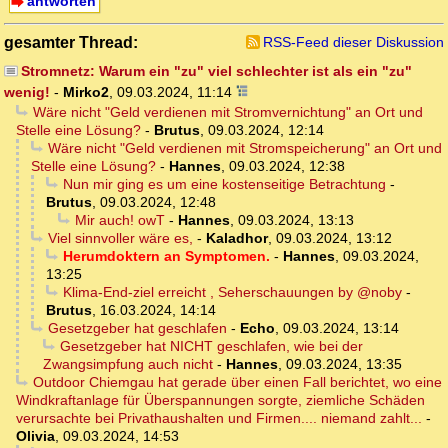
antworten
gesamter Thread:
RSS-Feed dieser Diskussion
Stromnetz: Warum ein "zu" viel schlechter ist als ein "zu"
wenig!
-
Mirko2
,
09.03.2024, 11:14
Wäre nicht "Geld verdienen mit Stromvernichtung" an Ort und
Stelle eine Lösung?
-
Brutus
,
09.03.2024, 12:14
Wäre nicht "Geld verdienen mit Stromspeicherung" an Ort und
Stelle eine Lösung?
-
Hannes
,
09.03.2024, 12:38
Nun mir ging es um eine kostenseitige Betrachtung
-
Brutus
,
09.03.2024, 12:48
Mir auch! owT
-
Hannes
,
09.03.2024, 13:13
Viel sinnvoller wäre es,
-
Kaladhor
,
09.03.2024, 13:12
Herumdoktern an Symptomen.
-
Hannes
,
09.03.2024,
13:25
Klima-End-ziel erreicht , Seherschauungen by @noby
-
Brutus
,
16.03.2024, 14:14
Gesetzgeber hat geschlafen
-
Echo
,
09.03.2024, 13:14
Gesetzgeber hat NICHT geschlafen, wie bei der
Zwangsimpfung auch nicht
-
Hannes
,
09.03.2024, 13:35
Outdoor Chiemgau hat gerade über einen Fall berichtet, wo eine
Windkraftanlage für Überspannungen sorgte, ziemliche Schäden
verursachte bei Privathaushalten und Firmen.... niemand zahlt...
-
Olivia
,
09.03.2024, 14:53