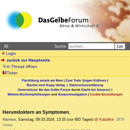
Suche:
Los
Login
zurück zur Hauptseite
in Thread öffnen
Ticker
Fluchtburg autark am Meer
|
Zum Tode Jürgen Küßners
|
Bücher vom Kopp-Verlag |
Datenschutzerklärung
Unterstützen Sie das Gelbe Forum
durch
Käufe bei Amazon
! |
Weitere Buchempfehlungen
und
Amazonnavigation
|
Cookie-Einstellungen
Herumdoktern an Symptomen.
Hannes
,
Samstag, 09.03.2024, 13:25
(vor 883 Tagen)
@ Kaladhor
3979
Views