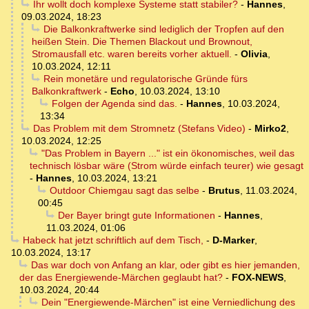
Ihr wollt doch komplexe Systeme statt stabiler?
-
Hannes
,
09.03.2024, 18:23
Die Balkonkraftwerke sind lediglich der Tropfen auf den
heißen Stein. Die Themen Blackout und Brownout,
Stromausfall etc. waren bereits vorher aktuell.
-
Olivia
,
10.03.2024, 12:11
Rein monetäre und regulatorische Gründe fürs
Balkonkraftwerk
-
Echo
,
10.03.2024, 13:10
Folgen der Agenda sind das.
-
Hannes
,
10.03.2024,
13:34
Das Problem mit dem Stromnetz (Stefans Video)
-
Mirko2
,
10.03.2024, 12:25
"Das Problem in Bayern ..." ist ein ökonomisches, weil das
technisch lösbar wäre (Strom würde einfach teurer) wie gesagt
-
Hannes
,
10.03.2024, 13:21
Outdoor Chiemgau sagt das selbe
-
Brutus
,
11.03.2024,
00:45
Der Bayer bringt gute Informationen
-
Hannes
,
11.03.2024, 01:06
Habeck hat jetzt schriftlich auf dem Tisch,
-
D-Marker
,
10.03.2024, 13:17
Das war doch von Anfang an klar, oder gibt es hier jemanden,
der das Energiewende-Märchen geglaubt hat?
-
FOX-NEWS
,
10.03.2024, 20:44
Dein "Energiewende-Märchen" ist eine Verniedlichung des