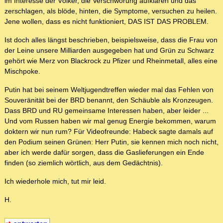
im Interesse der Völker, die Verschwörung aufklären und das
zerschlagen, als blöde, hinten, die Symptome, versuchen zu heilen.
Jene wollen, dass es nicht funktioniert, DAS IST DAS PROBLEM.
Ist doch alles längst beschrieben, beispielsweise, dass die Frau von
der Leine unsere Milliarden ausgegeben hat und Grün zu Schwarz
gehört wie Merz von Blackrock zu Pfizer und Rheinmetall, alles eine
Mischpoke.
Putin hat bei seinem Weltjugendtreffen wieder mal das Fehlen von
Souveränität bei der BRD benannt, den Schäuble als Kronzeugen.
Dass BRD und RU gemeinsame Interessen haben, aber leider ...
Und vom Russen haben wir mal genug Energie bekommen, warum
doktern wir nun rum? Für Videofreunde: Habeck sagte damals auf
den Podium seinen Grünen: Herr Putin, sie kennen mich noch nicht,
aber ich werde dafür sorgen, dass die Gaslieferungen ein Ende
finden (so ziemlich wörtlich, aus dem Gedächtnis).
Ich wiederhole mich, tut mir leid.
H.