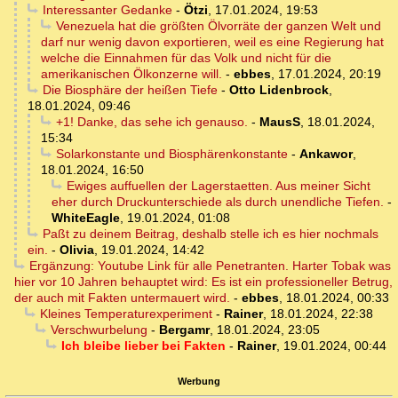
Interessanter Gedanke
-
Ötzi
,
17.01.2024, 19:53
Venezuela hat die größten Ölvorräte der ganzen Welt und
darf nur wenig davon exportieren, weil es eine Regierung hat
welche die Einnahmen für das Volk und nicht für die
amerikanischen Ölkonzerne will.
-
ebbes
,
17.01.2024, 20:19
Die Biosphäre der heißen Tiefe
-
Otto Lidenbrock
,
18.01.2024, 09:46
+1! Danke, das sehe ich genauso.
-
MausS
,
18.01.2024,
15:34
Solarkonstante und Biosphärenkonstante
-
Ankawor
,
18.01.2024, 16:50
Ewiges auffuellen der Lagerstaetten. Aus meiner Sicht
eher durch Druckunterschiede als durch unendliche Tiefen.
-
WhiteEagle
,
19.01.2024, 01:08
Paßt zu deinem Beitrag, deshalb stelle ich es hier nochmals
ein.
-
Olivia
,
19.01.2024, 14:42
Ergänzung: Youtube Link für alle Penetranten. Harter Tobak was
hier vor 10 Jahren behauptet wird: Es ist ein professioneller Betrug,
der auch mit Fakten untermauert wird.
-
ebbes
,
18.01.2024, 00:33
Kleines Temperaturexperiment
-
Rainer
,
18.01.2024, 22:38
Verschwurbelung
-
Bergamr
,
18.01.2024, 23:05
Ich bleibe lieber bei Fakten
-
Rainer
,
19.01.2024, 00:44
Werbung