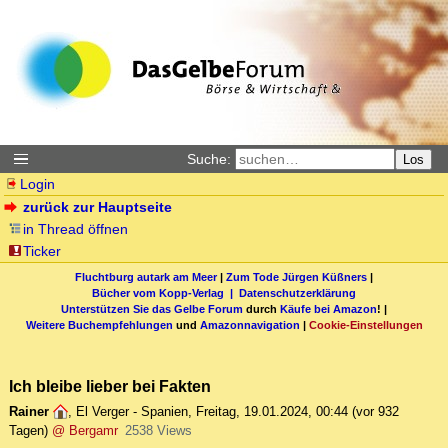
Suche:
Los
Login
zurück zur Hauptseite
in Thread öffnen
Ticker
Fluchtburg autark am Meer
|
Zum Tode Jürgen Küßners
|
Bücher vom Kopp-Verlag |
Datenschutzerklärung
Unterstützen Sie das Gelbe Forum
durch
Käufe bei Amazon
! |
Weitere Buchempfehlungen
und
Amazonnavigation
|
Cookie-Einstellungen
Ich bleibe lieber bei Fakten
Rainer
,
El Verger - Spanien
,
Freitag, 19.01.2024, 00:44
(vor 932
Tagen)
@ Bergamr
2538 Views