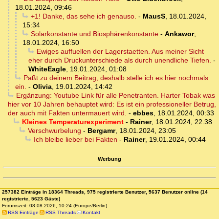
18.01.2024, 09:46
+1! Danke, das sehe ich genauso.
-
MausS
,
18.01.2024,
15:34
Solarkonstante und Biosphärenkonstante
-
Ankawor
,
18.01.2024, 16:50
Ewiges auffuellen der Lagerstaetten. Aus meiner Sicht
eher durch Druckunterschiede als durch unendliche Tiefen.
-
WhiteEagle
,
19.01.2024, 01:08
Paßt zu deinem Beitrag, deshalb stelle ich es hier nochmals
ein.
-
Olivia
,
19.01.2024, 14:42
Ergänzung: Youtube Link für alle Penetranten. Harter Tobak was
hier vor 10 Jahren behauptet wird: Es ist ein professioneller Betrug,
der auch mit Fakten untermauert wird.
-
ebbes
,
18.01.2024, 00:33
Kleines Temperaturexperiment
-
Rainer
,
18.01.2024, 22:38
Verschwurbelung
-
Bergamr
,
18.01.2024, 23:05
Ich bleibe lieber bei Fakten
-
Rainer
,
19.01.2024, 00:44
Werbung
257382 Einträge in 18364 Threads, 975 registrierte Benutzer, 5637 Benutzer online (14
registrierte, 5623 Gäste)
Forumszeit: 08.08.2026, 10:24 (Europe/Berlin)
RSS Einträge
RSS Threads
Kontakt