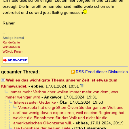
Ich habe dies schon einigen Leuten hier vorgeführt und Erstaunen
erzeugt. Die Infrarotthermometer sind mittlerweile schon sehr
verbreitet und so wird jetzt fleißig gemessen
Rainer
--
Ami go home!
RundeKante
WikiMANNia
WGvdL Forum
antworten
gesamter Thread:
RSS-Feed dieser Diskussion
Weil es das wichtigste Thema unserer Zeit ist etwas zum
Klimawandel.
-
ebbes
,
17.01.2024, 18:51
Immer mehr Verbraucher wollen immer mehr von dem, was
immer weniger wird
-
Ankawor
,
17.01.2024, 19:31
Interessanter Gedanke
-
Ötzi
,
17.01.2024, 19:53
Venezuela hat die größten Ölvorräte der ganzen Welt und
darf nur wenig davon exportieren, weil es eine Regierung hat
welche die Einnahmen für das Volk und nicht für die
amerikanischen Ölkonzerne will.
-
ebbes
,
17.01.2024, 20:19
Die Biosphäre der heißen Tiefe
-
Otto Lidenbrock
,