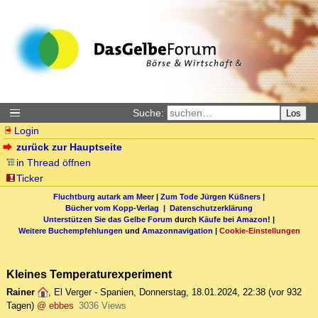
Suche:
Los
Login
zurück zur Hauptseite
in Thread öffnen
Ticker
Fluchtburg autark am Meer
|
Zum Tode Jürgen Küßners
|
Bücher vom Kopp-Verlag |
Datenschutzerklärung
Unterstützen Sie das Gelbe Forum
durch
Käufe bei Amazon
! |
Weitere Buchempfehlungen
und
Amazonnavigation
|
Cookie-Einstellungen
Kleines Temperaturexperiment
Rainer
,
El Verger - Spanien
,
Donnerstag, 18.01.2024, 22:38
(vor 932
Tagen)
@ ebbes
3036 Views