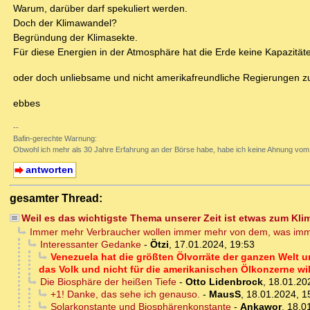
Warum, darüber darf spekuliert werden.
Doch der Klimawandel?
Begründung der Klimasekte.
Für diese Energien in der Atmosphäre hat die Erde keine Kapazität
oder doch unliebsame und nicht amerikafreundliche Regierungen 
ebbes
--
Bafin-gerechte Warnung:
Obwohl ich mehr als 30 Jahre Erfahrung an der Börse habe, habe ich keine Ahnung vom 
antworten
gesamter Thread:
Weil es das wichtigste Thema unserer Zeit ist etwas zum Kl
Immer mehr Verbraucher wollen immer mehr von dem, was imm
Interessanter Gedanke
-
Ötzi
,
17.01.2024, 19:53
Venezuela hat die größten Ölvorräte der ganzen Welt u
das Volk und nicht für die amerikanischen Ölkonzerne wil
Die Biosphäre der heißen Tiefe
-
Otto Lidenbrock
,
18.01.20
+1! Danke, das sehe ich genauso.
-
MausS
,
18.01.2024, 1
Solarkonstante und Biosphärenkonstante
-
Ankawor
,
18.0