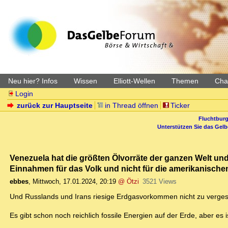
Neu hier? Infos
Wissen
Elliott-Wellen
Themen
Char
Login
zurück zur Hauptseite
in Thread öffnen
Ticker
Fluchtburg
Unterstützen Sie das Gel
Venezuela hat die größten Ölvorräte der ganzen Welt und
Einnahmen für das Volk und nicht für die amerikanischen
ebbes
,
Mittwoch, 17.01.2024, 20:19
@ Ötzi
3521 Views
Und Russlands und Irans riesige Erdgasvorkommen nicht zu verge
Es gibt schon noch reichlich fossile Energien auf der Erde, aber es is