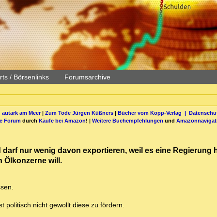
ts / Börsenlinks
Forumsarchive
 autark am Meer
|
Zum Tode Jürgen Küßners
|
Bücher vom Kopp-Verlag |
Datenschut
be Forum
durch
Käufe bei Amazon
! |
Weitere Buchempfehlungen
und
Amazonnavigat
 darf nur wenig davon exportieren, weil es eine Regierung 
 Ölkonzerne will.
ssen.
t politisch nicht gewollt diese zu fördern.