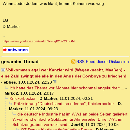
Wenn Jeder Jedem was klaut, kommt Keinem was weg.
LG
D-Marker
--
https://www.youtube.com/watch?v=LqB2b223mOM
antworten
gesamter Thread:
RSS-Feed dieser Diskussion
Vollkommen egal wer Kanzler wird (Wagenknecht, Maaßen) -
eine Zahl zwingt sie alle in den Anus der Cowboys zu kriechen!
-
ebbes
,
10.01.2024, 22:23
Ich hatte das Thema vor Monate hier schonmal angekurbelt ...
-
Mirko2
,
10.01.2024, 23:17
Knickerbocker
-
D-Marker
,
11.01.2024, 00:21
Präzisierung "Deutschland, so oder so", Knickerbocker
-
D-
Marker
,
11.01.2024, 09:23
die deutsche Industrie hat im WW1 an beide Seiten geliefert
?, während einfache Soldaten für Ahnenreihe, Ehre, .??.. im
Schützengraben verreckt sind
-
Joe68
,
11.01.2024, 10:05
OT Danke für diese tiefgründige Frage
-
D-Marker
,