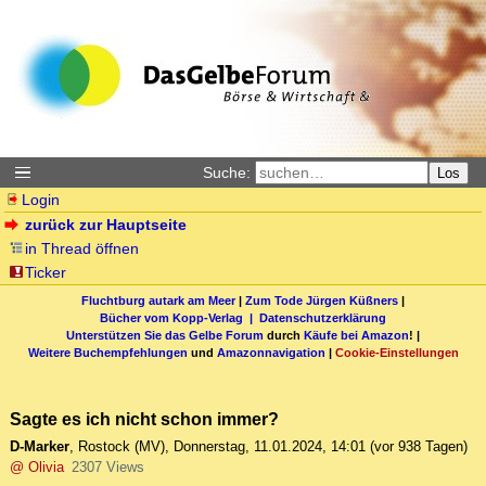
Suche:
Los
Login
zurück zur Hauptseite
in Thread öffnen
Ticker
Fluchtburg autark am Meer
|
Zum Tode Jürgen Küßners
|
Bücher vom Kopp-Verlag |
Datenschutzerklärung
Unterstützen Sie das Gelbe Forum
durch
Käufe bei Amazon
! |
Weitere Buchempfehlungen
und
Amazonnavigation
|
Cookie-Einstellungen
Sagte es ich nicht schon immer?
D-Marker
,
Rostock (MV)
,
Donnerstag, 11.01.2024, 14:01
(vor 938 Tagen)
@ Olivia
2307 Views