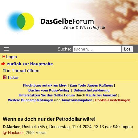
Suche:
Los
Login
zurück zur Hauptseite
in Thread öffnen
Ticker
Fluchtburg autark am Meer
|
Zum Tode Jürgen Küßners
|
Bücher vom Kopp-Verlag |
Datenschutzerklärung
Unterstützen Sie das Gelbe Forum
durch
Käufe bei Amazon
! |
Weitere Buchempfehlungen
und
Amazonnavigation
|
Cookie-Einstellungen
Wenn es doch nur der Petrodollar wäre!
D-Marker
,
Rostock (MV)
,
Donnerstag, 11.01.2024, 13:13
(vor 940 Tagen)
@ Naclador
2658 Views