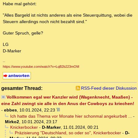
Habe mal gehört:
"Alles Bargeld ist nichts anderes als eine Steuerquittung, wobei die
Steuern allerdings noch nicht bezahlt sind."
Guter Spruch, gelle?
LG
D-Marker
--
https://www.youtube.com/watch?v=LqB2b223mOM
antworten
gesamter Thread:
RSS-Feed dieser Diskussion
Vollkommen egal wer Kanzler wird (Wagenknecht, Maaßen) -
eine Zahl zwingt sie alle in den Anus der Cowboys zu kriechen!
-
ebbes
,
10.01.2024, 22:23
Ich hatte das Thema vor Monate hier schonmal angekurbelt ...
-
Mirko2
,
10.01.2024, 23:17
Knickerbocker
-
D-Marker
,
11.01.2024, 00:21
Präzisierung "Deutschland, so oder so", Knickerbocker
-
D-