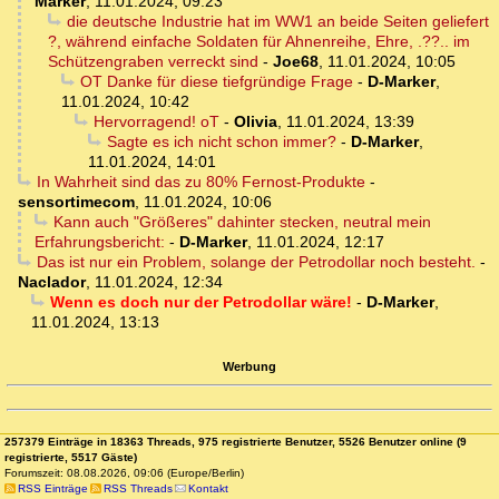
Marker
,
11.01.2024, 09:23
die deutsche Industrie hat im WW1 an beide Seiten geliefert
?, während einfache Soldaten für Ahnenreihe, Ehre, .??.. im
Schützengraben verreckt sind
-
Joe68
,
11.01.2024, 10:05
OT Danke für diese tiefgründige Frage
-
D-Marker
,
11.01.2024, 10:42
Hervorragend! oT
-
Olivia
,
11.01.2024, 13:39
Sagte es ich nicht schon immer?
-
D-Marker
,
11.01.2024, 14:01
In Wahrheit sind das zu 80% Fernost-Produkte
-
sensortimecom
,
11.01.2024, 10:06
Kann auch "Größeres" dahinter stecken, neutral mein
Erfahrungsbericht:
-
D-Marker
,
11.01.2024, 12:17
Das ist nur ein Problem, solange der Petrodollar noch besteht.
-
Naclador
,
11.01.2024, 12:34
Wenn es doch nur der Petrodollar wäre!
-
D-Marker
,
11.01.2024, 13:13
Werbung
257379 Einträge in 18363 Threads, 975 registrierte Benutzer, 5526 Benutzer online (9
registrierte, 5517 Gäste)
Forumszeit: 08.08.2026, 09:06 (Europe/Berlin)
RSS Einträge
RSS Threads
Kontakt