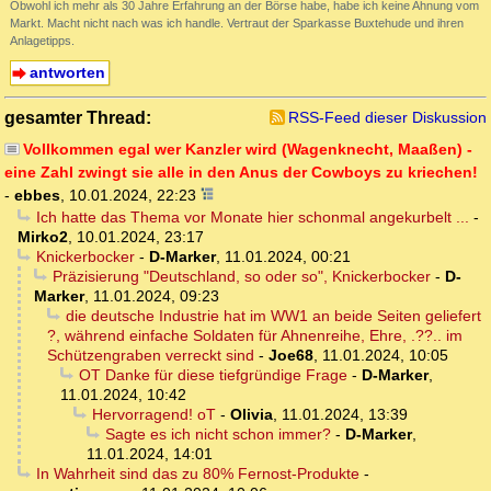
Obwohl ich mehr als 30 Jahre Erfahrung an der Börse habe, habe ich keine Ahnung vom
Markt. Macht nicht nach was ich handle. Vertraut der Sparkasse Buxtehude und ihren
Anlagetipps.
antworten
gesamter Thread:
RSS-Feed dieser Diskussion
Vollkommen egal wer Kanzler wird (Wagenknecht, Maaßen) -
eine Zahl zwingt sie alle in den Anus der Cowboys zu kriechen!
-
ebbes
,
10.01.2024, 22:23
Ich hatte das Thema vor Monate hier schonmal angekurbelt ...
-
Mirko2
,
10.01.2024, 23:17
Knickerbocker
-
D-Marker
,
11.01.2024, 00:21
Präzisierung "Deutschland, so oder so", Knickerbocker
-
D-
Marker
,
11.01.2024, 09:23
die deutsche Industrie hat im WW1 an beide Seiten geliefert
?, während einfache Soldaten für Ahnenreihe, Ehre, .??.. im
Schützengraben verreckt sind
-
Joe68
,
11.01.2024, 10:05
OT Danke für diese tiefgründige Frage
-
D-Marker
,
11.01.2024, 10:42
Hervorragend! oT
-
Olivia
,
11.01.2024, 13:39
Sagte es ich nicht schon immer?
-
D-Marker
,
11.01.2024, 14:01
In Wahrheit sind das zu 80% Fernost-Produkte
-