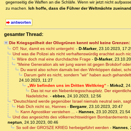
gegenseitig die Waffen an die Schläfe. Wenn wir jetzt nicht aufpa
zu machen.
Ich hoffe, dass die Führer der Weltmächte zueinan
antworten
gesamter Thread:
Die Kriegsgeilheit der Olivgrünen kennt wohl keine Grenzen
OT: Nur, damit es nicht untergeht:
-
D-Marker
,
23.10.2023, 17:2
Und was die Polizei als nicht verhaftenswürdig erachtet auch ni
Wäre doch mal eine durchdachte Frage
-
D-Marker
,
23.10.20
"Meine Generation als wir jung waren ist gegen Brokdorf ode
Du warst also schon damals bei den Wirrköppen dabei, sch
Darum geht es nicht, sondern "wir" haben auch gehandelt 
24.10.2023, 11:27
„Wir befinden uns im Dritten Weltkrieg“
-
Mirko2
,
24
Das ist nur ein Nebenkriegsschauplatz. Der eigentlich
Nadelstiche.
-
ebbes
,
24.10.2023, 12:56
"Deutschland werde gegenüber Israel niemals neutral sein, sagt
Hab Dich nicht so, Hannes
-
Bergamr
,
23.10.2023, 20:47
Kann Agnostiker verstehen ...
-
Hannes
,
23.10.2023, 21:54
Und das angesichts des völkerrechtswidrigen Bombardements von
neptun
,
24.10.2023, 00:46
So soll der GROSZE KRIEG herbeigeführt werden
-
Hannes
,