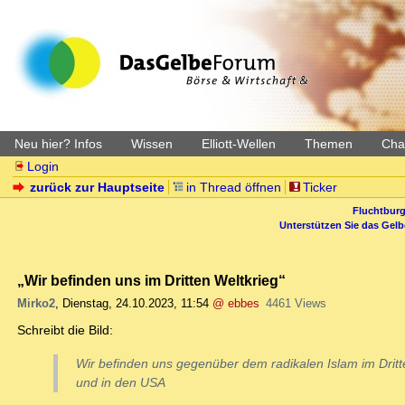
Neu hier? Infos
Wissen
Elliott-Wellen
Themen
Char
Login
zurück zur Hauptseite
in Thread öffnen
Ticker
Fluchtburg
Unterstützen Sie das Gel
„Wir befinden uns im Dritten Weltkrieg“
Mirko2
,
Dienstag, 24.10.2023, 11:54
@ ebbes
4461 Views
Schreibt die Bild:
Wir befinden uns gegenüber dem radikalen Islam im Dritt
und in den USA