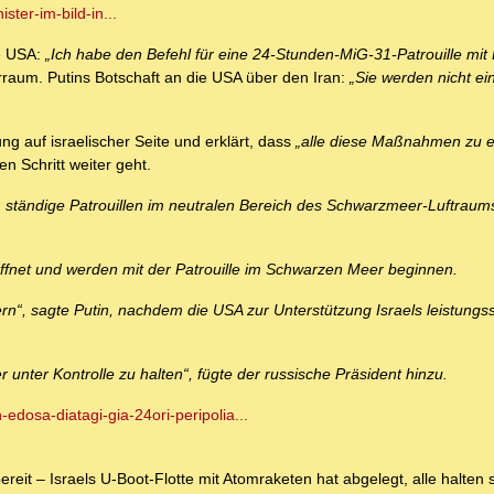
ster-im-bild-in...
ie USA:
„Ich habe den Befehl für eine 24-Stunden-MiG-31-Patrouille mi
erraum. Putins Botschaft an die USA über den Iran:
„Sie werden nicht ei
ng auf israelischer Seite und erklärt, dass
„alle diese Maßnahmen zu e
n Schritt weiter geht.
n, ständige Patrouillen im neutralen Bereich des Schwarzmeer-Luftraum
net und werden mit der Patrouille im Schwarzen Meer beginnen.
n“, sagte Putin, nachdem die USA zur Unterstützung Israels leistungs
 unter Kontrolle zu halten“, fügte der russische Präsident hinzu.
-edosa-diatagi-gia-24ori-peripolia...
ereit – Israels U-Boot-Flotte mit Atomraketen hat abgelegt, alle halten 