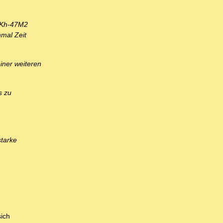
t Kh-47M2
nmal Zeit
iner weiteren
s zu
starke
sich