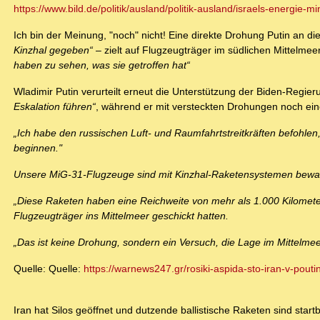
https://www.bild.de/politik/ausland/politik-ausland/israels-energie-mini
Ich bin der Meinung, "noch" nicht! Eine direkte Drohung Putin an d
Kinzhal gegeben“
– zielt auf Flugzeugträger im südlichen Mittelme
haben zu sehen, was sie getroffen hat“
Wladimir Putin verurteilt erneut die Unterstützung der Biden-Regieru
Eskalation führen“
, während er mit versteckten Drohungen noch eine
„Ich habe den russischen Luft- und Raumfahrtstreitkräften befohle
beginnen."
Unsere MiG-31-Flugzeuge sind mit Kinzhal-Raketensystemen bewaff
„Diese Raketen haben eine Reichweite von mehr als 1.000 Kilometer
Flugzeugträger ins Mittelmeer geschickt hatten.
„Das ist keine Drohung, sondern ein Versuch, die Lage im Mittelmeer
Quelle: Quelle:
https://warnews247.gr/rosiki-aspida-sto-iran-v-poutin
Iran hat Silos geöffnet und dutzende ballistische Raketen sind startb