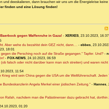
ssen und deeskalieren, dann brauchen wir uns um die Energiekrise kein
der finden und eine Lösung finden!
: Baerbock gegen Waffenruhe in Gaza!
-
XERXES
,
23.10.2023, 16:3
5
cht. Aber wehe du bezahlst dein GEZ nicht, dann....
-
ebbes
,
23.10.202
23, 18:01
r gegen die Persching noch auf die Straße gegangen." Tapfer. Und?
-
n
ön!
-
FOX-NEWS
,
24.10.2023, 06:59
(ob falsch oder nicht darüber kann man sich streiten) und waren nicht
.10.2023, 11:54
e Krieg wird sein China gegen die USA um die Weltführerschaft. Jeden T
e Bundeskanzlerin Angela Merkel einer jüdischen Zeitung."
-
Hannes
,
 Rafah, nachdem man die Palästinenser dazu gebracht hat, dorthin zu 
24.10.2023, 01:20