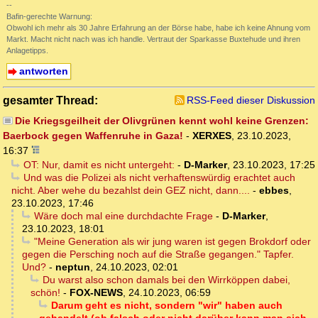
--
Bafin-gerechte Warnung:
Obwohl ich mehr als 30 Jahre Erfahrung an der Börse habe, habe ich keine Ahnung vom
Markt. Macht nicht nach was ich handle. Vertraut der Sparkasse Buxtehude und ihren
Anlagetipps.
antworten
gesamter Thread:
RSS-Feed dieser Diskussion
Die Kriegsgeilheit der Olivgrünen kennt wohl keine Grenzen:
Baerbock gegen Waffenruhe in Gaza!
-
XERXES
,
23.10.2023,
16:37
OT: Nur, damit es nicht untergeht:
-
D-Marker
,
23.10.2023, 17:25
Und was die Polizei als nicht verhaftenswürdig erachtet auch
nicht. Aber wehe du bezahlst dein GEZ nicht, dann....
-
ebbes
,
23.10.2023, 17:46
Wäre doch mal eine durchdachte Frage
-
D-Marker
,
23.10.2023, 18:01
"Meine Generation als wir jung waren ist gegen Brokdorf oder
gegen die Persching noch auf die Straße gegangen." Tapfer.
Und?
-
neptun
,
24.10.2023, 02:01
Du warst also schon damals bei den Wirrköppen dabei,
schön!
-
FOX-NEWS
,
24.10.2023, 06:59
Darum geht es nicht, sondern "wir" haben auch