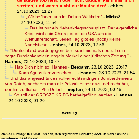
gehandelt (ob falsch oder nicht darüber kann man sich
streiten) und waren nicht nur Maulhelden!
-
ebbes
,
24.10.2023, 11:27
„Wir befinden uns im Dritten Weltkrieg“
-
Mirko2
,
24.10.2023, 11:54
Das ist nur ein Nebenkriegsschauplatz. Der eigentliche
Krieg wird sein China gegen die USA um die
Weltführerschaft. Jeden Tag gibt es (noch) kleine
Nadelstiche.
-
ebbes
,
24.10.2023, 12:56
"Deutschland werde gegenüber Israel niemals neutral sein,
sagte Bundeskanzlerin Angela Merkel einer jüdischen Zeitung."
-
Hannes
,
23.10.2023, 19:47
Hab Dich nicht so, Hannes
-
Bergamr
,
23.10.2023, 20:47
Kann Agnostiker verstehen ...
-
Hannes
,
23.10.2023, 21:54
Und das angesichts des völkerrechtswidrigen Bombardements
von Rafah, nachdem man die Palästinenser dazu gebracht hat,
dorthin zu fliehen. Pfui Deibel!
-
neptun
,
24.10.2023, 00:46
So soll der GROSZE KRIEG herbeigeführt werden
-
Hannes
,
24.10.2023, 01:20
Werbung
257353 Einträge in 18360 Threads, 975 registrierte Benutzer, 3225 Benutzer online (1
registrierte, 3224 Gäste)