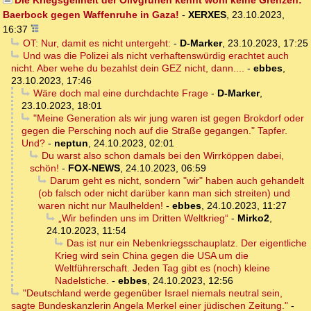
Die Kriegsgeilheit der Olivgrünen kennt wohl keine Grenzen:
Baerbock gegen Waffenruhe in Gaza!
-
XERXES
,
23.10.2023,
16:37
OT: Nur, damit es nicht untergeht:
-
D-Marker
,
23.10.2023, 17:25
Und was die Polizei als nicht verhaftenswürdig erachtet auch
nicht. Aber wehe du bezahlst dein GEZ nicht, dann....
-
ebbes
,
23.10.2023, 17:46
Wäre doch mal eine durchdachte Frage
-
D-Marker
,
23.10.2023, 18:01
"Meine Generation als wir jung waren ist gegen Brokdorf oder
gegen die Persching noch auf die Straße gegangen." Tapfer.
Und?
-
neptun
,
24.10.2023, 02:01
Du warst also schon damals bei den Wirrköppen dabei,
schön!
-
FOX-NEWS
,
24.10.2023, 06:59
Darum geht es nicht, sondern "wir" haben auch gehandelt
(ob falsch oder nicht darüber kann man sich streiten) und
waren nicht nur Maulhelden!
-
ebbes
,
24.10.2023, 11:27
„Wir befinden uns im Dritten Weltkrieg“
-
Mirko2
,
24.10.2023, 11:54
Das ist nur ein Nebenkriegsschauplatz. Der eigentliche
Krieg wird sein China gegen die USA um die
Weltführerschaft. Jeden Tag gibt es (noch) kleine
Nadelstiche.
-
ebbes
,
24.10.2023, 12:56
"Deutschland werde gegenüber Israel niemals neutral sein,
sagte Bundeskanzlerin Angela Merkel einer jüdischen Zeitung."
-