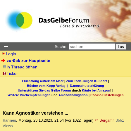
Suche:
Los
Login
zurück zur Hauptseite
in Thread öffnen
Ticker
Fluchtburg autark am Meer
|
Zum Tode Jürgen Küßners
|
Bücher vom Kopp-Verlag |
Datenschutzerklärung
Unterstützen Sie das Gelbe Forum
durch
Käufe bei Amazon
! |
Weitere Buchempfehlungen
und
Amazonnavigation
|
Cookie-Einstellungen
Kann Agnostiker verstehen ...
Hannes
,
Montag, 23.10.2023, 21:54
(vor 1022 Tagen)
@ Bergamr
3661
Views