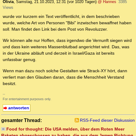
Olivia
,
Samstag, 21.10.2023, 12:31
(vor 1020 Tagen)
@ Hannes
3385
Views
wurde vor kurzem ein Text veröffentlicht, in dem beschrieben
wurde, welche Art von Personen "Bibi" inzwischen bewaffnet haben
soll. Man findet den Link bei dem Post von Revoluzzer.
Wir können alle nur Hoffen, dass irgendwo die Vernunft siegen wird
und dass kein weiteres Massenblutbad angerichtet wird. Das, was
in der Ukraine abläuft und derzeit in Israel/Gaza ist bereits
unfassbar genug.
Wenn man dazu noch solche Gestalten wie Strack-XY hört, dann
verliert man den Glauben daran, dass die Menschheit Verstand
besitzt.
--
For entertainment purposes only.
antworten
gesamter Thread:
RSS-Feed dieser Diskussion
Food for thought: Die USA melden, über dem Roten Meer
Raketen abgeschossen zu haben, die aus dem Jemen Richtung