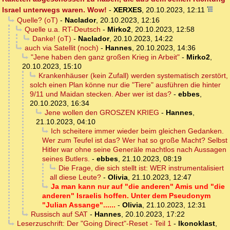
Israel unterwegs waren. Wow!
-
XERXES
,
20.10.2023, 12:11
Quelle? (oT)
-
Naclador
,
20.10.2023, 12:16
Quelle u.a. RT-Deutsch
-
Mirko2
,
20.10.2023, 12:58
Danke! (oT)
-
Naclador
,
20.10.2023, 14:22
auch via Satellit (noch)
-
Hannes
,
20.10.2023, 14:36
"Jene haben den ganz großen Krieg in Arbeit"
-
Mirko2
,
20.10.2023, 15:10
Krankenhäuser (kein Zufall) werden systematisch zerstört,
solch einen Plan könne nur die "Tiere" ausführen die hinter
9/11 und Maidan stecken. Aber wer ist das?
-
ebbes
,
20.10.2023, 16:34
Jene wollen den GROSZEN KRIEG
-
Hannes
,
21.10.2023, 04:10
Ich scheitere immer wieder beim gleichen Gedanken.
Wer zum Teufel ist das? Wer hat so große Macht? Selbst
Hitler war ohne seine Generäle machtlos nach Aussagen
seines Butlers.
-
ebbes
,
21.10.2023, 08:19
Die Frage, die sich stellt ist: WER instrumentalisiert
all diese Leute?
-
Olivia
,
21.10.2023, 12:47
Ja man kann nur auf "die anderen" Amis und "die
anderen" Israelis hoffen. Unter dem Pseudonym
"Julian Assange"......
-
Olivia
,
21.10.2023, 12:31
Russisch auf SAT
-
Hannes
,
20.10.2023, 17:22
Leserzuschrift: Der "Going Direct"-Reset - Teil 1
-
Ikonoklast
,