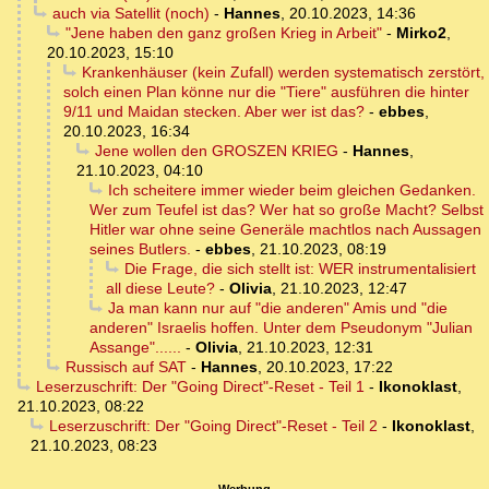
auch via Satellit (noch)
-
Hannes
,
20.10.2023, 14:36
"Jene haben den ganz großen Krieg in Arbeit"
-
Mirko2
,
20.10.2023, 15:10
Krankenhäuser (kein Zufall) werden systematisch zerstört,
solch einen Plan könne nur die "Tiere" ausführen die hinter
9/11 und Maidan stecken. Aber wer ist das?
-
ebbes
,
20.10.2023, 16:34
Jene wollen den GROSZEN KRIEG
-
Hannes
,
21.10.2023, 04:10
Ich scheitere immer wieder beim gleichen Gedanken.
Wer zum Teufel ist das? Wer hat so große Macht? Selbst
Hitler war ohne seine Generäle machtlos nach Aussagen
seines Butlers.
-
ebbes
,
21.10.2023, 08:19
Die Frage, die sich stellt ist: WER instrumentalisiert
all diese Leute?
-
Olivia
,
21.10.2023, 12:47
Ja man kann nur auf "die anderen" Amis und "die
anderen" Israelis hoffen. Unter dem Pseudonym "Julian
Assange"......
-
Olivia
,
21.10.2023, 12:31
Russisch auf SAT
-
Hannes
,
20.10.2023, 17:22
Leserzuschrift: Der "Going Direct"-Reset - Teil 1
-
Ikonoklast
,
21.10.2023, 08:22
Leserzuschrift: Der "Going Direct"-Reset - Teil 2
-
Ikonoklast
,
21.10.2023, 08:23
Werbung