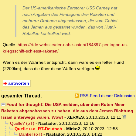
Der US-amerikanische Zerstörer USS Carney hat
nach Angaben des Pentagons drei Raketen und
mehrere Drohnen abgeschossen, die vom Gebiet
des Jemen aus gestartet wurden, das von Huthi-
Rebellen kontrolliert wird.
Quelle:
https://rtde.website/der-nahe-osten/184397-pentagon-us-
kriegsschiff-schiesst-raketen/
Wenn es der Wahrheit entspricht, dann wäre es ein fetter Hund
(2200km), dass die über diese Waffen verfügen.
antworten
gesamter Thread:
RSS-Feed dieser Diskussion
Food for thought: Die USA melden, über dem Roten Meer
Raketen abgeschossen zu haben, die aus dem Jemen Richtung
Israel unterwegs waren. Wow!
-
XERXES
,
20.10.2023, 12:11
Quelle? (oT)
-
Naclador
,
20.10.2023, 12:16
Quelle u.a. RT-Deutsch
-
Mirko2
,
20.10.2023, 12:58
Danke! (oT)
-
Naclador
,
20.10.2023, 14:22