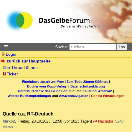
Suche:
Los
Login
zurück zur Hauptseite
in Thread öffnen
Ticker
Fluchtburg autark am Meer
|
Zum Tode Jürgen Küßners
|
Bücher vom Kopp-Verlag |
Datenschutzerklärung
Unterstützen Sie das Gelbe Forum
durch
Käufe bei Amazon
! |
Weitere Buchempfehlungen
und
Amazonnavigation
|
Cookie-Einstellungen
Quelle u.a. RT-Deutsch
Mirko2
,
Freitag, 20.10.2023, 12:58
(vor 1023 Tagen)
@ Naclador
5240
Views