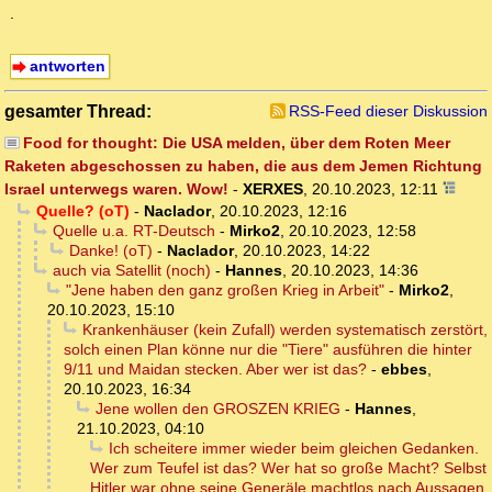
.
antworten
gesamter Thread:
RSS-Feed dieser Diskussion
Food for thought: Die USA melden, über dem Roten Meer
Raketen abgeschossen zu haben, die aus dem Jemen Richtung
Israel unterwegs waren. Wow!
-
XERXES
,
20.10.2023, 12:11
Quelle? (oT)
-
Naclador
,
20.10.2023, 12:16
Quelle u.a. RT-Deutsch
-
Mirko2
,
20.10.2023, 12:58
Danke! (oT)
-
Naclador
,
20.10.2023, 14:22
auch via Satellit (noch)
-
Hannes
,
20.10.2023, 14:36
"Jene haben den ganz großen Krieg in Arbeit"
-
Mirko2
,
20.10.2023, 15:10
Krankenhäuser (kein Zufall) werden systematisch zerstört,
solch einen Plan könne nur die "Tiere" ausführen die hinter
9/11 und Maidan stecken. Aber wer ist das?
-
ebbes
,
20.10.2023, 16:34
Jene wollen den GROSZEN KRIEG
-
Hannes
,
21.10.2023, 04:10
Ich scheitere immer wieder beim gleichen Gedanken.
Wer zum Teufel ist das? Wer hat so große Macht? Selbst
Hitler war ohne seine Generäle machtlos nach Aussagen