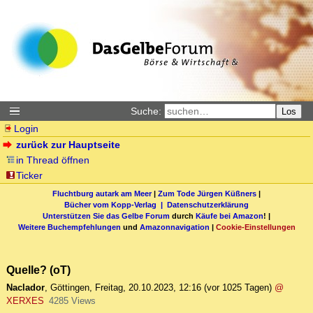
Suche:
Los
Login
zurück zur Hauptseite
in Thread öffnen
Ticker
Fluchtburg autark am Meer
|
Zum Tode Jürgen Küßners
|
Bücher vom Kopp-Verlag |
Datenschutzerklärung
Unterstützen Sie das Gelbe Forum
durch
Käufe bei Amazon
! |
Weitere Buchempfehlungen
und
Amazonnavigation
|
Cookie-Einstellungen
Quelle? (oT)
Naclador
,
Göttingen
,
Freitag, 20.10.2023, 12:16
(vor 1025 Tagen)
@
XERXES
4285 Views