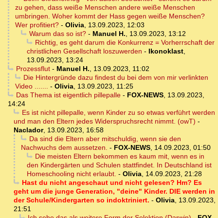
zu gehen, dass weiße Menschen andere weiße Menschen
umbringen. Woher kommt der Hass gegen weiße Menschen?
Wer profitiert?
-
Olivia
,
13.09.2023, 12:03
Warum das so ist?
-
Manuel H.
,
13.09.2023, 13:12
Richtig, es geht darum die Konkurrenz = Vorherrschaft der
christlichen Gesellschaft loszuwerden
-
Ikonoklast
,
13.09.2023, 13:24
Prozessflut
-
Manuel H.
,
13.09.2023, 11:02
Die Hintergründe dazu findest du bei dem von mir verlinkten
Video .......
-
Olivia
,
13.09.2023, 11:25
Das Thema ist eigentlich pillepalle
-
FOX-NEWS
,
13.09.2023,
14:24
Es ist nicht pillepalle, wenn Kinder zu so etwas verführt werden
und man den Eltern jedes Widerspruchsrecht nimmt. (owT)
-
Naclador
,
13.09.2023, 16:58
Da sind die Eltern aber mitschuldig, wenn sie den
Nachwuchs dem aussetzen.
-
FOX-NEWS
,
14.09.2023, 01:50
Die meisten Eltern bekommen es kaum mit, wenn es in
den Kindergärten und Schulen stattfindet. In Deutschland ist
Homeschooling nicht erlaubt.
-
Olivia
,
14.09.2023, 21:28
Hast du nicht angeschaut und nicht gelesen? Hm? Es
geht um die junge Generation, "deine" Kinder. DIE werden in
der Schule/Kindergarten so indoktriniert.
-
Olivia
,
13.09.2023,
21:51
Ich sehe das als weitere Form der Selektion (Darwin)
-
FOX-