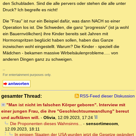
den Schubladen. Sind die alle pervers oder stehen die alle unter
Druck? Ich begreife es nicht!
Die "Frau" ist nur ein Beispiel dafür, was dann NACH so einer
Operation los ist. Die Schweden, die ganz "progressiv" (ist ja wohl
ein Bauernvölkchen) ihre Kinder bereits seit Jahren mit
Hormonspritzen beglückt haben sollen, haben das Ganze
inzwischen wohl eingestellt. Warum? Die Kinder - speziell die
Mädchen - bekamen massive Wirbelsäulenprobleme..... von
anderen Dingen ganz zu schweigen.
--
For entertainment purposes only.
antworten
gesamter Thread:
RSS-Feed dieser Diskussion
"Man ist nicht im falschen Körper geboren". Interview mit
einer jungen Frau, die ihre "Geschlechtsumwandlung" bereut
und aufklären will.
-
Olivia
,
12.09.2023, 17:24
Die Proponenten dieses Wahnsinns...
-
sensortimecom
,
12.09.2023, 18:11
In einigen Staaten der USA wurden jetzt die Gesetze geändert