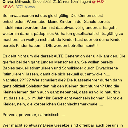
Olivia
,
Mittwoch, 13.09.2023, 21:51
(vor 1057 Tagen)
@ FOX-
NEWS
3771 Views
Bei Erwachsenen ist das gleichgültig. Die können selbst
entscheiden. Wenn aber kleine Kinder in der Schule bereits
indoktriniert werden, dann ist das etwas völlig anderes. Es geht
weiterhin darum, pädophiles Verhalten gesellschaftlich tragfähig zu
machen. Ich weiß ja nicht, ob du Kinder hast oder ob deine Kinder
bereits Kinder haben.... DIE werden betroffen sein!!!!
Es geht nicht um die derzeit ALTE Generation der ü 40-jährigen. Die
greifen bei den ganz jungen Menschen an. Sie wollen bereits
Babies sexuell stimmulieren und Schulkinder durch Erwachsene
"stimulieren" lassen, damit die sich sexuell gut entwickeln....
Nachtigal????? Wer stimuliert die? Die Klassenlehrer dürfen dann
ganz offiziell Spielstunden mit den Kleinen durchführen? Und die
Kleinen lernen dann auch ganz nebenbei, dass es völlig natürlich
ist, dass sie 1 x im Jahr ihr Geschlecht wechseln können. Nicht die
Kleider, nein, die körperlichen Geschlechtsmerkmale.....
Pervers, perverser, satanistisch.....
Wer macht so etwas? Diese Gesetze sind offenbar auch bei uns in