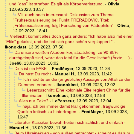
und "das" ist strafbar. Es gilt als Körperverletzung.
-
Olivia
,
12.09.2023, 18:37
Vlt. auch noch interessant: Diskussion zum Thema
"Frühsexualisierung bei Punkt.PRERADOVIC. Titel:
„Frühsexualisierung folgt Forschung von Pädophilen“
-
Olivia
,
12.09.2023, 18:41
Vielleicht kommt alles doch ganz anders: "Ich habe also mit einer
"Elite" gekokst, und die hat sich ganz schön verplappert."
-
Ikonoklast
,
13.09.2023, 07:50
Da unsere weißen Akademiker, staatshörig, zu 90-95%
durchgeimpft sind, wäre das fatal für die Gesellschaft (Ärzte, ...)
-
Joe68
,
13.09.2023, 10:02
Dies ist ein FAKE.
-
FredMeyer
,
13.09.2023, 11:34
Da hast Du recht
-
Manuel H.
,
13.09.2023, 11:42
Ich möchte an die (angebliche) Aussage von Attali zu den
Dummen erinnern
-
Ikonoklast
,
13.09.2023, 12:02
Leserzuschrift: Eine koloniale Elite regiert China für die
Illuminaten
-
Ikonoklast
,
13.09.2023, 12:58
Alles nur Fake?
-
LePenseur
,
13.09.2023, 12:04
naja, ich bin immer damit klar gekommen, fragwürdige
Quellen kritisch zu hinterfragen.
-
FredMeyer
,
13.09.2023,
16:47
Literatur-Klassiker bewahrheiten sich schlicht und einfach
-
Manuel H.
,
13.09.2023, 11:36
Beim Ukrainekrieg - von außen betrachtet - scheint es darum