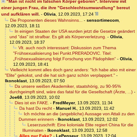
"Man ist nicht im falschen Körper geboren". Interview mit
einer jungen Frau, die ihre "Geschlechtsumwandlung" bereut
und aufklären will.
-
Olivia
,
12.09.2023, 17:24
Die Proponenten dieses Wahnsinns...
-
sensortimecom
,
12.09.2023, 18:11
In einigen Staaten der USA wurden jetzt die Gesetze geändert
und "das" ist strafbar. Es gilt als Körperverletzung.
-
Olivia
,
12.09.2023, 18:37
Vlt. auch noch interessant: Diskussion zum Thema
"Frühsexualisierung bei Punkt.PRERADOVIC. Titel:
„Frühsexualisierung folgt Forschung von Pädophilen“
-
Olivia
,
12.09.2023, 18:41
Vielleicht kommt alles doch ganz anders: "Ich habe also mit einer
"Elite" gekokst, und die hat sich ganz schön verplappert."
-
Ikonoklast
,
13.09.2023, 07:50
Da unsere weißen Akademiker, staatshörig, zu 90-95%
durchgeimpft sind, wäre das fatal für die Gesellschaft (Ärzte, ...)
-
Joe68
,
13.09.2023, 10:02
Dies ist ein FAKE.
-
FredMeyer
,
13.09.2023, 11:34
Da hast Du recht
-
Manuel H.
,
13.09.2023, 11:42
Ich möchte an die (angebliche) Aussage von Attali zu den
Dummen erinnern
-
Ikonoklast
,
13.09.2023, 12:02
Leserzuschrift: Eine koloniale Elite regiert China für die
Illuminaten
-
Ikonoklast
,
13.09.2023, 12:58
Alles nur Fake?
-
LePenseur
,
13.09.2023, 12:04