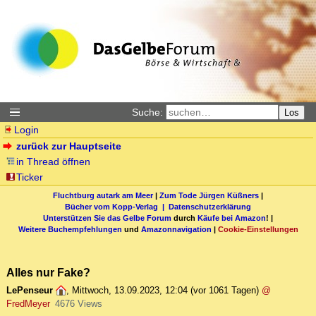
Suche:
Los
Login
zurück zur Hauptseite
in Thread öffnen
Ticker
Fluchtburg autark am Meer
|
Zum Tode Jürgen Küßners
|
Bücher vom Kopp-Verlag |
Datenschutzerklärung
Unterstützen Sie das Gelbe Forum
durch
Käufe bei Amazon
! |
Weitere Buchempfehlungen
und
Amazonnavigation
|
Cookie-Einstellungen
Alles nur Fake?
LePenseur
,
Mittwoch, 13.09.2023, 12:04
(vor 1061 Tagen)
@
FredMeyer
4676 Views