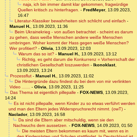
naja, ich bin immer damit klar gekommen, fragwürdige
Quellen kritisch zu hinterfragen.
-
FredMeyer
,
13.09.2023,
16:47
Literatur-Klassiker bewahrheiten sich schlicht und einfach
-
Manuel H.
,
13.09.2023, 11:36
Beim Ukrainekrieg - von außen betrachtet - scheint es darum
zu gehen, dass weiße Menschen andere weiße Menschen
umbringen. Woher kommt der Hass gegen weiße Menschen?
Wer profitiert?
-
Olivia
,
13.09.2023, 12:03
Warum das so ist?
-
Manuel H.
,
13.09.2023, 13:12
Richtig, es geht darum die Konkurrenz = Vorherrschaft der
christlichen Gesellschaft loszuwerden
-
Ikonoklast
,
13.09.2023, 13:24
Prozessflut
-
Manuel H.
,
13.09.2023, 11:02
Die Hintergründe dazu findest du bei dem von mir verlinkten
Video .......
-
Olivia
,
13.09.2023, 11:25
Das Thema ist eigentlich pillepalle
-
FOX-NEWS
,
13.09.2023,
14:24
Es ist nicht pillepalle, wenn Kinder zu so etwas verführt werden
und man den Eltern jedes Widerspruchsrecht nimmt. (owT)
-
Naclador
,
13.09.2023, 16:58
Da sind die Eltern aber mitschuldig, wenn sie den
Nachwuchs dem aussetzen.
-
FOX-NEWS
,
14.09.2023, 01:50
Die meisten Eltern bekommen es kaum mit, wenn es in
den Kindergärten und Schulen stattfindet. In Deutschland ist