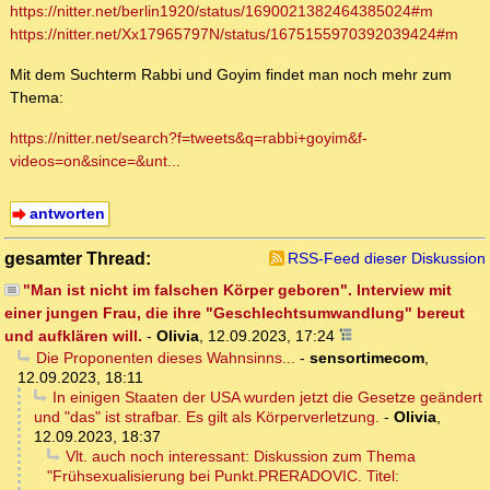
https://nitter.net/berlin1920/status/1690021382464385024#m
https://nitter.net/Xx17965797N/status/1675155970392039424#m
Mit dem Suchterm Rabbi und Goyim findet man noch mehr zum
Thema:
https://nitter.net/search?f=tweets&q=rabbi+goyim&f-
videos=on&since=&unt...
antworten
gesamter Thread:
RSS-Feed dieser Diskussion
"Man ist nicht im falschen Körper geboren". Interview mit
einer jungen Frau, die ihre "Geschlechtsumwandlung" bereut
und aufklären will.
-
Olivia
,
12.09.2023, 17:24
Die Proponenten dieses Wahnsinns...
-
sensortimecom
,
12.09.2023, 18:11
In einigen Staaten der USA wurden jetzt die Gesetze geändert
und "das" ist strafbar. Es gilt als Körperverletzung.
-
Olivia
,
12.09.2023, 18:37
Vlt. auch noch interessant: Diskussion zum Thema
"Frühsexualisierung bei Punkt.PRERADOVIC. Titel: