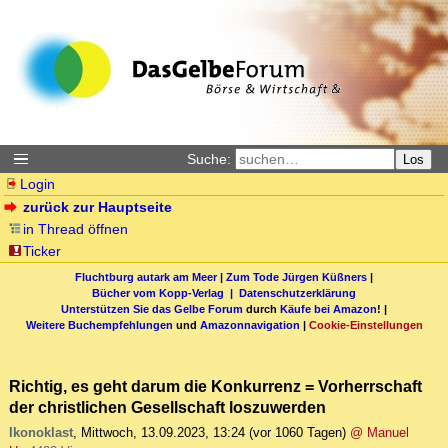
Suche:
Los
Login
zurück zur Hauptseite
in Thread öffnen
Ticker
Fluchtburg autark am Meer
|
Zum Tode Jürgen Küßners
|
Bücher vom Kopp-Verlag |
Datenschutzerklärung
Unterstützen Sie das Gelbe Forum
durch
Käufe bei Amazon
! |
Weitere Buchempfehlungen
und
Amazonnavigation
|
Cookie-Einstellungen
Richtig, es geht darum die Konkurrenz = Vorherrschaft
der christlichen Gesellschaft loszuwerden
Ikonoklast
,
Mittwoch, 13.09.2023, 13:24
(vor 1060 Tagen)
@ Manuel