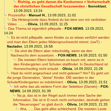
Richtig, es geht darum die Konkurrenz = Vorherrschaft
der christlichen Gesellschaft loszuwerden
-
Ikonoklast
,
13.09.2023, 13:24
Prozessflut
-
Manuel H.
,
13.09.2023, 11:02
Die Hintergründe dazu findest du bei dem von mir verlinkten
Video .......
-
Olivia
,
13.09.2023, 11:25
Das Thema ist eigentlich pillepalle
-
FOX-NEWS
,
13.09.2023,
14:24
Es ist nicht pillepalle, wenn Kinder zu so etwas verführt werden
und man den Eltern jedes Widerspruchsrecht nimmt. (owT)
-
Naclador
,
13.09.2023, 16:58
Da sind die Eltern aber mitschuldig, wenn sie den
Nachwuchs dem aussetzen.
-
FOX-NEWS
,
14.09.2023, 01:50
Die meisten Eltern bekommen es kaum mit, wenn es in
den Kindergärten und Schulen stattfindet. In Deutschland ist
Homeschooling nicht erlaubt.
-
Olivia
,
14.09.2023, 21:28
Hast du nicht angeschaut und nicht gelesen? Hm? Es geht um
die junge Generation, "deine" Kinder. DIE werden in der
Schule/Kindergarten so indoktriniert.
-
Olivia
,
13.09.2023, 21:51
Ich sehe das als weitere Form der Selektion (Darwin)
-
FOX-
NEWS
,
14.09.2023, 01:39
Na ja, das ist in der Regel auch immer eine Sache der
Information. Die ist in D noch nicht vorhanden, deshalb gehen
die "Neuerungen" so glatt durch.
-
Olivia
,
14.09.2023, 21:33
Aha, ..... Das geht alles schleichend. Die meisten Leute