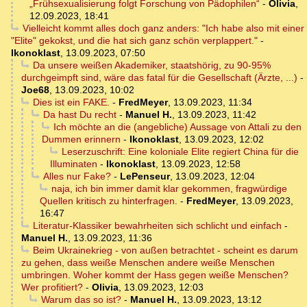
„Frühsexualisierung folgt Forschung von Pädophilen“
-
Olivia
,
12.09.2023, 18:41
Vielleicht kommt alles doch ganz anders: "Ich habe also mit einer
"Elite" gekokst, und die hat sich ganz schön verplappert."
-
Ikonoklast
,
13.09.2023, 07:50
Da unsere weißen Akademiker, staatshörig, zu 90-95%
durchgeimpft sind, wäre das fatal für die Gesellschaft (Ärzte, ...)
-
Joe68
,
13.09.2023, 10:02
Dies ist ein FAKE.
-
FredMeyer
,
13.09.2023, 11:34
Da hast Du recht
-
Manuel H.
,
13.09.2023, 11:42
Ich möchte an die (angebliche) Aussage von Attali zu den
Dummen erinnern
-
Ikonoklast
,
13.09.2023, 12:02
Leserzuschrift: Eine koloniale Elite regiert China für die
Illuminaten
-
Ikonoklast
,
13.09.2023, 12:58
Alles nur Fake?
-
LePenseur
,
13.09.2023, 12:04
naja, ich bin immer damit klar gekommen, fragwürdige
Quellen kritisch zu hinterfragen.
-
FredMeyer
,
13.09.2023,
16:47
Literatur-Klassiker bewahrheiten sich schlicht und einfach
-
Manuel H.
,
13.09.2023, 11:36
Beim Ukrainekrieg - von außen betrachtet - scheint es darum
zu gehen, dass weiße Menschen andere weiße Menschen
umbringen. Woher kommt der Hass gegen weiße Menschen?
Wer profitiert?
-
Olivia
,
13.09.2023, 12:03
Warum das so ist?
-
Manuel H.
,
13.09.2023, 13:12