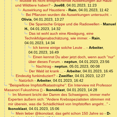
Müsste es nicht entsprechende Auswirkungen auf Haus-
und Wildtiere haben?
-
Joe68
,
04.01.2023, 11:23
Auswirkung auf Haustiere
-
Rain
,
04.01.2023, 11:42
Bei Pflanzen wurden die Auswirkungen untersucht.
-
Olivia
,
04.01.2023, 13:27
Die Spanische Grippe und die Radiowellen
-
Manuel
H.
,
04.01.2023, 14:32
Das ist wohl auch eine Abwägung, eine
Technikfolgenabschätzung, wie immer.
-
Rain
,
04.01.2023, 14:34
Ich kenne einige solche Leute ..
-
Arbeiter
,
04.01.2023, 16:49
Einen kennst Du aber jetzt doch, wenn auch "nur"
über dieses Forum.
-
neptun
,
04.01.2023, 23:56
Nachtrag
-
neptun
,
05.01.2023, 00:08
Der Wald ist krank ...
-
Arbeiter
,
04.01.2023, 16:45
Eindeutig funkinduziert?
-
Zweifler
,
04.01.2023, 12:27
Natürlich
-
Arbeiter
,
04.01.2023, 16:42
"Beispiellose Impfstoffkatastrophe": Ein Interview mit Professor
Masanori Fukushima ()
-
Ikonoklast
,
04.01.2023, 14:28
Im Moment bricht der Damm des Schweigens, immer mehr
Experten äußern sich: "Andere Krebsspezialisten stimmen mit
mir überein, was die Schädlichkeit von Impfstoffen angeht..."
-
Ikonoklast
,
04.01.2023, 15:06
Mein lieber @ikonolast, das geht schon 150 Jahre so
-
D-