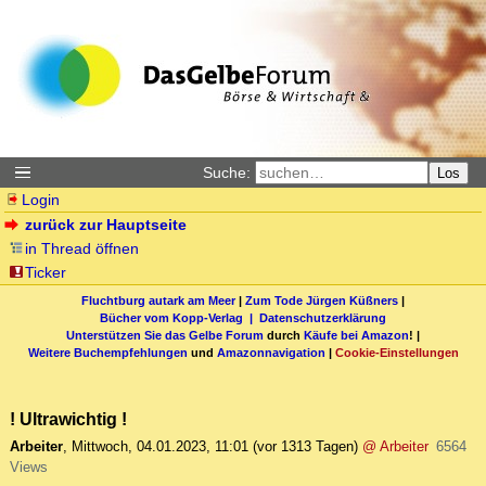
Suche:
Los
Login
zurück zur Hauptseite
in Thread öffnen
Ticker
Fluchtburg autark am Meer
|
Zum Tode Jürgen Küßners
|
Bücher vom Kopp-Verlag |
Datenschutzerklärung
Unterstützen Sie das Gelbe Forum
durch
Käufe bei Amazon
! |
Weitere Buchempfehlungen
und
Amazonnavigation
|
Cookie-Einstellungen
! Ultrawichtig !
Arbeiter
,
Mittwoch, 04.01.2023, 11:01
(vor 1313 Tagen)
@ Arbeiter
6564
Views