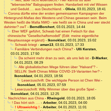
Nett, aber nicht lebensecht.- Hier kannst du aber
"lebensechte" Babypuppen finden. Handarbeit mit viel Wissen
und Geduld..... aus Deutschland.
-
Olivia
,
03.01.2023, 18:41
Corona dürfte eine der ersten gemeinsamen Kampagnen der
Hintergrund-Mafias des Westens und Chinas gewesen sein. Beim
Westen heißt die Mafia NWO - wie heißt sie in China und wer steckt
dahinter? owT
-
BerndBorchert
,
03.01.2023, 14:44
Eher WEF geführt, Schwab hat einen Fetisch für das
chinesische "Gesellschaftsmodell" (Edit: meine eigentliche
Hauptaussage ergänzt)
-
Ikonoklast
,
03.01.2023, 15:02
Schwab kriegt
-
aman13
,
03.01.2023, 17:33
Familiäre Verbindungen nach China?
-
Ulli Kersten
,
03.01.2023, 17:50
Da scheint mehr dran zu sein, als uns lieb ist
-
D-Marker
,
04.01.2023, 08:29
Alle globalistischen Wege führen über "Halvard"? -
SELLIN: Stellt Chinas Militär COVID-19-Varianten her?
-
Ikonoklast
,
04.01.2023, 18:56
Leserzuschrift: Die wichtigste Person ist Chen Wei
-
Ikonoklast
,
05.01.2023, 07:59
Leserzuschrift: Willy Wimmer über das große Spiel
-
Ikonoklast
,
04.01.2023, 12:25
Nachrichten aus China
-
Rheingold
,
03.01.2023, 18:05
! Das hört sich ….
-
Arbeiter
,
04.01.2023, 04:00
! Ultrawichtig !
-
Arbeiter
,
04.01.2023, 11:01