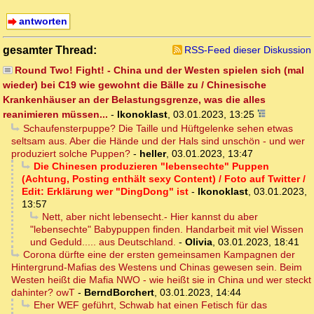
antworten
gesamter Thread:
RSS-Feed dieser Diskussion
Round Two! Fight! - China und der Westen spielen sich (mal
wieder) bei C19 wie gewohnt die Bälle zu / Chinesische
Krankenhäuser an der Belastungsgrenze, was die alles
reanimieren müssen...
-
Ikonoklast
,
03.01.2023, 13:25
Schaufensterpuppe? Die Taille und Hüftgelenke sehen etwas
seltsam aus. Aber die Hände und der Hals sind unschön - und wer
produziert solche Puppen?
-
heller
,
03.01.2023, 13:47
Die Chinesen produzieren "lebensechte" Puppen
(Achtung, Posting enthält sexy Content) / Foto auf Twitter /
Edit: Erklärung wer "DingDong" ist
-
Ikonoklast
,
03.01.2023,
13:57
Nett, aber nicht lebensecht.- Hier kannst du aber
"lebensechte" Babypuppen finden. Handarbeit mit viel Wissen
und Geduld..... aus Deutschland.
-
Olivia
,
03.01.2023, 18:41
Corona dürfte eine der ersten gemeinsamen Kampagnen der
Hintergrund-Mafias des Westens und Chinas gewesen sein. Beim
Westen heißt die Mafia NWO - wie heißt sie in China und wer steckt
dahinter? owT
-
BerndBorchert
,
03.01.2023, 14:44
Eher WEF geführt, Schwab hat einen Fetisch für das