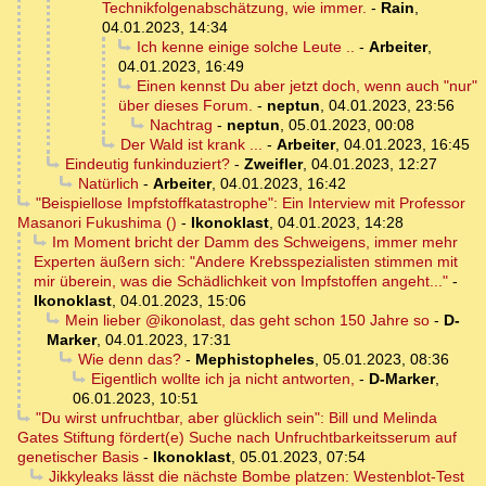
Technikfolgenabschätzung, wie immer.
-
Rain
,
04.01.2023, 14:34
Ich kenne einige solche Leute ..
-
Arbeiter
,
04.01.2023, 16:49
Einen kennst Du aber jetzt doch, wenn auch "nur"
über dieses Forum.
-
neptun
,
04.01.2023, 23:56
Nachtrag
-
neptun
,
05.01.2023, 00:08
Der Wald ist krank ...
-
Arbeiter
,
04.01.2023, 16:45
Eindeutig funkinduziert?
-
Zweifler
,
04.01.2023, 12:27
Natürlich
-
Arbeiter
,
04.01.2023, 16:42
"Beispiellose Impfstoffkatastrophe": Ein Interview mit Professor
Masanori Fukushima ()
-
Ikonoklast
,
04.01.2023, 14:28
Im Moment bricht der Damm des Schweigens, immer mehr
Experten äußern sich: "Andere Krebsspezialisten stimmen mit
mir überein, was die Schädlichkeit von Impfstoffen angeht..."
-
Ikonoklast
,
04.01.2023, 15:06
Mein lieber @ikonolast, das geht schon 150 Jahre so
-
D-
Marker
,
04.01.2023, 17:31
Wie denn das?
-
Mephistopheles
,
05.01.2023, 08:36
Eigentlich wollte ich ja nicht antworten,
-
D-Marker
,
06.01.2023, 10:51
"Du wirst unfruchtbar, aber glücklich sein": Bill und Melinda
Gates Stiftung fördert(e) Suche nach Unfruchtbarkeitsserum auf
genetischer Basis
-
Ikonoklast
,
05.01.2023, 07:54
Jikkyleaks lässt die nächste Bombe platzen: Westenblot-Test