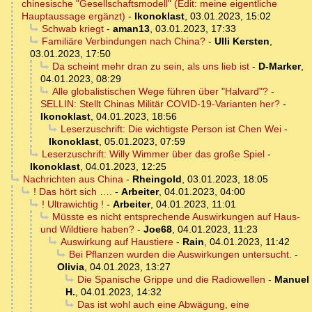
chinesische "Gesellschaftsmodell" (Edit: meine eigentliche
Hauptaussage ergänzt)
-
Ikonoklast
,
03.01.2023, 15:02
Schwab kriegt
-
aman13
,
03.01.2023, 17:33
Familiäre Verbindungen nach China?
-
Ulli Kersten
,
03.01.2023, 17:50
Da scheint mehr dran zu sein, als uns lieb ist
-
D-Marker
,
04.01.2023, 08:29
Alle globalistischen Wege führen über "Halvard"? -
SELLIN: Stellt Chinas Militär COVID-19-Varianten her?
-
Ikonoklast
,
04.01.2023, 18:56
Leserzuschrift: Die wichtigste Person ist Chen Wei
-
Ikonoklast
,
05.01.2023, 07:59
Leserzuschrift: Willy Wimmer über das große Spiel
-
Ikonoklast
,
04.01.2023, 12:25
Nachrichten aus China
-
Rheingold
,
03.01.2023, 18:05
! Das hört sich ….
-
Arbeiter
,
04.01.2023, 04:00
! Ultrawichtig !
-
Arbeiter
,
04.01.2023, 11:01
Müsste es nicht entsprechende Auswirkungen auf Haus-
und Wildtiere haben?
-
Joe68
,
04.01.2023, 11:23
Auswirkung auf Haustiere
-
Rain
,
04.01.2023, 11:42
Bei Pflanzen wurden die Auswirkungen untersucht.
-
Olivia
,
04.01.2023, 13:27
Die Spanische Grippe und die Radiowellen
-
Manuel
H.
,
04.01.2023, 14:32
Das ist wohl auch eine Abwägung, eine