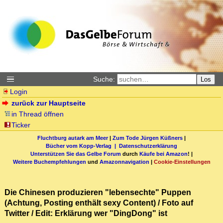
Suche:
Los
Login
zurück zur Hauptseite
in Thread öffnen
Ticker
Fluchtburg autark am Meer
|
Zum Tode Jürgen Küßners
|
Bücher vom Kopp-Verlag |
Datenschutzerklärung
Unterstützen Sie das Gelbe Forum
durch
Käufe bei Amazon
! |
Weitere Buchempfehlungen
und
Amazonnavigation
|
Cookie-Einstellungen
Die Chinesen produzieren "lebensechte" Puppen
(Achtung, Posting enthält sexy Content) / Foto auf
Twitter / Edit: Erklärung wer "DingDong" ist