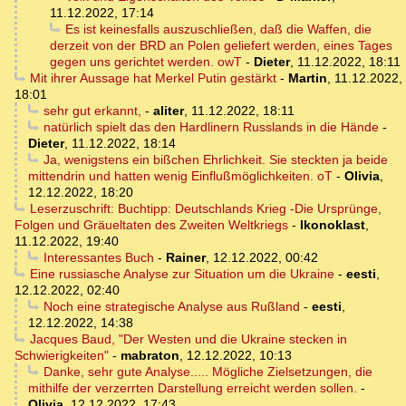
11.12.2022, 17:14
Es ist keinesfalls auszuschließen, daß die Waffen, die
derzeit von der BRD an Polen geliefert werden, eines Tages
gegen uns gerichtet werden. owT
-
Dieter
,
11.12.2022, 18:11
Mit ihrer Aussage hat Merkel Putin gestärkt
-
Martin
,
11.12.2022,
18:01
sehr gut erkannt,
-
aliter
,
11.12.2022, 18:11
natürlich spielt das den Hardlinern Russlands in die Hände
-
Dieter
,
11.12.2022, 18:14
Ja, wenigstens ein bißchen Ehrlichkeit. Sie steckten ja beide
mittendrin und hatten wenig Einflußmöglichkeiten. oT
-
Olivia
,
12.12.2022, 18:20
Leserzuschrift: Buchtipp: Deutschlands Krieg -Die Ursprünge,
Folgen und Gräueltaten des Zweiten Weltkriegs
-
Ikonoklast
,
11.12.2022, 19:40
Interessantes Buch
-
Rainer
,
12.12.2022, 00:42
Eine russiasche Analyse zur Situation um die Ukraine
-
eesti
,
12.12.2022, 02:40
Noch eine strategische Analyse aus Rußland
-
eesti
,
12.12.2022, 14:38
Jacques Baud, "Der Westen und die Ukraine stecken in
Schwierigkeiten"
-
mabraton
,
12.12.2022, 10:13
Danke, sehr gute Analyse..... Mögliche Zielsetzungen, die
mithilfe der verzerrten Darstellung erreicht werden sollen.
-
Olivia
,
12.12.2022, 17:43