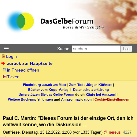
Suche:
Los
Login
zurück zur Hauptseite
in Thread öffnen
Ticker
Fluchtburg autark am Meer
|
Zum Tode Jürgen Küßners
|
Bücher vom Kopp-Verlag |
Datenschutzerklärung
Unterstützen Sie das Gelbe Forum
durch
Käufe bei Amazon
! |
Weitere Buchempfehlungen
und
Amazonnavigation
|
Cookie-Einstellungen
Paul C. Martin: "Dieses Forum ist der einzige Ort, den ich
weltweit kenne, wo die Diskussion …
Ostfriese
,
Dienstag, 13.12.2022, 11:08
(vor 1333 Tagen)
@ nereus
4227