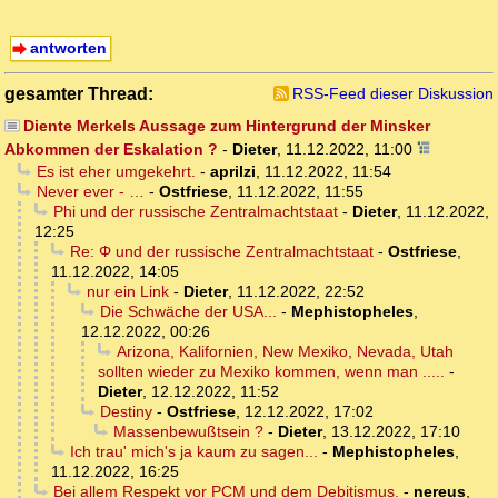
antworten
gesamter Thread:
RSS-Feed dieser Diskussion
Diente Merkels Aussage zum Hintergrund der Minsker
Abkommen der Eskalation ?
-
Dieter
,
11.12.2022, 11:00
Es ist eher umgekehrt.
-
aprilzi
,
11.12.2022, 11:54
Never ever - …
-
Ostfriese
,
11.12.2022, 11:55
Phi und der russische Zentralmachtstaat
-
Dieter
,
11.12.2022,
12:25
Re: Φ und der russische Zentralmachtstaat
-
Ostfriese
,
11.12.2022, 14:05
nur ein Link
-
Dieter
,
11.12.2022, 22:52
Die Schwäche der USA...
-
Mephistopheles
,
12.12.2022, 00:26
Arizona, Kalifornien, New Mexiko, Nevada, Utah
sollten wieder zu Mexiko kommen, wenn man .....
-
Dieter
,
12.12.2022, 11:52
Destiny
-
Ostfriese
,
12.12.2022, 17:02
Massenbewußtsein ?
-
Dieter
,
13.12.2022, 17:10
Ich trau' mich's ja kaum zu sagen...
-
Mephistopheles
,
11.12.2022, 16:25
Bei allem Respekt vor PCM und dem Debitismus.
-
nereus
,