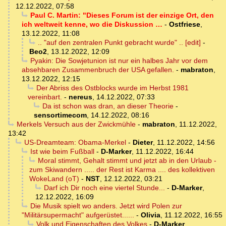
12.12.2022, 07:58
Paul C. Martin: "Dieses Forum ist der einzige Ort, den
ich weltweit kenne, wo die Diskussion …
-
Ostfriese
,
13.12.2022, 11:08
.. "auf den zentralen Punkt gebracht wurde" .. [edit]
-
Beo2
,
13.12.2022, 12:09
Pyakin: Die Sowjetunion ist nur ein halbes Jahr vor dem
absehbaren Zusammenbruch der USA gefallen.
-
mabraton
,
13.12.2022, 12:15
Der Abriss des Ostblocks wurde im Herbst 1981
vereinbart.
-
nereus
,
14.12.2022, 07:33
Da ist schon was dran, an dieser Theorie
-
sensortimecom
,
14.12.2022, 08:16
Merkels Versuch aus der Zwickmühle
-
mabraton
,
11.12.2022,
13:42
US-Dreamteam: Obama-Merkel
-
Dieter
,
11.12.2022, 14:56
Ist wie beim Fußball
-
D-Marker
,
11.12.2022, 16:44
Moral stimmt, Gehalt stimmt und jetzt ab in den Urlaub -
zum Skiwandern ..... der Rest ist Karma .... des kollektiven
WokeLand (oT)
-
NST
,
12.12.2022, 03:21
Darf ich Dir noch eine viertel Stunde...
-
D-Marker
,
12.12.2022, 16:09
Die Musik spielt wo anders. Jetzt wird Polen zur
"Militärsupermacht" aufgerüstet......
-
Olivia
,
11.12.2022, 16:55
Volk und Eigenschaften des Volkes
-
D-Marker
,