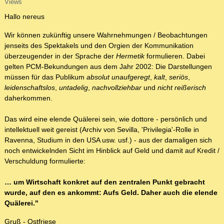
Views
Hallo nereus
Wir können zukünftig unsere Wahrnehmungen / Beobachtungen
jenseits des Spektakels und den Orgien der Kommunikation
überzeugender in der Sprache der
Hermetik
formulieren. Dabei
gelten PCM-Bekundungen aus dem Jahr 2002: Die Darstellungen
müssen für das Publikum
absolut unaufgeregt
,
kalt
,
seriös
,
leidenschaftslos
,
untadelig
,
nachvollziehbar
und
nicht reißerisch
daherkommen.
Das wird eine elende Quälerei sein, wie dottore - persönlich und
intellektuell weit gereist (Archiv von Sevilla, 'Privilegia'-Rolle in
Ravenna, Studium in den USA usw. usf.) - aus der damaligen sich
noch entwickelnden Sicht im Hinblick auf Geld und damit auf Kredit /
Verschuldung formulierte:
… um Wirtschaft konkret auf den zentralen Punkt gebracht
wurde, auf den es ankommt: Aufs Geld. Daher auch die elende
Quälerei."
Gruß - Ostfriese