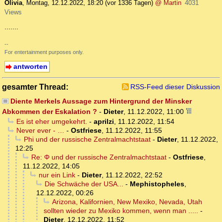
Olivia
,
Montag, 12.12.2022, 18:20
(vor 1336 Tagen)
@ Martin
4031
Views
.......
--
For entertainment purposes only.
antworten
gesamter Thread:
RSS-Feed dieser Diskussion
Diente Merkels Aussage zum Hintergrund der Minsker
Abkommen der Eskalation ?
-
Dieter
,
11.12.2022, 11:00
Es ist eher umgekehrt.
-
aprilzi
,
11.12.2022, 11:54
Never ever - …
-
Ostfriese
,
11.12.2022, 11:55
Phi und der russische Zentralmachtstaat
-
Dieter
,
11.12.2022,
12:25
Re: Φ und der russische Zentralmachtstaat
-
Ostfriese
,
11.12.2022, 14:05
nur ein Link
-
Dieter
,
11.12.2022, 22:52
Die Schwäche der USA...
-
Mephistopheles
,
12.12.2022, 00:26
Arizona, Kalifornien, New Mexiko, Nevada, Utah
sollten wieder zu Mexiko kommen, wenn man .....
-
Dieter
,
12.12.2022, 11:52