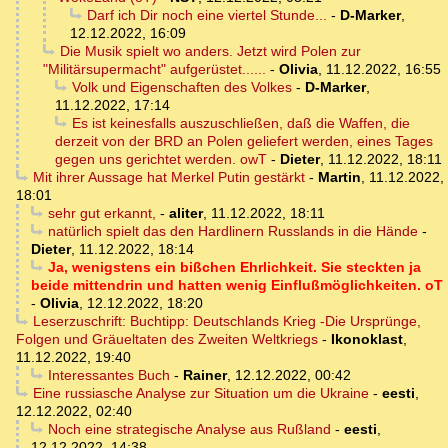
Darf ich Dir noch eine viertel Stunde...
-
D-Marker
,
12.12.2022, 16:09
Die Musik spielt wo anders. Jetzt wird Polen zur
"Militärsupermacht" aufgerüstet......
-
Olivia
,
11.12.2022, 16:55
Volk und Eigenschaften des Volkes
-
D-Marker
,
11.12.2022, 17:14
Es ist keinesfalls auszuschließen, daß die Waffen, die
derzeit von der BRD an Polen geliefert werden, eines Tages
gegen uns gerichtet werden. owT
-
Dieter
,
11.12.2022, 18:11
Mit ihrer Aussage hat Merkel Putin gestärkt
-
Martin
,
11.12.2022,
18:01
sehr gut erkannt,
-
aliter
,
11.12.2022, 18:11
natürlich spielt das den Hardlinern Russlands in die Hände
-
Dieter
,
11.12.2022, 18:14
Ja, wenigstens ein bißchen Ehrlichkeit. Sie steckten ja
beide mittendrin und hatten wenig Einflußmöglichkeiten. oT
-
Olivia
,
12.12.2022, 18:20
Leserzuschrift: Buchtipp: Deutschlands Krieg -Die Ursprünge,
Folgen und Gräueltaten des Zweiten Weltkriegs
-
Ikonoklast
,
11.12.2022, 19:40
Interessantes Buch
-
Rainer
,
12.12.2022, 00:42
Eine russiasche Analyse zur Situation um die Ukraine
-
eesti
,
12.12.2022, 02:40
Noch eine strategische Analyse aus Rußland
-
eesti
,
12.12.2022, 14:38