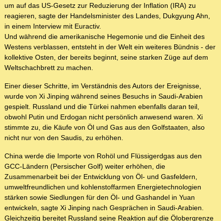
um auf das US-Gesetz zur Reduzierung der Inflation (IRA) zu
reagieren, sagte der Handelsminister des Landes, Dukgyung Ahn,
in einem Interview mit Euractiv.
Und während die amerikanische Hegemonie und die Einheit des
Westens verblassen, entsteht in der Welt ein weiteres Bündnis - der
kollektive Osten, der bereits beginnt, seine starken Züge auf dem
Weltschachbrett zu machen.
Einer dieser Schritte, im Verständnis des Autors der Ereignisse,
wurde von Xi Jinping während seines Besuchs in Saudi-Arabien
gespielt. Russland und die Türkei nahmen ebenfalls daran teil,
obwohl Putin und Erdogan nicht persönlich anwesend waren. Xi
stimmte zu, die Käufe von Öl und Gas aus den Golfstaaten, also
nicht nur von den Saudis, zu erhöhen.
China werde die Importe von Rohöl und Flüssigerdgas aus den
GCC-Ländern (Persischer Golf) weiter erhöhen, die
Zusammenarbeit bei der Entwicklung von Öl- und Gasfeldern,
umweltfreundlichen und kohlenstoffarmen Energietechnologien
stärken sowie Siedlungen für den Öl- und Gashandel in Yuan
entwickeln, sagte Xi Jinping nach Gesprächen in Saudi-Arabien.
Gleichzeitig bereitet Russland seine Reaktion auf die Ölobergrenze