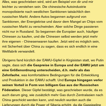
Alles, was geschrieben wird, wird am Beispiel von dir und mir
leichter zu verstehen sein. Die chinesische Autoindustrie
monopolisierte nach westlichen Sanktionen tatsächlich den
russischen Markt. Andere Autos begannen aufgrund von
Sanktionen, der Energiekrise und davor dem Mangel an Chips vom
russischen Markt zu verschwinden. Aber solche Dinge passieren
nicht nur in Russland. So begannen die Europäer auch, häufiger
Chinesen zu kaufen, und die Chinesen selbst werden jetzt mehr
ihre eigenen - Chinesenwaren kaufen. Jetzt wird es möglich sein,
mit Sicherheit über China zu sagen, dass es sich endlich in eine
Weltfabrik verwandelt.
Übrigens fand kürzlich der EAWU-Gipfel in Kirgisistan statt, wo Putin
sagte, dass sich
die Gaspreise in Europa und der EAWU jetzt um
eine Größenordnung unterscheiden, d.h. mehr als das
Zehnfache
, was komfortablere Bedingungen für die Entwicklung
und Produktion in der EAWU schafft. Und
Europa hingegen verlor
seinen Vorteil in Form von billigem Gas aus der Russischen
Föderation
. Dieser Gipfel bestätigt, was geschrieben wurde, da es
auch darum ging, wie zusätzlich mehr Gas durch Zentralasien nach
China geschickt werden kann, und neulich wurden auch die
Lieferungen durch die Power of Siberia erhöht, da die Gaspipeline