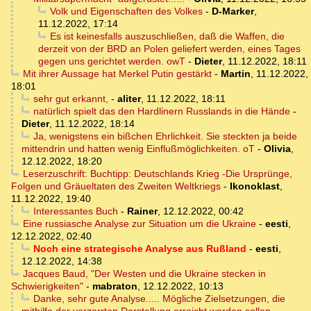
Volk und Eigenschaften des Volkes
-
D-Marker
,
11.12.2022, 17:14
Es ist keinesfalls auszuschließen, daß die Waffen, die
derzeit von der BRD an Polen geliefert werden, eines Tages
gegen uns gerichtet werden. owT
-
Dieter
,
11.12.2022, 18:11
Mit ihrer Aussage hat Merkel Putin gestärkt
-
Martin
,
11.12.2022,
18:01
sehr gut erkannt,
-
aliter
,
11.12.2022, 18:11
natürlich spielt das den Hardlinern Russlands in die Hände
-
Dieter
,
11.12.2022, 18:14
Ja, wenigstens ein bißchen Ehrlichkeit. Sie steckten ja beide
mittendrin und hatten wenig Einflußmöglichkeiten. oT
-
Olivia
,
12.12.2022, 18:20
Leserzuschrift: Buchtipp: Deutschlands Krieg -Die Ursprünge,
Folgen und Gräueltaten des Zweiten Weltkriegs
-
Ikonoklast
,
11.12.2022, 19:40
Interessantes Buch
-
Rainer
,
12.12.2022, 00:42
Eine russiasche Analyse zur Situation um die Ukraine
-
eesti
,
12.12.2022, 02:40
Noch eine strategische Analyse aus Rußland
-
eesti
,
12.12.2022, 14:38
Jacques Baud, "Der Westen und die Ukraine stecken in
Schwierigkeiten"
-
mabraton
,
12.12.2022, 10:13
Danke, sehr gute Analyse..... Mögliche Zielsetzungen, die