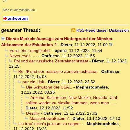
LR
Alles ist ein Windhauch.
antworten
gesamter Thread:
RSS-Feed dieser Diskussion
Diente Merkels Aussage zum Hintergrund der Minsker
Abkommen der Eskalation ?
-
Dieter
,
11.12.2022, 11:00
Es ist eher umgekehrt.
-
aprilzi
,
11.12.2022, 11:54
Never ever - …
-
Ostfriese
,
11.12.2022, 11:55
Phi und der russische Zentralmachtstaat
-
Dieter
,
11.12.2022,
12:25
Re: Φ und der russische Zentralmachtstaat
-
Ostfriese
,
11.12.2022, 14:05
nur ein Link
-
Dieter
,
11.12.2022, 22:52
Die Schwäche der USA...
-
Mephistopheles
,
12.12.2022, 00:26
Arizona, Kalifornien, New Mexiko, Nevada, Utah
sollten wieder zu Mexiko kommen, wenn man .....
-
Dieter
,
12.12.2022, 11:52
Destiny
-
Ostfriese
,
12.12.2022, 17:02
Massenbewußtsein ?
-
Dieter
,
13.12.2022, 17:10
Ich trau' mich's ja kaum zu sagen...
-
Mephistopheles
,
11.12.2022, 16:25