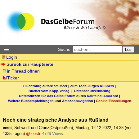
Suche:
Los
Login
zurück zur Hauptseite
in Thread öffnen
Ticker
Fluchtburg autark am Meer
|
Zum Tode Jürgen Küßners
|
Bücher vom Kopp-Verlag |
Datenschutzerklärung
Unterstützen Sie das Gelbe Forum
durch
Käufe bei Amazon
! |
Weitere Buchempfehlungen
und
Amazonnavigation
|
Cookie-Einstellungen
Noch eine strategische Analyse aus Rußland
eesti
,
Schwedt und Cranz(Ostpreußen)
,
Montag, 12.12.2022, 14:38
(vor
1335 Tagen)
@ eesti
4726 Views