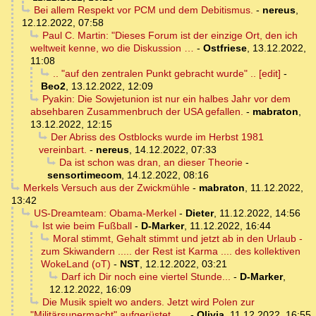
Bei allem Respekt vor PCM und dem Debitismus.
-
nereus
,
12.12.2022, 07:58
Paul C. Martin: "Dieses Forum ist der einzige Ort, den ich
weltweit kenne, wo die Diskussion …
-
Ostfriese
,
13.12.2022,
11:08
.. "auf den zentralen Punkt gebracht wurde" .. [edit]
-
Beo2
,
13.12.2022, 12:09
Pyakin: Die Sowjetunion ist nur ein halbes Jahr vor dem
absehbaren Zusammenbruch der USA gefallen.
-
mabraton
,
13.12.2022, 12:15
Der Abriss des Ostblocks wurde im Herbst 1981
vereinbart.
-
nereus
,
14.12.2022, 07:33
Da ist schon was dran, an dieser Theorie
-
sensortimecom
,
14.12.2022, 08:16
Merkels Versuch aus der Zwickmühle
-
mabraton
,
11.12.2022,
13:42
US-Dreamteam: Obama-Merkel
-
Dieter
,
11.12.2022, 14:56
Ist wie beim Fußball
-
D-Marker
,
11.12.2022, 16:44
Moral stimmt, Gehalt stimmt und jetzt ab in den Urlaub -
zum Skiwandern ..... der Rest ist Karma .... des kollektiven
WokeLand (oT)
-
NST
,
12.12.2022, 03:21
Darf ich Dir noch eine viertel Stunde...
-
D-Marker
,
12.12.2022, 16:09
Die Musik spielt wo anders. Jetzt wird Polen zur
"Militärsupermacht" aufgerüstet......
-
Olivia
,
11.12.2022, 16:55