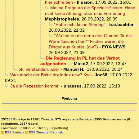
hier schreiben
-
Illusion
,
17.09.2022, 16:01
Mal ne Frage an die Spezialist*innen: Habe
echt keine Ahnung, aber eine Vermutung
-
Mephistopheles
,
26.09.2022, 20:39
"Habe echt keine Ahnung"
-
b.o.bachter
,
26.09.2022, 21:32
"Wo hatten die denn den Gummi für die
Wärmflaschen her?" Früher waren die
Dinger aus Kupfer. (owT)
-
FOX-NEWS
,
26.09.2022, 21:39
Die Regierung in PL hat das Verbot
aufgehoben ..
-
Mirko2
,
17.09.2022, 13:47
ok, verstanden, aber
-
Manuel H.
,
17.09.2022, 08:14
Was macht der Baltic dry index usw? Kwt
-
Joe68
,
17.09.2022,
09:21
Ja die Rezession kommt,
-
unasses
,
17.09.2022, 15:19
Werbung
257345 Einträge in 18361 Threads, 975 registrierte Benutzer, 2995 Benutzer online (8
registrierte, 2987 Gäste)
Forumszeit: 06.08.2026, 16:16 (Europe/Berlin)
RSS Einträge
RSS Threads
Kontakt