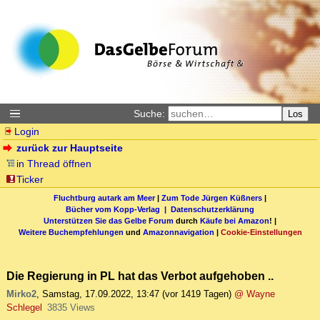
Suche:
Los
Login
zurück zur Hauptseite
in Thread öffnen
Ticker
Fluchtburg autark am Meer
|
Zum Tode Jürgen Küßners
|
Bücher vom Kopp-Verlag |
Datenschutzerklärung
Unterstützen Sie das Gelbe Forum
durch
Käufe bei Amazon
! |
Weitere Buchempfehlungen
und
Amazonnavigation
|
Cookie-Einstellungen
Die Regierung in PL hat das Verbot aufgehoben ..
Mirko2
,
Samstag, 17.09.2022, 13:47
(vor 1419 Tagen)
@ Wayne
Schlegel
3835 Views