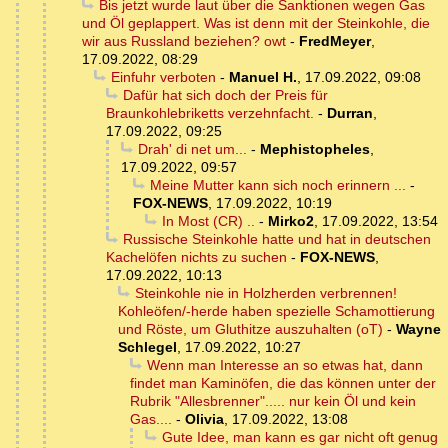
Bis jetzt wurde laut über die Sanktionen wegen Gas
und Öl geplappert. Was ist denn mit der Steinkohle, die
wir aus Russland beziehen? owt
-
FredMeyer
,
17.09.2022, 08:29
Einfuhr verboten
-
Manuel H.
,
17.09.2022, 09:08
Dafür hat sich doch der Preis für
Braunkohlebriketts verzehnfacht.
-
Durran
,
17.09.2022, 09:25
Drah' di net um...
-
Mephistopheles
,
17.09.2022, 09:57
Meine Mutter kann sich noch erinnern ...
-
FOX-NEWS
,
17.09.2022, 10:19
In Most (CR) ..
-
Mirko2
,
17.09.2022, 13:54
Russische Steinkohle hatte und hat in deutschen
Kachelöfen nichts zu suchen
-
FOX-NEWS
,
17.09.2022, 10:13
Steinkohle nie in Holzherden verbrennen!
Kohleöfen/-herde haben spezielle Schamottierung
und Röste, um Gluthitze auszuhalten (oT)
-
Wayne
Schlegel
,
17.09.2022, 10:27
Wenn man Interesse an so etwas hat, dann
findet man Kaminöfen, die das können unter der
Rubrik "Allesbrenner"..... nur kein Öl und kein
Gas....
-
Olivia
,
17.09.2022, 13:08
Gute Idee, man kann es gar nicht oft genug