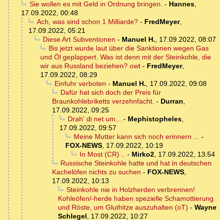
Sie wollen es mit Geld in Ordnung bringen.
-
Hannes
,
17.09.2022, 00:48
Ach, was sind schon 1 Milliarde?
-
FredMeyer
,
17.09.2022, 05:21
Diese Art Subventionen
-
Manuel H.
,
17.09.2022, 08:07
Bis jetzt wurde laut über die Sanktionen wegen Gas
und Öl geplappert. Was ist denn mit der Steinkohle, die
wir aus Russland beziehen? owt
-
FredMeyer
,
17.09.2022, 08:29
Einfuhr verboten
-
Manuel H.
,
17.09.2022, 09:08
Dafür hat sich doch der Preis für
Braunkohlebriketts verzehnfacht.
-
Durran
,
17.09.2022, 09:25
Drah' di net um...
-
Mephistopheles
,
17.09.2022, 09:57
Meine Mutter kann sich noch erinnern ...
-
FOX-NEWS
,
17.09.2022, 10:19
In Most (CR) ..
-
Mirko2
,
17.09.2022, 13:54
Russische Steinkohle hatte und hat in deutschen
Kachelöfen nichts zu suchen
-
FOX-NEWS
,
17.09.2022, 10:13
Steinkohle nie in Holzherden verbrennen!
Kohleöfen/-herde haben spezielle Schamottierung
und Röste, um Gluthitze auszuhalten (oT)
-
Wayne
Schlegel
,
17.09.2022, 10:27