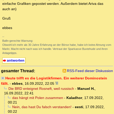
einfache Grafiken gepostet werden. Außerdem bietet Ariva das
auch an)
Gruß
ebbes
--
Bafin-gerechte Warnung:
Obwohl ich mehr als 30 Jahre Erfahrung an der Börse habe, habe ich keine Ahnung vom
Markt. Macht nicht nach was ich handle. Vertraut der Sparkasse Buxtehude und ihren
Anlagetipps.
antworten
gesamter Thread:
RSS-Feed dieser Diskussion
Heute trifft es die Logistikfirmen. Ein weiterer Dominostein
fällt.
-
ebbes
,
16.09.2022, 22:05
Die BRD enteignet Rosneft, weil russisch
-
Manuel H.
,
16.09.2022, 22:41
das hängt mit Polen zusammen
-
Kaladhor
,
17.09.2022,
00:21
Nein, das hast Du falsch verstanden!
-
eesti
,
17.09.2022,
00:22