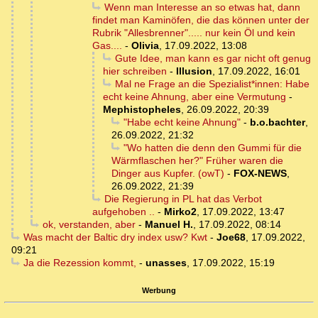
Wenn man Interesse an so etwas hat, dann
findet man Kaminöfen, die das können unter der
Rubrik "Allesbrenner"..... nur kein Öl und kein
Gas....
-
Olivia
,
17.09.2022, 13:08
Gute Idee, man kann es gar nicht oft genug
hier schreiben
-
Illusion
,
17.09.2022, 16:01
Mal ne Frage an die Spezialist*innen: Habe
echt keine Ahnung, aber eine Vermutung
-
Mephistopheles
,
26.09.2022, 20:39
"Habe echt keine Ahnung"
-
b.o.bachter
,
26.09.2022, 21:32
"Wo hatten die denn den Gummi für die
Wärmflaschen her?" Früher waren die
Dinger aus Kupfer. (owT)
-
FOX-NEWS
,
26.09.2022, 21:39
Die Regierung in PL hat das Verbot
aufgehoben ..
-
Mirko2
,
17.09.2022, 13:47
ok, verstanden, aber
-
Manuel H.
,
17.09.2022, 08:14
Was macht der Baltic dry index usw? Kwt
-
Joe68
,
17.09.2022,
09:21
Ja die Rezession kommt,
-
unasses
,
17.09.2022, 15:19
Werbung