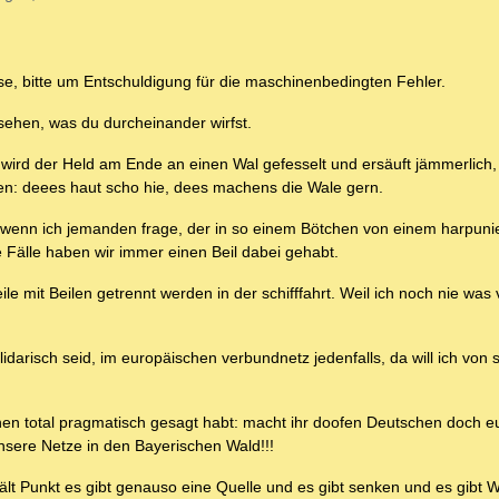
se, bitte um Entschuldigung für die maschinenbedingten Fehler.
esehen, was du durcheinander wirfst.
ird der Held am Ende an einen Wal gefesselt und ersäuft jämmerlich, w
gen: deees haut scho hie, dees machens die Wale gern.
, wenn ich jemanden frage, der in so einem Bötchen von einem harpun
 Fälle haben wir immer einen Beil dabei gehabt.
le mit Beilen getrennt werden in der schifffahrt. Weil ich noch nie was
idarisch seid, im europäischen verbundnetz jedenfalls, da will ich von 
hen total pragmatisch gesagt habt: macht ihr doofen Deutschen doch e
nsere Netze in den Bayerischen Wald!!!
hält Punkt es gibt genauso eine Quelle und es gibt senken und es gibt 