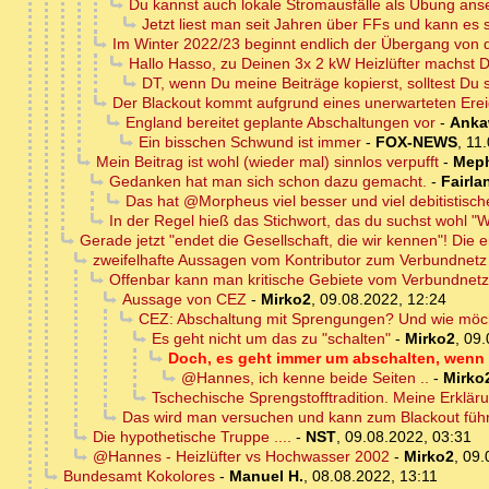
Du kannst auch lokale Stromausfälle als Übung an
Jetzt liest man seit Jahren über FFs und kann es 
Im Winter 2022/23 beginnt endlich der Übergang von
Hallo Hasso, zu Deinen 3x 2 kW Heizlüfter machst
DT, wenn Du meine Beiträge kopierst, solltest Du 
Der Blackout kommt aufgrund eines unerwarteten Erei
England bereitet geplante Abschaltungen vor
-
Anka
Ein bisschen Schwund ist immer
-
FOX-NEWS
,
11.
Mein Beitrag ist wohl (wieder mal) sinnlos verpufft
-
Meph
Gedanken hat man sich schon dazu gemacht.
-
Fairla
Das hat @Morpheus viel besser und viel debitistische
In der Regel hieß das Stichwort, das du suchst wohl "W
Gerade jetzt "endet die Gesellschaft, die wir kennen"! Die e
zweifelhafte Aussagen vom Kontributor zum Verbundnetz
Offenbar kann man kritische Gebiete vom Verbundnetz 
Aussage von CEZ
-
Mirko2
,
09.08.2022, 12:24
CEZ: Abschaltung mit Sprengungen? Und wie möc
Es geht nicht um das zu "schalten"
-
Mirko2
,
09.
Doch, es geht immer um abschalten, wenn d
@Hannes, ich kenne beide Seiten ..
-
Mirko
Tschechische Sprengstofftradition. Meine Erklär
Das wird man versuchen und kann zum Blackout füh
Die hypothetische Truppe ....
-
NST
,
09.08.2022, 03:31
@Hannes - Heizlüfter vs Hochwasser 2002
-
Mirko2
,
09.
Bundesamt Kokolores
-
Manuel H.
,
08.08.2022, 13:11