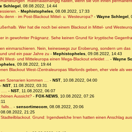
mmantelungen" materialabhängig halten, wenn sie von innen permanent
e Schlegel
,
08.08.2022, 14:44
essieren.
-
Mephistopheles
,
08.08.2022, 17:33
 denn - im Post-Blackout Mittel- u. Westeuropa?
-
Wayne Schlegel
,
außerhalb. Wer hat die noch bei einem Blackout in Mittel- und Westeur
er in gewohnter Prägnanz. Sehe keinen Grund für kryptische Gegenfr
een einmarschieren. Nein, keineswegs zur Eroberung, sondern um das
und und ein paar Jahre zu
-
Mephistopheles
,
09.08.2022, 14:43
 West- und Mitteleuropa einen Mega-Blackout erleidet ...
-
Wayne Sc
opheles
,
09.08.2022, 19:44
enen Blackout West-/Zentraleuropas Warlords geben, eher viele als we
chen Szenarien kommen ....
-
NST
,
10.08.2022, 04:00
-
NST
,
11.08.2022, 03:31
....
-
NST
,
11.08.2022, 06:07
chönen Aussicht?
-
FOX-NEWS
,
10.08.2022, 07:26
:11
alls...
-
sensortimecom
,
08.08.2022, 20:06
,
08.08.2022, 21:25
Stadteilblackout. Grund: Irgendwelche Irren hatten einen Anschlag aus