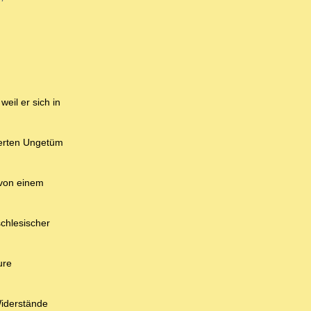
eil er sich in
ierten Ungetüm
 von einem
schlesischer
ure
Widerstände