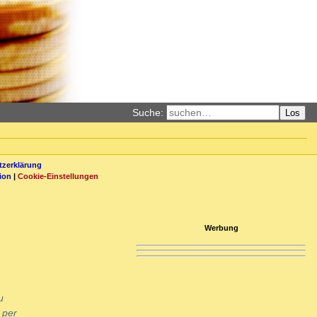
Suche:
Los
zerklärung
ion
|
Cookie-Einstellungen
Werbung
u
 per