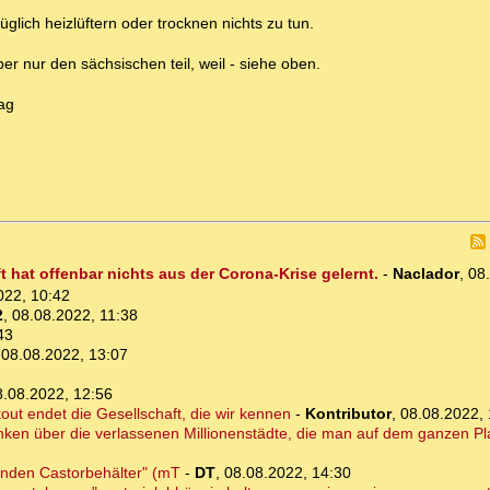
üglich heizlüftern oder trocknen nichts zu tun.
r nur den sächsischen teil, weil - siehe oben.
ag
 hat offenbar nichts aus der Corona-Krise gelernt.
-
Naclador
,
08
022, 10:42
2
,
08.08.2022, 11:38
43
,
08.08.2022, 13:07
8.08.2022, 12:56
ut endet die Gesellschaft, die wir kennen
-
Kontributor
,
08.08.2022, 
nken über die verlassenen Millionenstädte, die man auf dem ganzen Pl
enden Castorbehälter" (mT
-
DT
,
08.08.2022, 14:30