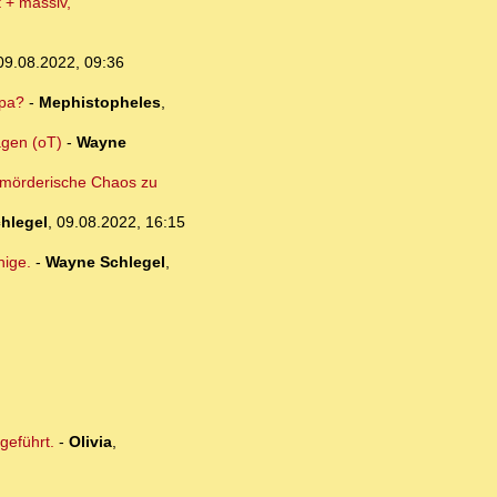
 + massiv,
09.08.2022, 09:36
opa?
-
Mephistopheles
,
agen (oT)
-
Wayne
 mörderische Chaos zu
hlegel
,
09.08.2022, 16:15
nige.
-
Wayne Schlegel
,
geführt.
-
Olivia
,