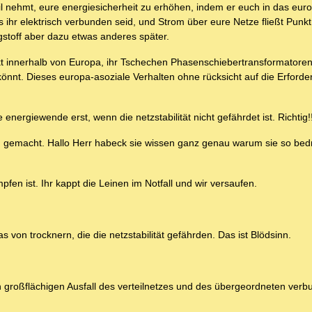
il nehmt, eure energiesicherheit zu erhöhen, indem er euch in das eur
s ihr elektrisch verbunden seid, und Strom über eure Netze fließt Punkt 
ngstoff aber dazu etwas anderes später.
innerhalb von Europa, ihr Tschechen Phasenschiebertransformatoren h
könnt. Dieses europa-asoziale Verhalten ohne rücksicht auf die Erforde
rgiewende erst, wenn die netzstabilität nicht gefährdet ist. Richtig!!
dem gemacht. Hallo Herr habeck sie wissen ganz genau warum sie so bed
n ist. Ihr kappt die Leinen im Notfall und wir versaufen.
 von trocknern, die die netzstabilität gefährden. Das ist Blödsinn.
lich großflächigen Ausfall des verteilnetzes und des übergeordneten ver