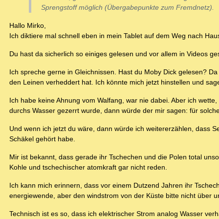
Sprengstoff möglich (Übergabepunkte zum Fremdnetz).
Hallo Mirko,
Ich diktiere mal schnell eben in mein Tablet auf dem Weg nach Hau
Du hast da sicherlich so einiges gelesen und vor allem in Videos g
Ich spreche gerne in Gleichnissen. Hast du Moby Dick gelesen? Da w
den Leinen verheddert hat. Ich könnte mich jetzt hinstellen und sa
Ich habe keine Ahnung vom Walfang, war nie dabei. Aber ich wette
durchs Wasser gezerrt wurde, dann würde der mir sagen: für solche
Und wenn ich jetzt du wäre, dann würde ich weitererzählen, dass Sei
Schäkel gehört habe.
Mir ist bekannt, dass gerade ihr Tschechen und die Polen total unsol
Kohle und tschechischer atomkraft gar nicht reden.
Ich kann mich erinnern, dass vor einem Dutzend Jahren ihr Tschec
energiewende, aber den windstrom von der Küste bitte nicht über u
Technisch ist es so, dass ich elektrischer Strom analog Wasser ver