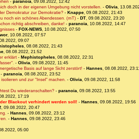
sehen
-
paranoia
,
09.08.2022, 12:42
sich doch in der eigenen Umgebung nicht vorstellen.
-
Olivia
,
13.08.20
 der Demokratur zur Demokratie?
-
Knappe
,
09.08.2022, 21:43
 Du noch ein schönes Abendessen. (mT)
-
DT
,
09.08.2022, 23:20
schon richtig abschreiben, danke!
-
paranoia
,
10.08.2022, 14:47
gnisses
-
FOX-NEWS
,
10.08.2022, 07:50
wor
,
10.08.2022, 07:57
08.2022, 09:07
istopheles
,
08.08.2022, 21:43
ne
,
08.08.2022, 21:52
r erklärt
-
Mephistopheles
,
08.08.2022, 22:31
asser".
-
Olivia
,
09.08.2022, 11:45
nergetische Basis auf lange Sicht zerstört!
-
Hannes
,
08.08.2022, 23:1
-
paranoia
,
08.08.2022, 23:52
isolieren und zur "Insel" machen.
-
Olivia
,
09.08.2022, 11:58
htest Du wiederanschalten?
-
paranoia
,
09.08.2022, 13:55
08.2022, 17:19
er Blackout verhindert werden soll!
-
Hannes
,
09.08.2022, 19:56
2
,
09.08.2022, 20:47
ung.
-
Hannes
,
09.08.2022, 23:12
ren.
-
Hannes
,
09.08.2022, 23:46
08.2022, 05:00