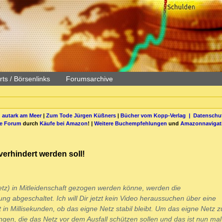
ts / Börsenlinks
Forumsarchive
 autark am Meer
|
Zum Tode Jürgen Küßners
|
Bücher vom Kopp-Verlag |
Datenschut
be Forum
durch
Käufe bei Amazon
! |
Weitere Buchempfehlungen
und
Amazonnavigat
erhindert werden soll!
) in Mitleidenschaft gezogen werden könne, werden die
g abgeschaltet. Ich will Dir jetzt kein Video heraussuchen über eine
in Millisekunden, ob das eigne Netz stabil bleibt. Um das eigne Netz z
ngen, die das Netz vor dem Ausfall schützen sollen und das ist nun mal