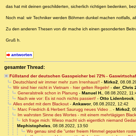
das hat mit deinen geschilderten, sicherlich richtigen bedenken, bez
Noch mal: wir Techniker werden Böhmen dunkel machen notfalls, abe
Zu den anderen Thesen von dir mache ich einen gesonderten Beitr
Gruß h.
antworten
gesamter Thread:
Füllstand der deutschen Gasspeicher bei 72% - Gaswirtschaft
Deutschland wir immer mehr zum Irrenhaus!!
-
Mirko2
,
08.08.2
Wir sind hier nicht in Vietnam - hier gelten Regeln!
-
der_Chris 
Generalstreik schon in Planung
-
Manuel H.
,
08.08.2022, 11:
Nach wie vor: Es ist noch nichts passiert!
-
Otto Lidenbrock
Alles endet mit dem Blackout
-
Ankawor
,
08.08.2022, 12:42
Marc Friedrich & Herbert Saurugg neues Video ..
-
Mirko2
,
0
Im wahrsten Sinne des Wortes - mit einem mehrtägigen Blacko
Ich frage mich: Wieso macht sich eigentlich niemand Geda
Mephistopheles
,
08.08.2022, 13:50
Wo genau sind die "unter freiem Himmel geparkten rost