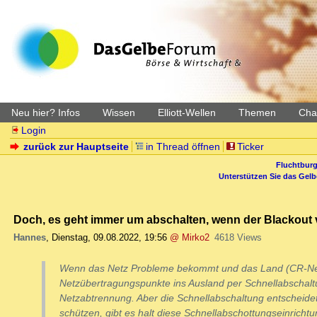
Neu hier? Infos
Wissen
Elliott-Wellen
Themen
Char
Login
zurück zur Hauptseite
in Thread öffnen
Ticker
Fluchtburg
Unterstützen Sie das Gel
Doch, es geht immer um abschalten, wenn der Blackout v
Hannes
,
Dienstag, 09.08.2022, 19:56
@ Mirko2
4618 Views
Wenn das Netz Probleme bekommt und das Land (CR-Netz
Netzübertragungspunkte ins Ausland per Schnellabschaltun
Netzabtrennung. Aber die Schnellabschaltung entscheidet 
schützen, gibt es halt diese Schnellabschottungseinrichtu