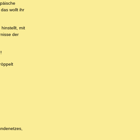
opäische
das wollt ihr
instellt, mit
rnisse der
!
röppelt
bundenetzes,