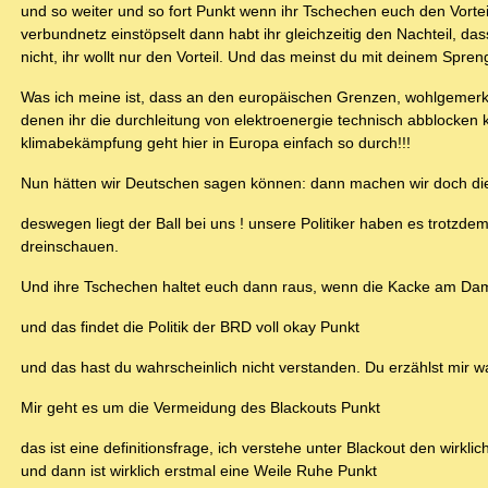
und so weiter und so fort Punkt wenn ihr Tschechen euch den Vorte
verbundnetz einstöpselt dann habt ihr gleichzeitig den Nachteil, das
nicht, ihr wollt nur den Vorteil. Und das meinst du mit deinem Spre
Was ich meine ist, dass an den europäischen Grenzen, wohlgemerkt 
denen ihr die durchleitung von elektroenergie technisch abblocken 
klimabekämpfung geht hier in Europa einfach so durch!!!
Nun hätten wir Deutschen sagen können: dann machen wir doch die ene
deswegen liegt der Ball bei uns ! unsere Politiker haben es trotz
dreinschauen.
Und ihre Tschechen haltet euch dann raus, wenn die Kacke am Dampfe
und das findet die Politik der BRD voll okay Punkt
und das hast du wahrscheinlich nicht verstanden. Du erzählst mir was
Mir geht es um die Vermeidung des Blackouts Punkt
das ist eine definitionsfrage, ich verstehe unter Blackout den wirk
und dann ist wirklich erstmal eine Weile Ruhe Punkt