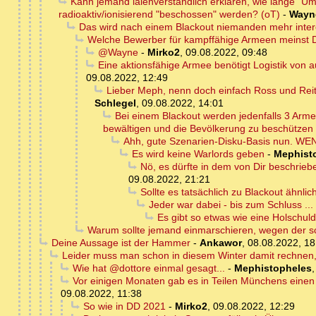
Kann jemand laienverständlich erklären, wie lange "U
radioaktiv/ionisierend "beschossen" werden? (oT)
-
Wayn
Das wird nach einem Blackout niemanden mehr inter
Welche Bewerber für kampffähige Armeen meinst Du
@Wayne
-
Mirko2
,
09.08.2022, 09:48
Eine aktionsfähige Armee benötigt Logistik von 
09.08.2022, 12:49
Lieber Meph, nenn doch einfach Ross und Reit
Schlegel
,
09.08.2022, 14:01
Bei einem Blackout werden jedenfalls 3 Arm
bewältigen und die Bevölkerung zu beschützen 
Ahh, gute Szenarien-Disku-Basis nun. WENN
Es wird keine Warlords geben
-
Mephist
Nö, es dürfte in dem von Dir beschrieb
09.08.2022, 21:21
Sollte es tatsächlich zu Blackout ähnli
Jeder war dabei - bis zum Schluss ...
Es gibt so etwas wie eine Holschuld .
Warum sollte jemand einmarschieren, wegen der s
Deine Aussage ist der Hammer
-
Ankawor
,
08.08.2022, 18
Leider muss man schon in diesem Winter damit rechnen, f
Wie hat @dottore einmal gesagt...
-
Mephistopheles
Vor einigen Monaten gab es in Teilen Münchens einen 
09.08.2022, 11:38
So wie in DD 2021
-
Mirko2
,
09.08.2022, 12:29