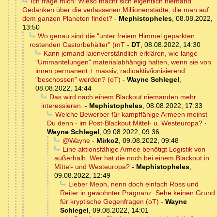
Ich frage mich: Wieso macht sich eigentlich niemand
Gedanken über die verlassenen Millionenstädte, die man auf
dem ganzen Planeten findet?
-
Mephistopheles
,
08.08.2022,
13:50
Wo genau sind die "unter freiem Himmel geparkten
rostenden Castorbehälter" (mT
-
DT
,
08.08.2022, 14:30
Kann jemand laienverständlich erklären, wie lange
"Ummantelungen" materialabhängig halten, wenn sie von
innen permanent + massiv, radioaktiv/ionisierend
"beschossen" werden? (oT)
-
Wayne Schlegel
,
08.08.2022, 14:44
Das wird nach einem Blackout niemanden mehr
interessieren.
-
Mephistopheles
,
08.08.2022, 17:33
Welche Bewerber für kampffähige Armeen meinst
Du denn - im Post-Blackout Mittel- u. Westeuropa?
-
Wayne Schlegel
,
09.08.2022, 09:36
@Wayne
-
Mirko2
,
09.08.2022, 09:48
Eine aktionsfähige Armee benötigt Logistik von
außerhalb. Wer hat die noch bei einem Blackout in
Mittel- und Westeuropa?
-
Mephistopheles
,
09.08.2022, 12:49
Lieber Meph, nenn doch einfach Ross und
Reiter in gewohnter Prägnanz. Sehe keinen Grund
für kryptische Gegenfragen (oT)
-
Wayne
Schlegel
,
09.08.2022, 14:01