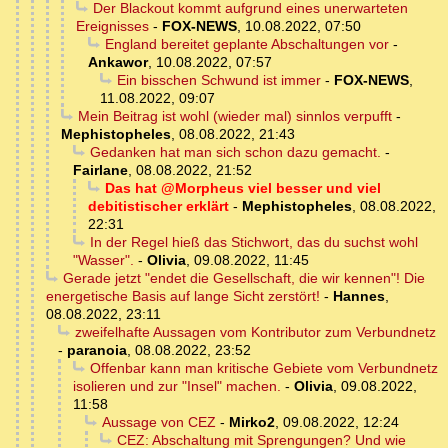
Der Blackout kommt aufgrund eines unerwarteten
Ereignisses
-
FOX-NEWS
,
10.08.2022, 07:50
England bereitet geplante Abschaltungen vor
-
Ankawor
,
10.08.2022, 07:57
Ein bisschen Schwund ist immer
-
FOX-NEWS
,
11.08.2022, 09:07
Mein Beitrag ist wohl (wieder mal) sinnlos verpufft
-
Mephistopheles
,
08.08.2022, 21:43
Gedanken hat man sich schon dazu gemacht.
-
Fairlane
,
08.08.2022, 21:52
Das hat @Morpheus viel besser und viel
debitistischer erklärt
-
Mephistopheles
,
08.08.2022,
22:31
In der Regel hieß das Stichwort, das du suchst wohl
"Wasser".
-
Olivia
,
09.08.2022, 11:45
Gerade jetzt "endet die Gesellschaft, die wir kennen"! Die
energetische Basis auf lange Sicht zerstört!
-
Hannes
,
08.08.2022, 23:11
zweifelhafte Aussagen vom Kontributor zum Verbundnetz
-
paranoia
,
08.08.2022, 23:52
Offenbar kann man kritische Gebiete vom Verbundnetz
isolieren und zur "Insel" machen.
-
Olivia
,
09.08.2022,
11:58
Aussage von CEZ
-
Mirko2
,
09.08.2022, 12:24
CEZ: Abschaltung mit Sprengungen? Und wie