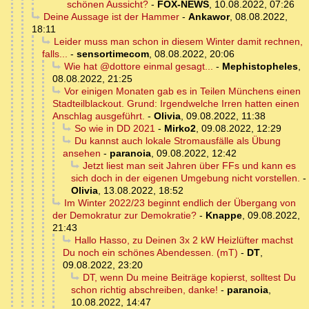
schönen Aussicht?
-
FOX-NEWS
,
10.08.2022, 07:26
Deine Aussage ist der Hammer
-
Ankawor
,
08.08.2022,
18:11
Leider muss man schon in diesem Winter damit rechnen,
falls...
-
sensortimecom
,
08.08.2022, 20:06
Wie hat @dottore einmal gesagt...
-
Mephistopheles
,
08.08.2022, 21:25
Vor einigen Monaten gab es in Teilen Münchens einen
Stadteilblackout. Grund: Irgendwelche Irren hatten einen
Anschlag ausgeführt.
-
Olivia
,
09.08.2022, 11:38
So wie in DD 2021
-
Mirko2
,
09.08.2022, 12:29
Du kannst auch lokale Stromausfälle als Übung
ansehen
-
paranoia
,
09.08.2022, 12:42
Jetzt liest man seit Jahren über FFs und kann es
sich doch in der eigenen Umgebung nicht vorstellen.
-
Olivia
,
13.08.2022, 18:52
Im Winter 2022/23 beginnt endlich der Übergang von
der Demokratur zur Demokratie?
-
Knappe
,
09.08.2022,
21:43
Hallo Hasso, zu Deinen 3x 2 kW Heizlüfter machst
Du noch ein schönes Abendessen. (mT)
-
DT
,
09.08.2022, 23:20
DT, wenn Du meine Beiträge kopierst, solltest Du
schon richtig abschreiben, danke!
-
paranoia
,
10.08.2022, 14:47