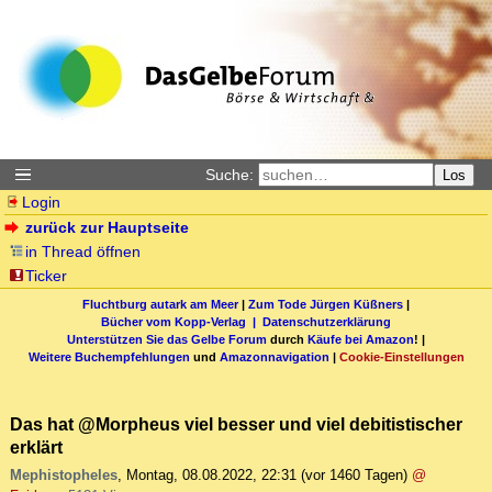
Suche:
Los
Login
zurück zur Hauptseite
in Thread öffnen
Ticker
Fluchtburg autark am Meer
|
Zum Tode Jürgen Küßners
|
Bücher vom Kopp-Verlag |
Datenschutzerklärung
Unterstützen Sie das Gelbe Forum
durch
Käufe bei Amazon
! |
Weitere Buchempfehlungen
und
Amazonnavigation
|
Cookie-Einstellungen
Das hat @Morpheus viel besser und viel debitistischer
erklärt
Mephistopheles
,
Montag, 08.08.2022, 22:31
(vor 1460 Tagen)
@