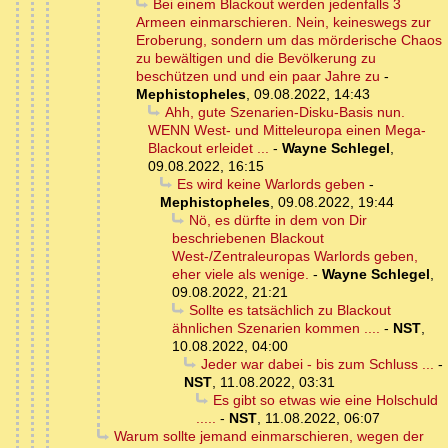
Bei einem Blackout werden jedenfalls 3
Armeen einmarschieren. Nein, keineswegs zur
Eroberung, sondern um das mörderische Chaos
zu bewältigen und die Bevölkerung zu
beschützen und und ein paar Jahre zu
-
Mephistopheles
,
09.08.2022, 14:43
Ahh, gute Szenarien-Disku-Basis nun.
WENN West- und Mitteleuropa einen Mega-
Blackout erleidet ...
-
Wayne Schlegel
,
09.08.2022, 16:15
Es wird keine Warlords geben
-
Mephistopheles
,
09.08.2022, 19:44
Nö, es dürfte in dem von Dir
beschriebenen Blackout
West-/Zentraleuropas Warlords geben,
eher viele als wenige.
-
Wayne Schlegel
,
09.08.2022, 21:21
Sollte es tatsächlich zu Blackout
ähnlichen Szenarien kommen ....
-
NST
,
10.08.2022, 04:00
Jeder war dabei - bis zum Schluss ...
-
NST
,
11.08.2022, 03:31
Es gibt so etwas wie eine Holschuld
.....
-
NST
,
11.08.2022, 06:07
Warum sollte jemand einmarschieren, wegen der