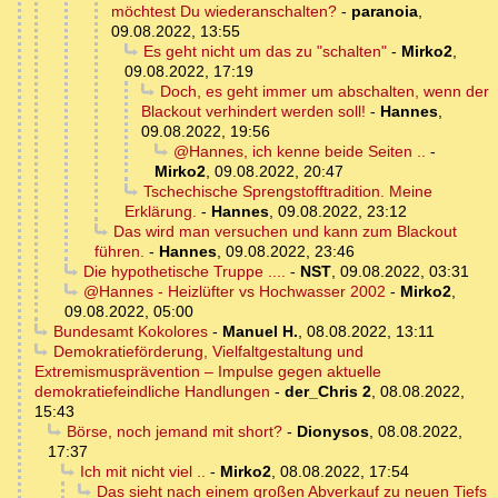
möchtest Du wiederanschalten?
-
paranoia
,
09.08.2022, 13:55
Es geht nicht um das zu "schalten"
-
Mirko2
,
09.08.2022, 17:19
Doch, es geht immer um abschalten, wenn der
Blackout verhindert werden soll!
-
Hannes
,
09.08.2022, 19:56
@Hannes, ich kenne beide Seiten ..
-
Mirko2
,
09.08.2022, 20:47
Tschechische Sprengstofftradition. Meine
Erklärung.
-
Hannes
,
09.08.2022, 23:12
Das wird man versuchen und kann zum Blackout
führen.
-
Hannes
,
09.08.2022, 23:46
Die hypothetische Truppe ....
-
NST
,
09.08.2022, 03:31
@Hannes - Heizlüfter vs Hochwasser 2002
-
Mirko2
,
09.08.2022, 05:00
Bundesamt Kokolores
-
Manuel H.
,
08.08.2022, 13:11
Demokratieförderung, Vielfaltgestaltung und
Extremismusprävention – Impulse gegen aktuelle
demokratiefeindliche Handlungen
-
der_Chris 2
,
08.08.2022,
15:43
Börse, noch jemand mit short?
-
Dionysos
,
08.08.2022,
17:37
Ich mit nicht viel ..
-
Mirko2
,
08.08.2022, 17:54
Das sieht nach einem großen Abverkauf zu neuen Tiefs