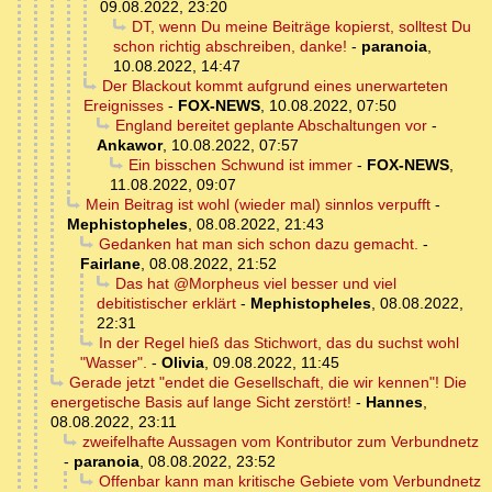
09.08.2022, 23:20
DT, wenn Du meine Beiträge kopierst, solltest Du
schon richtig abschreiben, danke!
-
paranoia
,
10.08.2022, 14:47
Der Blackout kommt aufgrund eines unerwarteten
Ereignisses
-
FOX-NEWS
,
10.08.2022, 07:50
England bereitet geplante Abschaltungen vor
-
Ankawor
,
10.08.2022, 07:57
Ein bisschen Schwund ist immer
-
FOX-NEWS
,
11.08.2022, 09:07
Mein Beitrag ist wohl (wieder mal) sinnlos verpufft
-
Mephistopheles
,
08.08.2022, 21:43
Gedanken hat man sich schon dazu gemacht.
-
Fairlane
,
08.08.2022, 21:52
Das hat @Morpheus viel besser und viel
debitistischer erklärt
-
Mephistopheles
,
08.08.2022,
22:31
In der Regel hieß das Stichwort, das du suchst wohl
"Wasser".
-
Olivia
,
09.08.2022, 11:45
Gerade jetzt "endet die Gesellschaft, die wir kennen"! Die
energetische Basis auf lange Sicht zerstört!
-
Hannes
,
08.08.2022, 23:11
zweifelhafte Aussagen vom Kontributor zum Verbundnetz
-
paranoia
,
08.08.2022, 23:52
Offenbar kann man kritische Gebiete vom Verbundnetz