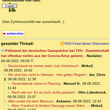
Geschreibsel hier hast.
(Das Zynismusschild war ausverkauft...)
antworten
gesamter Thread:
RSS-Feed dieser Diskussion
Füllstand der deutschen Gasspeicher bei 72% - Gaswirtschaft
hat offenbar nichts aus der Corona-Krise gelernt.
-
Naclador
,
08.08.2022, 09:59
Deutschland wir immer mehr zum Irrenhaus!!
-
Mirko2
,
08.08.2022, 10:42
Wir sind hier nicht in Vietnam - hier gelten Regeln!
-
der_Chris
2
,
08.08.2022, 11:38
Generalstreik schon in Planung
-
Manuel H.
,
08.08.2022,
11:43
Nach wie vor: Es ist noch nichts passiert!
-
Otto Lidenbrock
,
08.08.2022, 13:07
Alles endet mit dem Blackout
-
Ankawor
,
08.08.2022, 12:42
Marc Friedrich & Herbert Saurugg neues Video ..
-
Mirko2
,