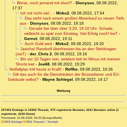
Börse, noch jemand mit short?
-
Dionysos
,
08.08.2022,
17:37
Ich mit nicht viel ..
-
Mirko2
,
08.08.2022, 17:54
Das sieht nach einem großen Abverkauf zu neuen Tiefs
aus
-
Dionysos
,
08.08.2022, 18:18
Gerade bei über über 3,20, 19.10 Uhr. Schade,
vielleicht zu spät zum Einstieg. Viel Erfolg noch! kwT
-
Gernot
,
08.08.2022, 19:11
Auch Gold wird
-
Mirko2
,
08.08.2022, 19:20
Jasicha! Randvoll überfressen bis an den Stehkragen
(owT)
-
der_Chris 2
,
08.08.2022, 19:16
Bin vor 10 Tagen rein, seitdem fett im Minus mit meinen
Shorts kwt
-
Joe68
,
08.08.2022, 19:29
Notfallplan tritt heute in Kraft!
-
Reffke
,
09.08.2022, 10:26
Gilt das auch für die Dienststuben der Brüsselianer und EU-
Gebäude selbst?
-
Wayne Schlegel
,
09.08.2022, 14:17
Werbung
257404 Einträge in 18365 Threads, 975 registrierte Benutzer, 4221 Benutzer online (1
registrierte, 4220 Gäste)
Forumszeit: 10.08.2026, 04:53 (Europe/Berlin)
RSS Einträge
RSS Threads
Kontakt