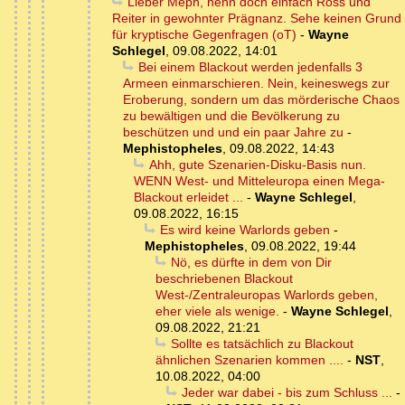
Lieber Meph, nenn doch einfach Ross und
Reiter in gewohnter Prägnanz. Sehe keinen Grund
für kryptische Gegenfragen (oT)
-
Wayne
Schlegel
,
09.08.2022, 14:01
Bei einem Blackout werden jedenfalls 3
Armeen einmarschieren. Nein, keineswegs zur
Eroberung, sondern um das mörderische Chaos
zu bewältigen und die Bevölkerung zu
beschützen und und ein paar Jahre zu
-
Mephistopheles
,
09.08.2022, 14:43
Ahh, gute Szenarien-Disku-Basis nun.
WENN West- und Mitteleuropa einen Mega-
Blackout erleidet ...
-
Wayne Schlegel
,
09.08.2022, 16:15
Es wird keine Warlords geben
-
Mephistopheles
,
09.08.2022, 19:44
Nö, es dürfte in dem von Dir
beschriebenen Blackout
West-/Zentraleuropas Warlords geben,
eher viele als wenige.
-
Wayne Schlegel
,
09.08.2022, 21:21
Sollte es tatsächlich zu Blackout
ähnlichen Szenarien kommen ....
-
NST
,
10.08.2022, 04:00
Jeder war dabei - bis zum Schluss ...
-