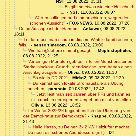
NST
,
11.08.2022, 03:31
Es gibt so etwas wie eine Holschuld
.....
-
NST
,
11.08.2022, 06:07
Warum sollte jemand einmarschieren, wegen der
schönen Aussicht?
-
FOX-NEWS
,
10.08.2022, 07:26
Deine Aussage ist der Hammer
-
Ankawor
,
08.08.2022,
18:11
Leider muss man schon in diesem Winter damit rechnen,
falls...
-
sensortimecom
,
08.08.2022, 20:06
Wie hat @dottore einmal gesagt...
-
Mephistopheles
,
08.08.2022, 21:25
Vor einigen Monaten gab es in Teilen Münchens einen
Stadteilblackout. Grund: Irgendwelche Irren hatten einen
Anschlag ausgeführt.
-
Olivia
,
09.08.2022, 11:38
So wie in DD 2021
-
Mirko2
,
09.08.2022, 12:29
Du kannst auch lokale Stromausfälle als Übung
ansehen
-
paranoia
,
09.08.2022, 12:42
Jetzt liest man seit Jahren über FFs und kann es
sich doch in der eigenen Umgebung nicht vorstellen.
-
Olivia
,
13.08.2022, 18:52
Im Winter 2022/23 beginnt endlich der Übergang von
der Demokratur zur Demokratie?
-
Knappe
,
09.08.2022,
21:43
Hallo Hasso, zu Deinen 3x 2 kW Heizlüfter machst
Du noch ein schönes Abendessen. (mT)
-
DT
,