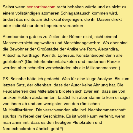
Selbst wenn
sensortimecom
recht behalten würde und es nicht zu
einem vollständigen atomaren Schlagabtausch kommen wird,
ändert das nichts am Schicksal derjenigen, die ihr Dasein direkt
oder indirekt nur dem Imperium verdanken.
Atombomben gab es zu Zeiten der Römer nicht, nicht einmal
Massenvernichtungswaffen und Maschinengewehre. Wo aber sind
die Bewohner der Großstädte der Antike wie Rom, Alexandira,
Antiochia, Karthago, Korinth, Ephesus, Konstantinopel denn alle
geblieben? (Die Interkontinentalraketen und modernen Panzer
werden aber schneller verschwinden als die Millionenmassen.)
PS: Beinahe hätte ich gedacht: Was für eine kluge Analyse. Bis zum
letzten Satz, der offenbart, dass der Autor keine Ahnung hat. Die
Feudalherren des Mittelalters bildeten sich zwar ein, dass sie von
antiken Helden abstammten, tatsächlich aber stammte kein einziger
von ihnen ab und am wenigsten von den römischen
Multimilliardären. Die verschwanden alle incl. Nachkommenschaft
spurlos im Nebel der Geschichte. Es ist wohl kaum verfehlt, wenn
man annimmt, dass es den heutigen Plutokraten und
Neotechnokraten ähnlich geht.*)