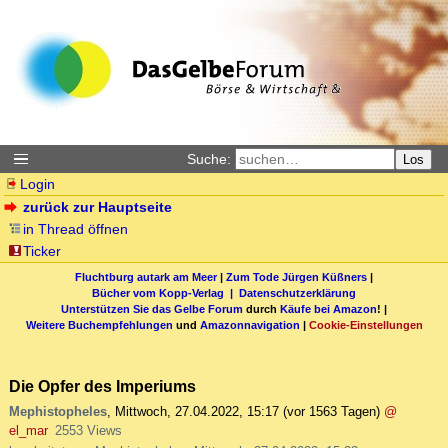
Suche:
Los
Login
zurück zur Hauptseite
in Thread öffnen
Ticker
Fluchtburg autark am Meer
|
Zum Tode Jürgen Küßners
|
Bücher vom Kopp-Verlag |
Datenschutzerklärung
Unterstützen Sie das Gelbe Forum
durch
Käufe bei Amazon
! |
Weitere Buchempfehlungen
und
Amazonnavigation
|
Cookie-Einstellungen
Die Opfer des Imperiums
Mephistopheles
,
Mittwoch, 27.04.2022, 15:17
(vor 1563 Tagen)
@
el_mar
2553 Views