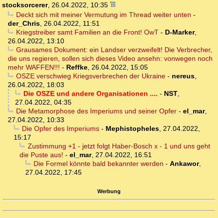
stocksorcerer
,
26.04.2022, 10:35
Deckt sich mit meiner Vermutung im Thread weiter unten
-
der_Chris
,
26.04.2022, 11:51
Kriegstreiber samt Familien an die Front! OwT
-
D-Marker
,
26.04.2022, 13:10
Grausames Dokument: ein Landser verzweifelt! Die Verbrecher,
die uns regieren, sollen sich dieses Video ansehn: vonwegen noch
mehr WAFFEN!!!
-
Reffke
,
26.04.2022, 15:05
OSZE verschwieg Kriegsverbrechen der Ukraine
-
nereus
,
26.04.2022, 18:03
Die OSZE und andere Organisationen ....
-
NST
,
27.04.2022, 04:35
Die Metamorphose des Imperiums und seiner Opfer
-
el_mar
,
27.04.2022, 10:33
Die Opfer des Imperiums
-
Mephistopheles
,
27.04.2022,
15:17
Zustimmung +1 - jetzt folgt Haber-Bosch x - 1 und uns geht
die Puste aus!
-
el_mar
,
27.04.2022, 16:51
Die Formel könnte bald bekannter werden
-
Ankawor
,
27.04.2022, 17:45
Werbung