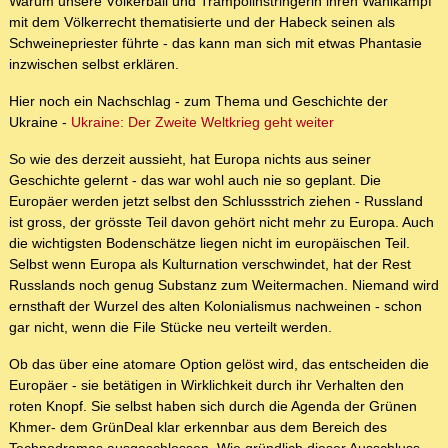
Warum unsere Völkerball und Trampolinstringerin ihren Wahlkampf
mit dem Völkerrecht thematisierte und der Habeck seinen als
Schweinepriester führte - das kann man sich mit etwas Phantasie
inzwischen selbst erklären.
Hier noch ein Nachschlag - zum Thema und Geschichte der
Ukraine -
Ukraine: Der Zweite Weltkrieg geht weiter
So wie des derzeit aussieht, hat Europa nichts aus seiner
Geschichte gelernt - das war wohl auch nie so geplant. Die
Europäer werden jetzt selbst den Schlussstrich ziehen - Russland
ist gross, der grösste Teil davon gehört nicht mehr zu Europa. Auch
die wichtigsten Bodenschätze liegen nicht im europäischen Teil.
Selbst wenn Europa als Kulturnation verschwindet, hat der Rest
Russlands noch genug Substanz zum Weitermachen. Niemand wird
ernsthaft der Wurzel des alten Kolonialismus nachweinen - schon
gar nicht, wenn die File Stücke neu verteilt werden.
Ob das über eine atomare Option gelöst wird, das entscheiden die
Europäer - sie betätigen in Wirklichkeit durch ihr Verhalten den
roten Knopf. Sie selbst haben sich durch die Agenda der Grünen
Khmer- dem GrünDeal klar erkennbar aus dem Bereich des