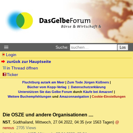
Suche:
Los
Login
zurück zur Hauptseite
in Thread öffnen
Ticker
Fluchtburg autark am Meer
|
Zum Tode Jürgen Küßners
|
Bücher vom Kopp-Verlag |
Datenschutzerklärung
Unterstützen Sie das Gelbe Forum
durch
Käufe bei Amazon
! |
Weitere Buchempfehlungen
und
Amazonnavigation
|
Cookie-Einstellungen
Die OSZE und andere Organisationen ....
NST
,
Südthailand
,
Mittwoch, 27.04.2022, 04:35
(vor 1563 Tagen)
@
nereus
2705 Views