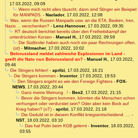
17.03.2022, 09:09
Wenn mich nicht alles täuscht, dann sind Stinger ein Beispiel
für MANPADS.
-
Naclador
,
17.03.2022, 12:08
Was, wenn die Russen Manpads usw. an die ETA, Basken, Iren,
Nazis ... verschenken?
-
Lenz-Hannover
,
17.03.2022, 09:35
RT deutsch berichtet bereits über den Freiheitskampf der
unterdrückten Korsen
-
Manuel H.
,
17.03.2022, 09:59
Die Südtiroler haben auch noch ein paar Rechnungen offen.
(ot)
-
Mitmacher
,
17.03.2022, 10:02
Belorussland meldet zahlreiche Explosionen im Land -
greift die Nato nun Belorussland an?
-
Manuel H.
,
17.03.2022,
09:46
Die Stingers fehlen!
-
aprilzi
,
17.03.2022, 16:21
Die Stingers kommen
-
Inventor
,
17.03.2022, 19:53
Den Stingers ergeht es wie den Foreign Fighters
-
FOX-
NEWS
,
17.03.2022, 20:44
Ganz meine Meinung ..!
-
Beo2
,
17.03.2022, 21:15
Bevor die Stingers kommen, könnten die Menschen schon
verhungert oder verdurstet sein? Oder aber kein Bock auf
Krieg haben? (oT)
-
aprilzi
,
17.03.2022, 21:18
Die Geduld ist in diesem Konflikt kriegsentscheidend .....
-
NST
,
18.03.2022, 03:10
Das hat Putin beim KGB gelernt
-
Inventor
,
18.03.2022,
03:55