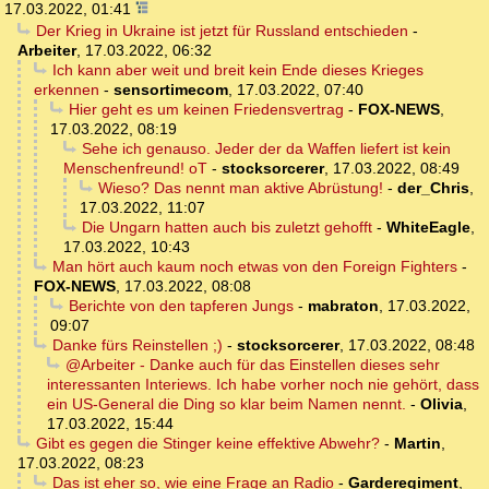
17.03.2022, 01:41
Der Krieg in Ukraine ist jetzt für Russland entschieden
-
Arbeiter
,
17.03.2022, 06:32
Ich kann aber weit und breit kein Ende dieses Krieges
erkennen
-
sensortimecom
,
17.03.2022, 07:40
Hier geht es um keinen Friedensvertrag
-
FOX-NEWS
,
17.03.2022, 08:19
Sehe ich genauso. Jeder der da Waffen liefert ist kein
Menschenfreund! oT
-
stocksorcerer
,
17.03.2022, 08:49
Wieso? Das nennt man aktive Abrüstung!
-
der_Chris
,
17.03.2022, 11:07
Die Ungarn hatten auch bis zuletzt gehofft
-
WhiteEagle
,
17.03.2022, 10:43
Man hört auch kaum noch etwas von den Foreign Fighters
-
FOX-NEWS
,
17.03.2022, 08:08
Berichte von den tapferen Jungs
-
mabraton
,
17.03.2022,
09:07
Danke fürs Reinstellen ;)
-
stocksorcerer
,
17.03.2022, 08:48
@Arbeiter - Danke auch für das Einstellen dieses sehr
interessanten Interiews. Ich habe vorher noch nie gehört, dass
ein US-General die Ding so klar beim Namen nennt.
-
Olivia
,
17.03.2022, 15:44
Gibt es gegen die Stinger keine effektive Abwehr?
-
Martin
,
17.03.2022, 08:23
Das ist eher so, wie eine Frage an Radio
-
Garderegiment
,