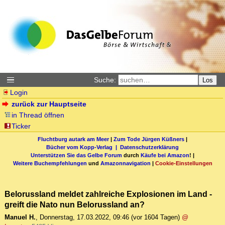
Suche:
Los
Login
zurück zur Hauptseite
in Thread öffnen
Ticker
Fluchtburg autark am Meer
|
Zum Tode Jürgen Küßners
|
Bücher vom Kopp-Verlag |
Datenschutzerklärung
Unterstützen Sie das Gelbe Forum
durch
Käufe bei Amazon
! |
Weitere Buchempfehlungen
und
Amazonnavigation
|
Cookie-Einstellungen
Belorussland meldet zahlreiche Explosionen im Land -
greift die Nato nun Belorussland an?
Manuel H.
,
Donnerstag, 17.03.2022, 09:46
(vor 1604 Tagen)
@