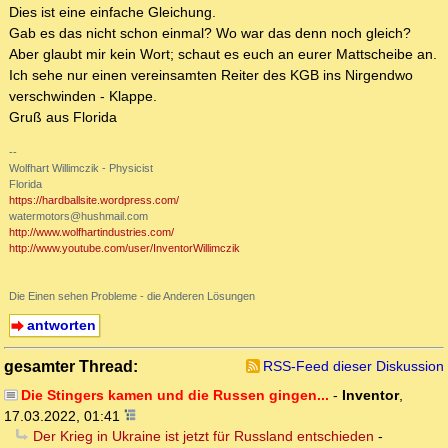
Dies ist eine einfache Gleichung.
Gab es das nicht schon einmal? Wo war das denn noch gleich?
Aber glaubt mir kein Wort; schaut es euch an eurer Mattscheibe an.
Ich sehe nur einen vereinsamten Reiter des KGB ins Nirgendwo
verschwinden - Klappe.
Gruß aus Florida
--
Wolfhart Willimczik - Physicist
Florida
https://hardballsite.wordpress.com/
watermotors@hushmail.com
http://www.wolfhartindustries.com/
http://www.youtube.com/user/InventorWillimczik
Die Einen sehen Probleme - die Anderen Lösungen
antworten
gesamter Thread:
RSS-Feed dieser Diskussion
Die Stingers kamen und die Russen gingen...
-
Inventor
,
17.03.2022, 01:41
Der Krieg in Ukraine ist jetzt für Russland entschieden
-