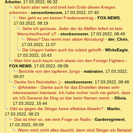
Arbeiter
,
17.03.2022, 06:32
Ich kann aber weit und breit kein Ende dieses Krieges
erkennen
-
sensortimecom
,
17.03.2022, 07:40
Hier geht es um keinen Friedensvertrag
-
FOX-NEWS
,
17.03.2022, 08:19
Sehe ich genauso. Jeder der da Waffen liefert ist kein
Menschenfreund! oT
-
stocksorcerer
,
17.03.2022, 08:49
Wieso? Das nennt man aktive Abrüstung!
-
der_Chris
,
17.03.2022, 11:07
Die Ungarn hatten auch bis zuletzt gehofft
-
WhiteEagle
,
17.03.2022, 10:43
Man hört auch kaum noch etwas von den Foreign Fighters
-
FOX-NEWS
,
17.03.2022, 08:08
Berichte von den tapferen Jungs
-
mabraton
,
17.03.2022,
09:07
Danke fürs Reinstellen ;)
-
stocksorcerer
,
17.03.2022, 08:48
@Arbeiter - Danke auch für das Einstellen dieses sehr
interessanten Interiews. Ich habe vorher noch nie gehört, dass
ein US-General die Ding so klar beim Namen nennt.
-
Olivia
,
17.03.2022, 15:44
Gibt es gegen die Stinger keine effektive Abwehr?
-
Martin
,
17.03.2022, 08:23
Das ist eher so, wie eine Frage an Radio
-
Garderegiment
,
17.03.2022, 09:09
Wenn mich nicht alles täuscht, dann sind Stinger ein Beispiel