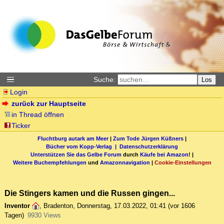
Suche:
Los
Login
zurück zur Hauptseite
in Thread öffnen
Ticker
Fluchtburg autark am Meer
|
Zum Tode Jürgen Küßners
|
Bücher vom Kopp-Verlag |
Datenschutzerklärung
Unterstützen Sie das Gelbe Forum
durch
Käufe bei Amazon
! |
Weitere Buchempfehlungen
und
Amazonnavigation
|
Cookie-Einstellungen
Die Stingers kamen und die Russen gingen...
Inventor
,
Bradenton
,
Donnerstag, 17.03.2022, 01:41
(vor 1606
Tagen)
9930 Views