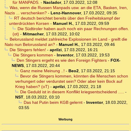
für MANPADS.
-
Naclador
,
17.03.2022, 12:08
Was, wenn die Russen Manpads usw. an die ETA, Basken, Iren,
Nazis ... verschenken?
-
Lenz-Hannover
,
17.03.2022, 09:35
RT deutsch berichtet bereits über den Freiheitskampf der
unterdrückten Korsen
-
Manuel H.
,
17.03.2022, 09:59
Die Südtiroler haben auch noch ein paar Rechnungen offen.
(ot)
-
Mitmacher
,
17.03.2022, 10:02
Belorussland meldet zahlreiche Explosionen im Land - greift die
Nato nun Belorussland an?
-
Manuel H.
,
17.03.2022, 09:46
Die Stingers fehlen!
-
aprilzi
,
17.03.2022, 16:21
Die Stingers kommen
-
Inventor
,
17.03.2022, 19:53
Den Stingers ergeht es wie den Foreign Fighters
-
FOX-
NEWS
,
17.03.2022, 20:44
Ganz meine Meinung ..!
-
Beo2
,
17.03.2022, 21:15
Bevor die Stingers kommen, könnten die Menschen schon
verhungert oder verdurstet sein? Oder aber kein Bock auf
Krieg haben? (oT)
-
aprilzi
,
17.03.2022, 21:18
Die Geduld ist in diesem Konflikt kriegsentscheidend .....
-
NST
,
18.03.2022, 03:10
Das hat Putin beim KGB gelernt
-
Inventor
,
18.03.2022,
03:55
Werbung