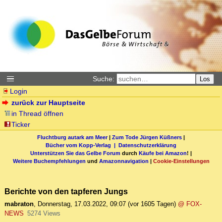
Suche:
Los
Login
zurück zur Hauptseite
in Thread öffnen
Ticker
Fluchtburg autark am Meer
|
Zum Tode Jürgen Küßners
|
Bücher vom Kopp-Verlag |
Datenschutzerklärung
Unterstützen Sie das Gelbe Forum
durch
Käufe bei Amazon
! |
Weitere Buchempfehlungen
und
Amazonnavigation
|
Cookie-Einstellungen
Berichte von den tapferen Jungs
mabraton
,
Donnerstag, 17.03.2022, 09:07
(vor 1605 Tagen)
@ FOX-
NEWS
5274 Views