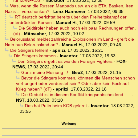
für MANPADS.
-
Naclador
,
17.03.2022, 12:08
Was, wenn die Russen Manpads usw. an die ETA, Basken, Iren,
Nazis ... verschenken?
-
Lenz-Hannover
,
17.03.2022, 09:35
RT deutsch berichtet bereits über den Freiheitskampf der
unterdrückten Korsen
-
Manuel H.
,
17.03.2022, 09:59
Die Südtiroler haben auch noch ein paar Rechnungen offen.
(ot)
-
Mitmacher
,
17.03.2022, 10:02
Belorussland meldet zahlreiche Explosionen im Land - greift die
Nato nun Belorussland an?
-
Manuel H.
,
17.03.2022, 09:46
Die Stingers fehlen!
-
aprilzi
,
17.03.2022, 16:21
Die Stingers kommen
-
Inventor
,
17.03.2022, 19:53
Den Stingers ergeht es wie den Foreign Fighters
-
FOX-
NEWS
,
17.03.2022, 20:44
Ganz meine Meinung ..!
-
Beo2
,
17.03.2022, 21:15
Bevor die Stingers kommen, könnten die Menschen schon
verhungert oder verdurstet sein? Oder aber kein Bock auf
Krieg haben? (oT)
-
aprilzi
,
17.03.2022, 21:18
Die Geduld ist in diesem Konflikt kriegsentscheidend .....
-
NST
,
18.03.2022, 03:10
Das hat Putin beim KGB gelernt
-
Inventor
,
18.03.2022,
03:55
Werbung