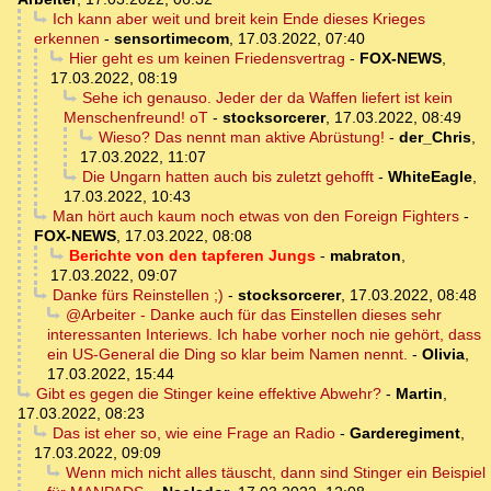
Ich kann aber weit und breit kein Ende dieses Krieges
erkennen
-
sensortimecom
,
17.03.2022, 07:40
Hier geht es um keinen Friedensvertrag
-
FOX-NEWS
,
17.03.2022, 08:19
Sehe ich genauso. Jeder der da Waffen liefert ist kein
Menschenfreund! oT
-
stocksorcerer
,
17.03.2022, 08:49
Wieso? Das nennt man aktive Abrüstung!
-
der_Chris
,
17.03.2022, 11:07
Die Ungarn hatten auch bis zuletzt gehofft
-
WhiteEagle
,
17.03.2022, 10:43
Man hört auch kaum noch etwas von den Foreign Fighters
-
FOX-NEWS
,
17.03.2022, 08:08
Berichte von den tapferen Jungs
-
mabraton
,
17.03.2022, 09:07
Danke fürs Reinstellen ;)
-
stocksorcerer
,
17.03.2022, 08:48
@Arbeiter - Danke auch für das Einstellen dieses sehr
interessanten Interiews. Ich habe vorher noch nie gehört, dass
ein US-General die Ding so klar beim Namen nennt.
-
Olivia
,
17.03.2022, 15:44
Gibt es gegen die Stinger keine effektive Abwehr?
-
Martin
,
17.03.2022, 08:23
Das ist eher so, wie eine Frage an Radio
-
Garderegiment
,
17.03.2022, 09:09
Wenn mich nicht alles täuscht, dann sind Stinger ein Beispiel