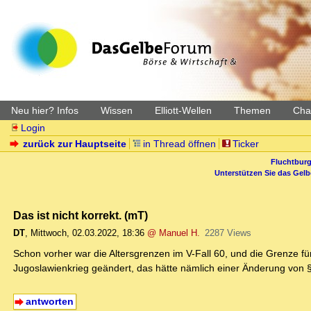
Neu hier? Infos
Wissen
Elliott-Wellen
Themen
Char
Login
zurück zur Hauptseite
in Thread öffnen
Ticker
Fluchtburg
Unterstützen Sie das Gel
Das ist nicht korrekt. (mT)
DT
,
Mittwoch, 02.03.2022, 18:36
@ Manuel H.
2287 Views
Schon vorher war die Altersgrenzen im V-Fall 60, und die Grenze f
Jugoslawienkrieg geändert, das hätte nämlich einer Änderung von §
antworten