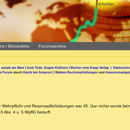
ts / Börsenlinks
Forumsarchive
 autark am Meer
|
Zum Tode Jürgen Küßners
|
Bücher vom Kopp-Verlag |
Datenschut
be Forum
durch
Käufe bei Amazon
! |
Weitere Buchempfehlungen
und
Amazonnavigat
ür Wehrpflicht und Reservepflichtübungen war 45. Gar nichts wurde bei
3 Abs. 4 u. 5 WpflG bedurft.