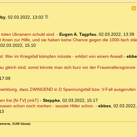
rby
,
02.03.2022, 13:02
 toten Ukrainern schuld sind.
-
Eugen A. Tagpfau
,
02.03.2022, 13:39
t ihnen zur Hilfe, und sie haben keine Chance gegen die 1000-fach stä
,
02.03.2022, 15:10
enst: Wer im Kriegsfall kämpfen müsste - erklärt von einem Anwalt
-
ebbe
 gleich sind, sonst könnte man sich kurz vor der Frauenaltersgrenze z
17:09
erwicklung, dass ZWINGEND in D Spannungsfall bzw. V-Fall ausgerufe
ven frei [N-TV] (mkT)
-
Steppke
,
02.03.2022, 15:17
hnasen schon noch merken - wusste Hitler schon.
-
ebbes
,
02.03.2022,
13
strierte, 3158 Gäste)