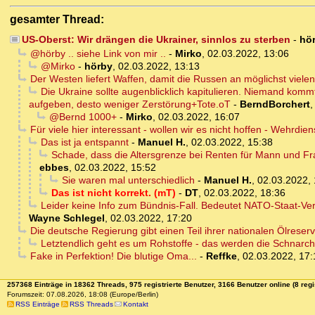
gesamter Thread:
US-Oberst: Wir drängen die Ukrainer, sinnlos zu sterben
-
hö
@hörby .. siehe Link von mir ..
-
Mirko
,
02.03.2022, 13:06
@Mirko
-
hörby
,
02.03.2022, 13:13
Der Westen liefert Waffen, damit die Russen an möglichst vielen
Die Ukraine sollte augenblicklich kapitulieren. Niemand komm
aufgeben, desto weniger Zerstörung+Tote.oT
-
BerndBorchert
@Bernd 1000+
-
Mirko
,
02.03.2022, 16:07
Für viele hier interessant - wollen wir es nicht hoffen - Wehrdi
Das ist ja entspannt
-
Manuel H.
,
02.03.2022, 15:38
Schade, dass die Altersgrenze bei Renten für Mann und Frau
ebbes
,
02.03.2022, 15:52
Sie waren mal unterschiedlich
-
Manuel H.
,
02.03.2022, 
Das ist nicht korrekt. (mT)
-
DT
,
02.03.2022, 18:36
Leider keine Info zum Bündnis-Fall. Bedeutet NATO-Staat-V
Wayne Schlegel
,
02.03.2022, 17:20
Die deutsche Regierung gibt einen Teil ihrer nationalen Ölreser
Letztendlich geht es um Rohstoffe - das werden die Schnarc
Fake in Perfektion! Die blutige Oma...
-
Reffke
,
02.03.2022, 17:
257368 Einträge in 18362 Threads, 975 registrierte Benutzer, 3166 Benutzer online (8 regi
Forumszeit: 07.08.2026, 18:08 (Europe/Berlin)
RSS Einträge
RSS Threads
Kontakt