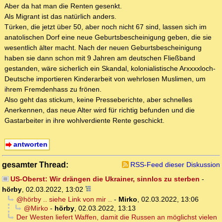
Aber da hat man die Renten gesenkt.
Als Migrant ist das natürlich anders.
Türken, die jetzt über 50, aber noch nicht 67 sind, lassen sich im
anatolischen Dorf eine neue Geburtsbescheinigung geben, die sie
wesentlich älter macht. Nach der neuen Geburtsbescheinigung
haben sie dann schon mit 9 Jahren am deutschen Fließband
gestanden, wäre sicherlich ein Skandal, kolonialistische Arxxxxloch-
Deutsche importieren Kinderarbeit von wehrlosen Muslimen, um
ihrem Fremdenhass zu frönen.
Also geht das stickum, keine Presseberichte, aber schnelles
Anerkennen, das neue Alter wird für richtig befunden und die
Gastarbeiter in ihre wohlverdiente Rente geschickt.
antworten
gesamter Thread:
RSS-Feed dieser Diskussion
US-Oberst: Wir drängen die Ukrainer, sinnlos zu sterben
-
hörby
,
02.03.2022, 13:02
@hörby .. siehe Link von mir ..
-
Mirko
,
02.03.2022, 13:06
@Mirko
-
hörby
,
02.03.2022, 13:13
Der Westen liefert Waffen, damit die Russen an möglichst vielen