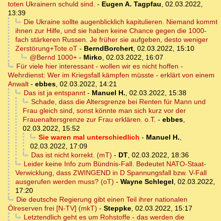
toten Ukrainern schuld sind.
-
Eugen A. Tagpfau
,
02.03.2022,
13:39
Die Ukraine sollte augenblicklich kapitulieren. Niemand kommt
ihnen zur Hilfe, und sie haben keine Chance gegen die 1000-
fach stärkeren Russen. Je früher sie aufgeben, desto weniger
Zerstörung+Tote.oT
-
BerndBorchert
,
02.03.2022, 15:10
@Bernd 1000+
-
Mirko
,
02.03.2022, 16:07
Für viele hier interessant - wollen wir es nicht hoffen -
Wehrdienst: Wer im Kriegsfall kämpfen müsste - erklärt von einem
Anwalt
-
ebbes
,
02.03.2022, 14:21
Das ist ja entspannt
-
Manuel H.
,
02.03.2022, 15:38
Schade, dass die Altersgrenze bei Renten für Mann und
Frau gleich sind, sonst könnte man sich kurz vor der
Frauenaltersgrenze zur Frau erklären. o.T.
-
ebbes
,
02.03.2022, 15:52
Sie waren mal unterschiedlich
-
Manuel H.
,
02.03.2022, 17:09
Das ist nicht korrekt. (mT)
-
DT
,
02.03.2022, 18:36
Leider keine Info zum Bündnis-Fall. Bedeutet NATO-Staat-
Verwicklung, dass ZWINGEND in D Spannungsfall bzw. V-Fall
ausgerufen werden muss? (oT)
-
Wayne Schlegel
,
02.03.2022,
17:20
Die deutsche Regierung gibt einen Teil ihrer nationalen
Ölreserven frei [N-TV] (mkT)
-
Steppke
,
02.03.2022, 15:17
Letztendlich geht es um Rohstoffe - das werden die