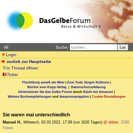
Suche:
Los
Login
zurück zur Hauptseite
in Thread öffnen
Ticker
Fluchtburg autark am Meer
|
Zum Tode Jürgen Küßners
|
Bücher vom Kopp-Verlag |
Datenschutzerklärung
Unterstützen Sie das Gelbe Forum
durch
Käufe bei Amazon
! |
Weitere Buchempfehlungen
und
Amazonnavigation
|
Cookie-Einstellungen
Sie waren mal unterschiedlich
Manuel H.
,
Mittwoch, 02.03.2022, 17:09
(vor 1620 Tagen)
@ ebbes
2240
Views