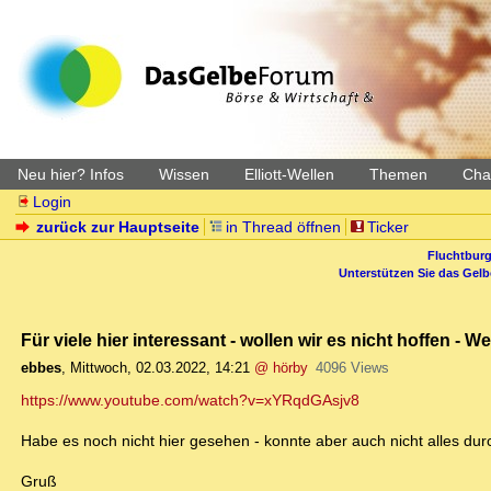
Neu hier? Infos
Wissen
Elliott-Wellen
Themen
Char
Login
zurück zur Hauptseite
in Thread öffnen
Ticker
Fluchtburg
Unterstützen Sie das Gel
Für viele hier interessant - wollen wir es nicht hoffen -
ebbes
,
Mittwoch, 02.03.2022, 14:21
@ hörby
4096 Views
https://www.youtube.com/watch?v=xYRqdGAsjv8
Habe es noch nicht hier gesehen - konnte aber auch nicht alles dur
Gruß