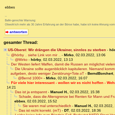
ebbes
--
Bafin-gerechte Warnung:
Obwohl ich mehr als 30 Jahre Erfahrung an der Börse habe, habe ich keine Ahnung vom 
antworten
gesamter Thread:
US-Oberst: Wir drängen die Ukrainer, sinnlos zu sterben
-
hö
@hörby .. siehe Link von mir ..
-
Mirko
,
02.03.2022, 13:06
@Mirko
-
hörby
,
02.03.2022, 13:13
Der Westen liefert Waffen, damit die Russen an möglichst vielen
Die Ukraine sollte augenblicklich kapitulieren. Niemand komm
aufgeben, desto weniger Zerstörung+Tote.oT
-
BerndBorchert
@Bernd 1000+
-
Mirko
,
02.03.2022, 16:07
Für viele hier interessant - wollen wir es nicht hoffen - W
14:21
Das ist ja entspannt
-
Manuel H.
,
02.03.2022, 15:38
Schade, dass die Altersgrenze bei Renten für Mann und Frau
ebbes
,
02.03.2022, 15:52
Sie waren mal unterschiedlich
-
Manuel H.
,
02.03.2022, 
Das ist nicht korrekt. (mT)
-
DT
,
02.03.2022, 18:36