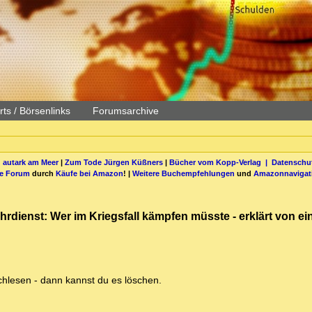
ts / Börsenlinks
Forumsarchive
 autark am Meer
|
Zum Tode Jürgen Küßners
|
Bücher vom Kopp-Verlag |
Datenschut
be Forum
durch
Käufe bei Amazon
! |
Weitere Buchempfehlungen
und
Amazonnavigat
 Wehrdienst: Wer im Kriegsfall kämpfen müsste - erklärt von e
chlesen - dann kannst du es löschen.