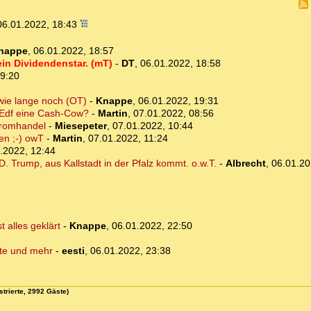
06.01.2022, 18:43
nappe
,
06.01.2022, 18:57
ein Dividendenstar. (mT)
-
DT
,
06.01.2022, 18:58
19:20
 wie lange noch (OT)
-
Knappe
,
06.01.2022, 19:31
e Edf eine Cash-Cow?
-
Martin
,
07.01.2022, 08:56
tromhandel
-
Miesepeter
,
07.01.2022, 10:44
en ;-) owT
-
Martin
,
07.01.2022, 11:24
.2022, 12:44
 Trump, aus Kallstadt in der Pfalz kommt. o.w.T.
-
Albrecht
,
06.01.20
 alles geklärt
-
Knappe
,
06.01.2022, 22:50
ite und mehr
-
eesti
,
06.01.2022, 23:38
strierte, 2992 Gäste)