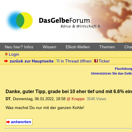
Neu hier? Infos
Wissen
Elliott-Wellen
Themen
Char
Login
zurück zur Hauptseite
in Thread öffnen
Ticker
Fluchtburg
Unterstützen Sie das Gel
Danke, guter Tipp, grade bei 10 eher tief und mit 6.6% ei
DT
,
Donnerstag, 06.01.2022, 18:58
@ Knappe
3548 Views
Was machst Du nur mit der ganzen Kohle!
antworten