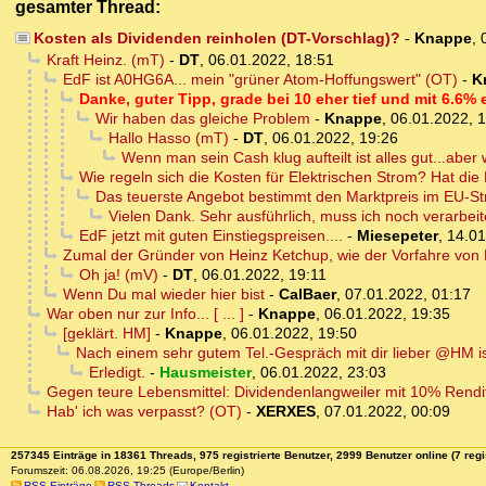
gesamter Thread:
Kosten als Dividenden reinholen (DT-Vorschlag)?
-
Knappe
,
Kraft Heinz. (mT)
-
DT
,
06.01.2022, 18:51
EdF ist A0HG6A... mein "grüner Atom-Hoffungswert" (OT)
-
K
Danke, guter Tipp, grade bei 10 eher tief und mit 6.6% 
Wir haben das gleiche Problem
-
Knappe
,
06.01.2022, 
Hallo Hasso (mT)
-
DT
,
06.01.2022, 19:26
Wenn man sein Cash klug aufteilt ist alles gut...aber
Wie regeln sich die Kosten für Elektrischen Strom? Hat di
Das teuerste Angebot bestimmt den Marktpreis im EU-S
Vielen Dank. Sehr ausführlich, muss ich noch verarbeit
EdF jetzt mit guten Einstiegspreisen....
-
Miesepeter
,
14.01
Zumal der Gründer von Heinz Ketchup, wie der Vorfahre von D.
Oh ja! (mV)
-
DT
,
06.01.2022, 19:11
Wenn Du mal wieder hier bist
-
CalBaer
,
07.01.2022, 01:17
War oben nur zur Info... [ ... ]
-
Knappe
,
06.01.2022, 19:35
[geklärt. HM]
-
Knappe
,
06.01.2022, 19:50
Nach einem sehr gutem Tel.-Gespräch mit dir lieber @HM ist
Erledigt.
-
Hausmeister
,
06.01.2022, 23:03
Gegen teure Lebensmittel: Dividendenlangweiler mit 10% Rend
Hab' ich was verpasst? (OT)
-
XERXES
,
07.01.2022, 00:09
257345 Einträge in 18361 Threads, 975 registrierte Benutzer, 2999 Benutzer online (7 regi
Forumszeit: 06.08.2026, 19:25 (Europe/Berlin)
RSS Einträge
RSS Threads
Kontakt