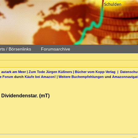
ts / Börsenlinks
Forumsarchive
 autark am Meer
|
Zum Tode Jürgen Küßners
|
Bücher vom Kopp-Verlag |
Datenschut
be Forum
durch
Käufe bei Amazon
! |
Weitere Buchempfehlungen
und
Amazonnavigat
n Dividendenstar. (mT)