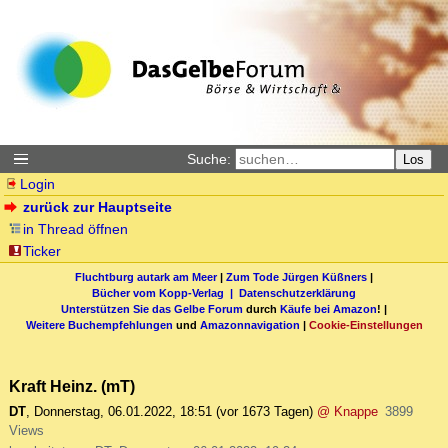
Suche:
Los
Login
zurück zur Hauptseite
in Thread öffnen
Ticker
Fluchtburg autark am Meer
|
Zum Tode Jürgen Küßners
|
Bücher vom Kopp-Verlag |
Datenschutzerklärung
Unterstützen Sie das Gelbe Forum
durch
Käufe bei Amazon
! |
Weitere Buchempfehlungen
und
Amazonnavigation
|
Cookie-Einstellungen
Kraft Heinz. (mT)
DT
,
Donnerstag, 06.01.2022, 18:51
(vor 1673 Tagen)
@ Knappe
3899
Views