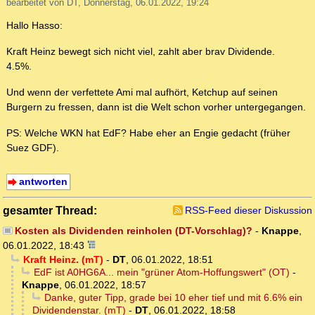
bearbeitet von DT, Donnerstag, 06.01.2022, 19:24
Hallo Hasso:
Kraft Heinz bewegt sich nicht viel, zahlt aber brav Dividende.
4.5%.
Und wenn der verfettete Ami mal aufhört, Ketchup auf seinen
Burgern zu fressen, dann ist die Welt schon vorher untergegangen.
PS: Welche WKN hat EdF? Habe eher an Engie gedacht (früher
Suez GDF).
antworten
gesamter Thread:
RSS-Feed dieser Diskussion
Kosten als Dividenden reinholen (DT-Vorschlag)?
-
Knappe
,
06.01.2022, 18:43
Kraft Heinz. (mT)
-
DT
,
06.01.2022, 18:51
EdF ist A0HG6A... mein "grüner Atom-Hoffungswert" (OT)
-
Knappe
,
06.01.2022, 18:57
Danke, guter Tipp, grade bei 10 eher tief und mit 6.6% ein
Dividendenstar. (mT)
-
DT
,
06.01.2022, 18:58