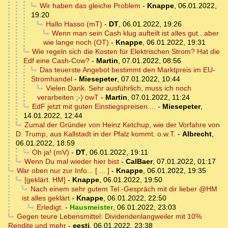
Wir haben das gleiche Problem
-
Knappe
,
06.01.2022,
19:20
Hallo Hasso (mT)
-
DT
,
06.01.2022, 19:26
Wenn man sein Cash klug aufteilt ist alles gut...aber
wie lange noch (OT)
-
Knappe
,
06.01.2022, 19:31
Wie regeln sich die Kosten für Elektrischen Strom? Hat die
Edf eine Cash-Cow?
-
Martin
,
07.01.2022, 08:56
Das teuerste Angebot bestimmt den Marktpreis im EU-
Stromhandel
-
Miesepeter
,
07.01.2022, 10:44
Vielen Dank. Sehr ausführlich, muss ich noch
verarbeiten ;-) owT
-
Martin
,
07.01.2022, 11:24
EdF jetzt mit guten Einstiegspreisen....
-
Miesepeter
,
14.01.2022, 12:44
Zumal der Gründer von Heinz Ketchup, wie der Vorfahre von
D. Trump, aus Kallstadt in der Pfalz kommt. o.w.T.
-
Albrecht
,
06.01.2022, 18:59
Oh ja! (mV)
-
DT
,
06.01.2022, 19:11
Wenn Du mal wieder hier bist
-
CalBaer
,
07.01.2022, 01:17
War oben nur zur Info... [ ... ]
-
Knappe
,
06.01.2022, 19:35
[geklärt. HM]
-
Knappe
,
06.01.2022, 19:50
Nach einem sehr gutem Tel.-Gespräch mit dir lieber @HM
ist alles geklärt
-
Knappe
,
06.01.2022, 22:50
Erledigt.
-
Hausmeister
,
06.01.2022, 23:03
Gegen teure Lebensmittel: Dividendenlangweiler mit 10%
Rendite und mehr
-
eesti
,
06.01.2022, 23:38