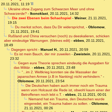
20.11.2021, 11:19
Ukraine ohne Zugang zum Schwarzen Meer und ohne
Schwarzerde?
-
Ikonoklast
,
20.11.2021, 14:32
Die zwei Ebenen beim Schachspiel
-
Weiner
,
21.11.2021,
19:15
Du merkst schon, dass Du Dir widersprichst,
-
Oblomow
,
21.11.2021, 19:41
Rußland und China versuchen (noch) zu deeskalieren, schicken
aber eindeutige Warnungen. (kleines edit)
-
ebbes
,
20.11.2021,
18:49
Dagegen spricht
-
Manuel H.
,
20.11.2021, 20:59
Es ist mein Bauch, der mir zuweilen
-
Zweistein
,
20.11.2021,
23:32
Gegen eure Theorie sprechen eindeutig die Ausgaben für
das Militär.
-
ebbes
,
20.11.2021, 23:48
“...im 2. Weltkrieg konnten sie die Massaker der
japanschen Armee (z.B in Nanking) nicht verhindern.“
-
Oblomow
,
20.11.2021, 23:54
Die Deutschen haben auch immer noch ein Trauma
wenn vom Holcaust die Rede ist, obwohl kaum einer der
Betroffenen noch lebt o.T.
-
ebbes
,
21.11.2021, 00:01
Niemand hat ein Trauma, den Deutschen wurde
eingeredet, ein Trauma haben zu sollen.
-
Oblomow
,
21.11.2021, 00:26