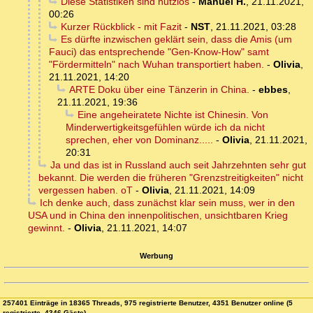
Diese Statistiken sind nutzlos
-
Manuel H.
,
21.11.2021,
00:26
Kurzer Rückblick - mit Fazit
-
NST
,
21.11.2021, 03:28
Es dürfte inzwischen geklärt sein, dass die Amis (um
Fauci) das entsprechende "Gen-Know-How" samt
"Fördermitteln" nach Wuhan transportiert haben.
-
Olivia
,
21.11.2021, 14:20
ARTE Doku über eine Tänzerin in China.
-
ebbes
,
21.11.2021, 19:36
Eine angeheiratete Nichte ist Chinesin. Von
Minderwertigkeitsgefühlen würde ich da nicht
sprechen, eher von Dominanz.....
-
Olivia
,
21.11.2021,
20:31
Ja und das ist in Russland auch seit Jahrzehnten sehr gut
bekannt. Die werden die früheren "Grenzstreitigkeiten" nicht
vergessen haben. oT
-
Olivia
,
21.11.2021, 14:09
Ich denke auch, dass zunächst klar sein muss, wer in den
USA und in China den innenpolitischen, unsichtbaren Krieg
gewinnt.
-
Olivia
,
21.11.2021, 14:07
Werbung
257401 Einträge in 18365 Threads, 975 registrierte Benutzer, 4351 Benutzer online (5
registrierte, 4346 Gäste)