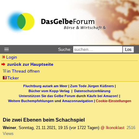
Suche:
Los
Login
zurück zur Hauptseite
in Thread öffnen
Ticker
Fluchtburg autark am Meer
|
Zum Tode Jürgen Küßners
|
Bücher vom Kopp-Verlag |
Datenschutzerklärung
Unterstützen Sie das Gelbe Forum
durch
Käufe bei Amazon
! |
Weitere Buchempfehlungen
und
Amazonnavigation
|
Cookie-Einstellungen
Die zwei Ebenen beim Schachspiel
Weiner
,
Sonntag, 21.11.2021, 19:15
(vor 1722 Tagen)
@ Ikonoklast
2516
Views