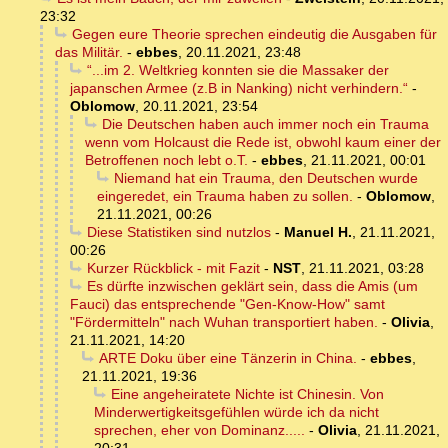
23:32
Gegen eure Theorie sprechen eindeutig die Ausgaben für
das Militär.
-
ebbes
,
20.11.2021, 23:48
“...im 2. Weltkrieg konnten sie die Massaker der
japanschen Armee (z.B in Nanking) nicht verhindern.“
-
Oblomow
,
20.11.2021, 23:54
Die Deutschen haben auch immer noch ein Trauma
wenn vom Holcaust die Rede ist, obwohl kaum einer der
Betroffenen noch lebt o.T.
-
ebbes
,
21.11.2021, 00:01
Niemand hat ein Trauma, den Deutschen wurde
eingeredet, ein Trauma haben zu sollen.
-
Oblomow
,
21.11.2021, 00:26
Diese Statistiken sind nutzlos
-
Manuel H.
,
21.11.2021,
00:26
Kurzer Rückblick - mit Fazit
-
NST
,
21.11.2021, 03:28
Es dürfte inzwischen geklärt sein, dass die Amis (um
Fauci) das entsprechende "Gen-Know-How" samt
"Fördermitteln" nach Wuhan transportiert haben.
-
Olivia
,
21.11.2021, 14:20
ARTE Doku über eine Tänzerin in China.
-
ebbes
,
21.11.2021, 19:36
Eine angeheiratete Nichte ist Chinesin. Von
Minderwertigkeitsgefühlen würde ich da nicht
sprechen, eher von Dominanz.....
-
Olivia
,
21.11.2021,