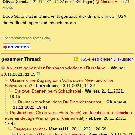
Olivia
,
Sonntag, 21.11.2021, 14:07
(vor 1720 Tagen)
@ Manuel H.
2579
Views
Deep State sitzt in China vmtl. genauso dick drin, wie in den USA,
die Verflechtungen sind einfach enorm.
--
For entertainment purposes only.
antworten
gesamter Thread:
RSS-Feed dieser Diskussion
Ab jetzt gehört der Donbass wieder zu Russland.
-
Weiner
,
20.11.2021, 11:19
Ukraine ohne Zugang zum Schwarzen Meer und ohne
Schwarzerde?
-
Ikonoklast
,
20.11.2021, 14:32
Die zwei Ebenen beim Schachspiel
-
Weiner
,
21.11.2021,
19:15
Du merkst schon, dass Du Dir widersprichst,
-
Oblomow
,
21.11.2021, 19:41
Rußland und China versuchen (noch) zu deeskalieren, schicken
aber eindeutige Warnungen. (kleines edit)
-
ebbes
,
20.11.2021,
18:49
Dagegen spricht
-
Manuel H.
,
20.11.2021, 20:59
Es ist mein Bauch, der mir zuweilen
-
Zweistein
,
20.11.2021,