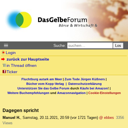
Suche:
Los
Login
zurück zur Hauptseite
in Thread öffnen
Ticker
Fluchtburg autark am Meer
|
Zum Tode Jürgen Küßners
|
Bücher vom Kopp-Verlag |
Datenschutzerklärung
Unterstützen Sie das Gelbe Forum
durch
Käufe bei Amazon
! |
Weitere Buchempfehlungen
und
Amazonnavigation
|
Cookie-Einstellungen
Dagegen spricht
Manuel H.
,
Samstag, 20.11.2021, 20:59
(vor 1721 Tagen)
@ ebbes
3356
Views