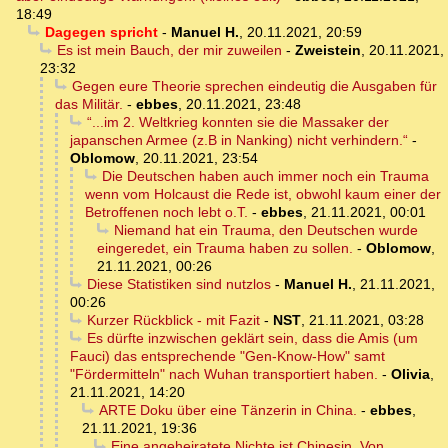
18:49
Dagegen spricht
-
Manuel H.
,
20.11.2021, 20:59
Es ist mein Bauch, der mir zuweilen
-
Zweistein
,
20.11.2021,
23:32
Gegen eure Theorie sprechen eindeutig die Ausgaben für
das Militär.
-
ebbes
,
20.11.2021, 23:48
“...im 2. Weltkrieg konnten sie die Massaker der
japanschen Armee (z.B in Nanking) nicht verhindern.“
-
Oblomow
,
20.11.2021, 23:54
Die Deutschen haben auch immer noch ein Trauma
wenn vom Holcaust die Rede ist, obwohl kaum einer der
Betroffenen noch lebt o.T.
-
ebbes
,
21.11.2021, 00:01
Niemand hat ein Trauma, den Deutschen wurde
eingeredet, ein Trauma haben zu sollen.
-
Oblomow
,
21.11.2021, 00:26
Diese Statistiken sind nutzlos
-
Manuel H.
,
21.11.2021,
00:26
Kurzer Rückblick - mit Fazit
-
NST
,
21.11.2021, 03:28
Es dürfte inzwischen geklärt sein, dass die Amis (um
Fauci) das entsprechende "Gen-Know-How" samt
"Fördermitteln" nach Wuhan transportiert haben.
-
Olivia
,
21.11.2021, 14:20
ARTE Doku über eine Tänzerin in China.
-
ebbes
,
21.11.2021, 19:36
Eine angeheiratete Nichte ist Chinesin. Von