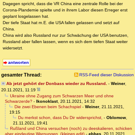
Dagegen spricht, dass die VR China eine zentrale Rolle bei der
Corona-Plandemie spielte und in ihrem Labor diesen Erreger erst
geplant losgelassen hat.
Der tiefe Staat hat m.E. die USA fallen gelassen und setzt auf
China.
China wird also Russland nur zur Schwächung der USA benutzen,
Russland aber fallen lassen, wenn es sich dem tiefen Staat weiter
widersetzt.
antworten
gesamter Thread:
RSS-Feed dieser Diskussion
Ab jetzt gehört der Donbass wieder zu Russland.
-
Weiner
,
20.11.2021, 11:19
Ukraine ohne Zugang zum Schwarzen Meer und ohne
Schwarzerde?
-
Ikonoklast
,
20.11.2021, 14:32
Die zwei Ebenen beim Schachspiel
-
Weiner
,
21.11.2021,
19:15
Du merkst schon, dass Du Dir widersprichst,
-
Oblomow
,
21.11.2021, 19:41
Rußland und China versuchen (noch) zu deeskalieren, schicken
aber eindeutige Warnungen. (kleines edit)
-
ebbes
,
20.11.2021,