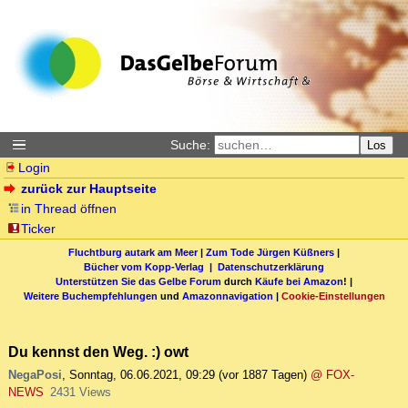
Suche:
Los
Login
zurück zur Hauptseite
in Thread öffnen
Ticker
Fluchtburg autark am Meer
|
Zum Tode Jürgen Küßners
|
Bücher vom Kopp-Verlag |
Datenschutzerklärung
Unterstützen Sie das Gelbe Forum
durch
Käufe bei Amazon
! |
Weitere Buchempfehlungen
und
Amazonnavigation
|
Cookie-Einstellungen
Du kennst den Weg. :) owt
NegaPosi
,
Sonntag, 06.06.2021, 09:29
(vor 1887 Tagen)
@ FOX-
NEWS
2431 Views