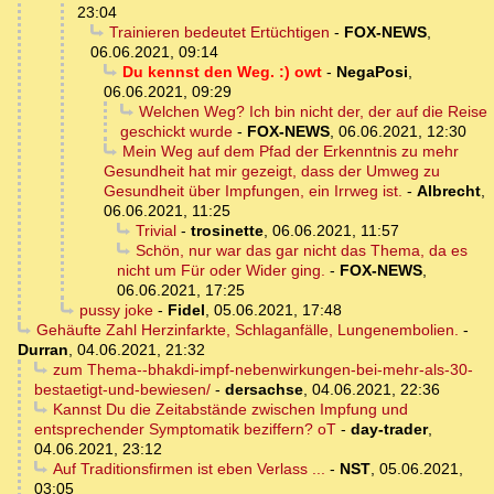
23:04
Trainieren bedeutet Ertüchtigen
-
FOX-NEWS
,
06.06.2021, 09:14
Du kennst den Weg. :) owt
-
NegaPosi
,
06.06.2021, 09:29
Welchen Weg? Ich bin nicht der, der auf die Reise
geschickt wurde
-
FOX-NEWS
,
06.06.2021, 12:30
Mein Weg auf dem Pfad der Erkenntnis zu mehr
Gesundheit hat mir gezeigt, dass der Umweg zu
Gesundheit über Impfungen, ein Irrweg ist.
-
Albrecht
,
06.06.2021, 11:25
Trivial
-
trosinette
,
06.06.2021, 11:57
Schön, nur war das gar nicht das Thema, da es
nicht um Für oder Wider ging.
-
FOX-NEWS
,
06.06.2021, 17:25
pussy joke
-
Fidel
,
05.06.2021, 17:48
Gehäufte Zahl Herzinfarkte, Schlaganfälle, Lungenembolien.
-
Durran
,
04.06.2021, 21:32
zum Thema--bhakdi-impf-nebenwirkungen-bei-mehr-als-30-
bestaetigt-und-bewiesen/
-
dersachse
,
04.06.2021, 22:36
Kannst Du die Zeitabstände zwischen Impfung und
entsprechender Symptomatik beziffern? oT
-
day-trader
,
04.06.2021, 23:12
Auf Traditionsfirmen ist eben Verlass ...
-
NST
,
05.06.2021,
03:05