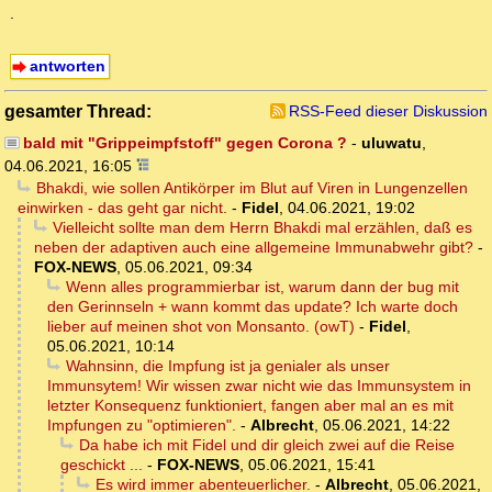
.
antworten
gesamter Thread:
RSS-Feed dieser Diskussion
bald mit "Grippeimpfstoff" gegen Corona ?
-
uluwatu
,
04.06.2021, 16:05
Bhakdi, wie sollen Antikörper im Blut auf Viren in Lungenzellen
einwirken - das geht gar nicht.
-
Fidel
,
04.06.2021, 19:02
Vielleicht sollte man dem Herrn Bhakdi mal erzählen, daß es
neben der adaptiven auch eine allgemeine Immunabwehr gibt?
-
FOX-NEWS
,
05.06.2021, 09:34
Wenn alles programmierbar ist, warum dann der bug mit
den Gerinnseln + wann kommt das update? Ich warte doch
lieber auf meinen shot von Monsanto. (owT)
-
Fidel
,
05.06.2021, 10:14
Wahnsinn, die Impfung ist ja genialer als unser
Immunsytem! Wir wissen zwar nicht wie das Immunsystem in
letzter Konsequenz funktioniert, fangen aber mal an es mit
Impfungen zu "optimieren".
-
Albrecht
,
05.06.2021, 14:22
Da habe ich mit Fidel und dir gleich zwei auf die Reise
geschickt ...
-
FOX-NEWS
,
05.06.2021, 15:41
Es wird immer abenteuerlicher.
-
Albrecht
,
05.06.2021,