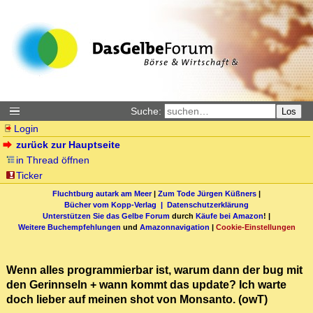
Suche:
Los
Login
zurück zur Hauptseite
in Thread öffnen
Ticker
Fluchtburg autark am Meer
|
Zum Tode Jürgen Küßners
|
Bücher vom Kopp-Verlag |
Datenschutzerklärung
Unterstützen Sie das Gelbe Forum
durch
Käufe bei Amazon
! |
Weitere Buchempfehlungen
und
Amazonnavigation
|
Cookie-Einstellungen
Wenn alles programmierbar ist, warum dann der bug mit
den Gerinnseln + wann kommt das update? Ich warte
doch lieber auf meinen shot von Monsanto. (owT)