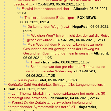
geschickt ...
-
FOX-NEWS
,
05.06.2021, 15:41
Es wird immer abenteuerlicher.
-
Albrecht
,
05.06.2021,
23:04
Trainieren bedeutet Ertüchtigen
-
FOX-NEWS
,
06.06.2021, 09:14
Du kennst den Weg. :) owt
-
NegaPosi
,
06.06.2021,
09:29
Welchen Weg? Ich bin nicht der, der auf die Reise
geschickt wurde
-
FOX-NEWS
,
06.06.2021, 12:30
Mein Weg auf dem Pfad der Erkenntnis zu mehr
Gesundheit hat mir gezeigt, dass der Umweg zu
Gesundheit über Impfungen, ein Irrweg ist.
-
Albrecht
,
06.06.2021, 11:25
Trivial
-
trosinette
,
06.06.2021, 11:57
Schön, nur war das gar nicht das Thema, da es
nicht um Für oder Wider ging.
-
FOX-NEWS
,
06.06.2021, 17:25
pussy joke
-
Fidel
,
05.06.2021, 17:48
Gehäufte Zahl Herzinfarkte, Schlaganfälle, Lungenembolien.
-
Durran
,
04.06.2021, 21:32
zum Thema--bhakdi-impf-nebenwirkungen-bei-mehr-als-30-
bestaetigt-und-bewiesen/
-
dersachse
,
04.06.2021, 22:36
Kannst Du die Zeitabstände zwischen Impfung und
entsprechender Symptomatik beziffern? oT
-
day-trader
,