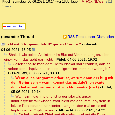
Fidel
,
Samstag, 05.06.2021, 10:14
(vor 1889 Tagen)
@ FOX-NEWS
2911
Views
.
antworten
gesamter Thread:
RSS-Feed dieser Diskussion
bald mit "Grippeimpfstoff" gegen Corona ?
-
uluwatu
,
04.06.2021, 16:05
Bhakdi, wie sollen Antikörper im Blut auf Viren in Lungenzellen
einwirken - das geht gar nicht.
-
Fidel
,
04.06.2021, 19:02
Vielleicht sollte man dem Herrn Bhakdi mal erzählen, daß es
neben der adaptiven auch eine allgemeine Immunabwehr gibt?
-
FOX-NEWS
,
05.06.2021, 09:34
Wenn alles programmierbar ist, warum dann der bug mit
den Gerinnseln + wann kommt das update? Ich warte
doch lieber auf meinen shot von Monsanto. (owT)
-
Fidel
,
05.06.2021, 10:14
Wahnsinn, die Impfung ist ja genialer als unser
Immunsytem! Wir wissen zwar nicht wie das Immunsystem in
letzter Konsequenz funktioniert, fangen aber mal an es mit
Impfungen zu "optimieren".
-
Albrecht
,
05.06.2021, 14:22
Da habe ich mit Fidel und dir gleich zwei auf die Reise