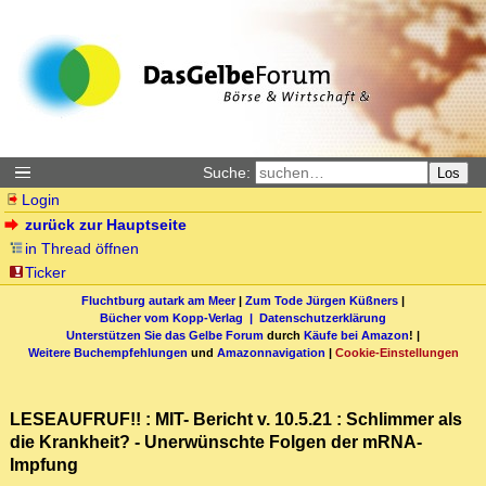
Suche:
Los
Login
zurück zur Hauptseite
in Thread öffnen
Ticker
Fluchtburg autark am Meer
|
Zum Tode Jürgen Küßners
|
Bücher vom Kopp-Verlag |
Datenschutzerklärung
Unterstützen Sie das Gelbe Forum
durch
Käufe bei Amazon
! |
Weitere Buchempfehlungen
und
Amazonnavigation
|
Cookie-Einstellungen
LESEAUFRUF!! : MIT- Bericht v. 10.5.21 : Schlimmer als
die Krankheit? - Unerwünschte Folgen der mRNA-
Impfung