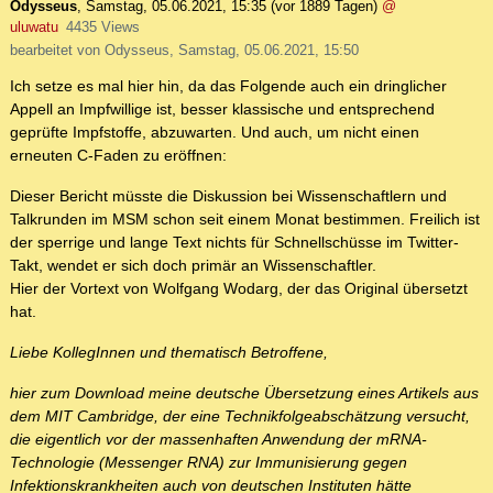
Odysseus
,
Samstag, 05.06.2021, 15:35
(vor 1889 Tagen)
@
uluwatu
4435 Views
bearbeitet von Odysseus, Samstag, 05.06.2021, 15:50
Ich setze es mal hier hin, da das Folgende auch ein dringlicher
Appell an Impfwillige ist, besser klassische und entsprechend
geprüfte Impfstoffe, abzuwarten. Und auch, um nicht einen
erneuten C-Faden zu eröffnen:
Dieser Bericht müsste die Diskussion bei Wissenschaftlern und
Talkrunden im MSM schon seit einem Monat bestimmen. Freilich ist
der sperrige und lange Text nichts für Schnellschüsse im Twitter-
Takt, wendet er sich doch primär an Wissenschaftler.
Hier der Vortext von Wolfgang Wodarg, der das Original übersetzt
hat.
Liebe KollegInnen und thematisch Betroffene,
hier zum Download meine deutsche Übersetzung eines Artikels aus
dem MIT Cambridge, der eine Technikfolgeabschätzung versucht,
die eigentlich vor der massenhaften Anwendung der mRNA-
Technologie (Messenger RNA) zur Immunisierung gegen
Infektionskrankheiten auch von deutschen Instituten hätte