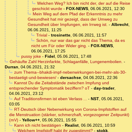
Welchen Weg? Ich bin nicht der, der auf die Reise
geschickt wurde
-
FOX-NEWS
,
06.06.2021, 12:30
Mein Weg auf dem Pfad der Erkenntnis zu mehr
Gesundheit hat mir gezeigt, dass der Umweg zu
Gesundheit über Impfungen, ein Irrweg ist.
-
Albrecht
,
06.06.2021, 11:25
Trivial
-
trosinette
,
06.06.2021, 11:57
Schön, nur war das gar nicht das Thema, da es
nicht um Für oder Wider ging.
-
FOX-NEWS
,
06.06.2021, 17:25
pussy joke
-
Fidel
,
05.06.2021, 17:48
Gehäufte Zahl Herzinfarkte, Schlaganfälle, Lungenembolien.
-
Durran
,
04.06.2021, 21:32
zum Thema--bhakdi-impf-nebenwirkungen-bei-mehr-als-30-
bestaetigt-und-bewiesen/
-
dersachse
,
04.06.2021, 22:36
Kannst Du die Zeitabstände zwischen Impfung und
entsprechender Symptomatik beziffern? oT
-
day-trader
,
04.06.2021, 23:12
Auf Traditionsfirmen ist eben Verlass ...
-
NST
,
05.06.2021,
03:05
RT-Deutsch über Nebenwirkung von Corona-Impfstoffen auf
die Menstruation (stärker, schmerzhaft, vorgezogener Zeitpunkt)
(mV)
-
Yellow++
,
05.06.2021, 15:55
Kann ich nicht bestätigen
-
Realist
,
06.06.2021, 10:59
Welchem Impfstoff habt ihr zugestimmt?
-
stokk
,