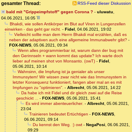
gesamter Thread:
RSS-Feed dieser Diskussion
bald mit "Grippeimpfstoff" gegen Corona ?
-
uluwatu
,
04.06.2021, 16:05
Bhakdi, wie sollen Antikörper im Blut auf Viren in Lungenzellen
einwirken - das geht gar nicht.
-
Fidel
,
04.06.2021, 19:02
Vielleicht sollte man dem Herrn Bhakdi mal erzählen, daß es
neben der adaptiven auch eine allgemeine Immunabwehr gibt?
-
FOX-NEWS
,
05.06.2021, 09:34
Wenn alles programmierbar ist, warum dann der bug mit
den Gerinnseln + wann kommt das update? Ich warte doch
lieber auf meinen shot von Monsanto. (owT)
-
Fidel
,
05.06.2021, 10:14
Wahnsinn, die Impfung ist ja genialer als unser
Immunsytem! Wir wissen zwar nicht wie das Immunsystem in
letzter Konsequenz funktioniert, fangen aber mal an es mit
Impfungen zu "optimieren".
-
Albrecht
,
05.06.2021, 14:22
Da habe ich mit Fidel und dir gleich zwei auf die Reise
geschickt ...
-
FOX-NEWS
,
05.06.2021, 15:41
Es wird immer abenteuerlicher.
-
Albrecht
,
05.06.2021,
23:04
Trainieren bedeutet Ertüchtigen
-
FOX-NEWS
,
06.06.2021, 09:14
Du kennst den Weg. :) owt
-
NegaPosi
,
06.06.2021,
09:29