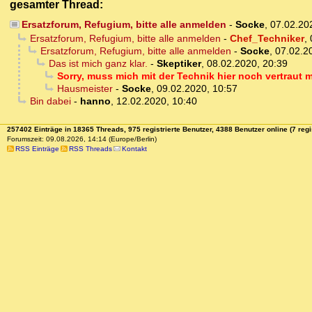
gesamter Thread:
Ersatzforum, Refugium, bitte alle anmelden
-
Socke
,
07.02.20
Ersatzforum, Refugium, bitte alle anmelden
-
Chef_Techniker
,
Ersatzforum, Refugium, bitte alle anmelden
-
Socke
,
07.02.2
Das ist mich ganz klar.
-
Skeptiker
,
08.02.2020, 20:39
Sorry, muss mich mit der Technik hier noch vertraut 
Hausmeister
-
Socke
,
09.02.2020, 10:57
Bin dabei
-
hanno
,
12.02.2020, 10:40
257402 Einträge in 18365 Threads, 975 registrierte Benutzer, 4388 Benutzer online (7 regi
Forumszeit: 09.08.2026, 14:14 (Europe/Berlin)
RSS Einträge
RSS Threads
Kontakt