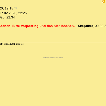
20, 19:15
07.02.2020, 22:26
020, 22:34
machen. Bitte Vorposting und das hier löschen.
-
Skeptiker
,
09.02.
strierte, 4381 Gäste)
powered by my little forum