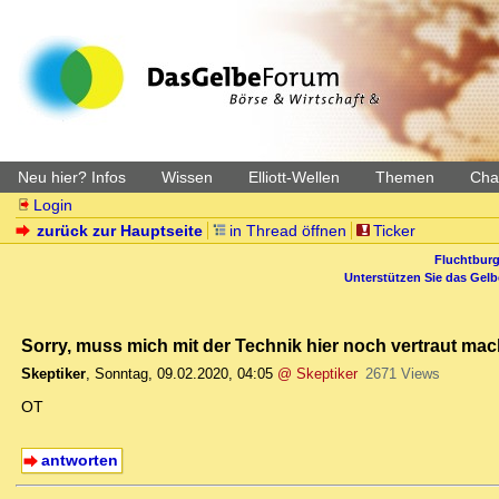
Neu hier? Infos
Wissen
Elliott-Wellen
Themen
Char
Login
zurück zur Hauptseite
in Thread öffnen
Ticker
Fluchtburg
Unterstützen Sie das Gel
Sorry, muss mich mit der Technik hier noch vertraut mac
Skeptiker
,
Sonntag, 09.02.2020, 04:05
@ Skeptiker
2671 Views
OT
antworten