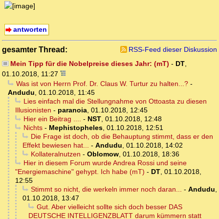
antworten
gesamter Thread:
RSS-Feed dieser Diskussion
Mein Tipp für die Nobelpreise dieses Jahr: (mT)
-
DT
,
01.10.2018, 11:27
Was ist von Herrn Prof. Dr. Claus W. Turtur zu halten...?
-
Andudu
,
01.10.2018, 11:45
Lies einfach mal die Stellungnahme von Ottoasta zu diesen
Illusionisten
-
paranoia
,
01.10.2018, 12:45
Hier ein Beitrag ....
-
NST
,
01.10.2018, 12:48
Nichts
-
Mephistopheles
,
01.10.2018, 12:51
Die Frage ist doch, ob die Behauptung stimmt, dass er den
Effekt bewiesen hat...
-
Andudu
,
01.10.2018, 14:02
Kollateralnutzen
-
Oblomow
,
01.10.2018, 18:36
Hier in diesem Forum wurde Andrea Rossi und seine
"Energiemaschine" gehypt. Ich habe (mT)
-
DT
,
01.10.2018,
12:55
Stimmt so nicht, die werkeln immer noch daran...
-
Andudu
,
01.10.2018, 13:47
Gut. Aber vielleicht sollte sich doch besser DAS
DEUTSCHE INTELLIGENZBLATT darum kümmern statt