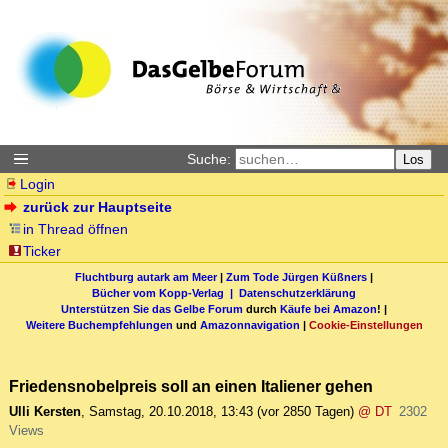
Suche:
Los
Login
zurück zur Hauptseite
in Thread öffnen
Ticker
Fluchtburg autark am Meer
|
Zum Tode Jürgen Küßners
|
Bücher vom Kopp-Verlag |
Datenschutzerklärung
Unterstützen Sie das Gelbe Forum
durch
Käufe bei Amazon
! |
Weitere Buchempfehlungen
und
Amazonnavigation
|
Cookie-Einstellungen
Friedensnobelpreis soll an einen Italiener gehen
Ulli Kersten
,
Samstag, 20.10.2018, 13:43
(vor 2850 Tagen)
@ DT
2302
Views