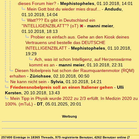
dieses Forum hier?
-
Mephistopheles
,
01.10.2018, 14:01
Mein Gott bist du wieder mies drauf...
-
Andudu
,
01.10.2018, 14:04
Watt??? Es gibt in Deutschland ein
"INTELLIGENZBLATT"? (oT)
-
manni meier
,
01.10.2018, 18:13
Probier es einfach aus. Gehe an den Kiosk deines
Vertrauens und bestelle das DEUTSCHE
INTELLIGENZBLATT
-
Mephistopheles
,
01.10.2018,
19:29
Ach, was ist schon Intelligenz, auf Herzenswärme
kommt es an
-
manni meier
,
01.10.2018, 22:31
Diesen Nobelpreis hat schon der Raumquantenmotor (RQM)
erhalten
-
Zürichsee
,
02.10.2018, 00:50
Ne kann nicht sein
-
Sylvia
,
01.10.2018, 14:21
Friedensnobelpreis soll an einen Italiener gehen
-
Ulli
Kersten
,
20.10.2018, 13:43
Mein Tipp in Physik wurde 2022 zu 2/3 erfüllt. In Medizin 2020 zu
100%. (mTuL)
-
DT
,
05.01.2025, 20:01
Werbung
257400 Einträge in 18365 Threads, 975 registrierte Benutzer, 4262 Benutzer online (7